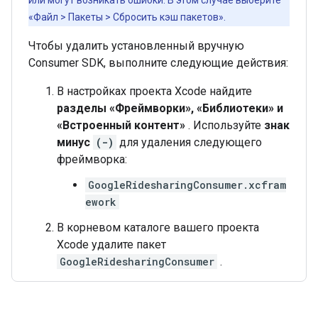
или могут возникать ошибки. В этом случае выберите
«Файл > Пакеты > Сбросить кэш пакетов».
Чтобы удалить установленный вручную
Consumer SDK, выполните следующие действия:
В настройках проекта Xcode найдите
разделы «Фреймворки», «Библиотеки» и
«Встроенный контент»
. Используйте
знак
минус
(-)
для удаления следующего
фреймворка:
GoogleRidesharingConsumer.xcfram
ework
В корневом каталоге вашего проекта
Xcode удалите пакет
GoogleRidesharingConsumer
.