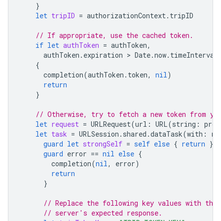
}
let
tripID
=
authorizationContext
.
tripID
// If appropriate, use the cached token.
if
let
authToken
=
authToken
,
authToken
.
expiration
 > 
Date
.
now
.
timeInterval
{
completion
(
authToken
.
token
,
nil
)
return
}
// Otherwise, try to fetch a new token from yo
let
request
=
URLRequest
(
url
:
URL
(
string
:
prov
let
task
=
URLSession
.
shared
.
dataTask
(
with
:
re
guard
let
strongSelf
=
self
else
{
return
}
guard
error
==
nil
else
{
completion
(
nil
,
error
)
return
}
// Replace the following key values with the 
// server's expected response.