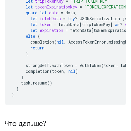
let
tripTokenKey
=
"TRIP_TOKEN_KEY"
let
tokenExpirationKey
=
"TOKEN_EXPIRATION"
guard
let
data
=
data
,
let
fetchData
=
try
?
JSONSerialization
.
jso
let
token
=
fetchData
[
tripTokenKey
]
as
?
St
let
expiration
=
fetchData
[
tokenExpirationK
else
{
completion
(
nil
,
AccessTokenError
.
missingDa
return
}
strongSelf
.
authToken
=
AuthToken
(
token
:
toke
completion
(
token
,
nil
)
}
task
.
resume
()
}
}
Что дальше?