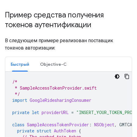
Пример средства получения
токенов аутентификации
В следующем примере реализован поставщик
токенов авторизации:
Быстрый
Objective-C
/*
 * SampleAccessTokenProvider.swift
 */
import
GoogleRidesharingConsumer
private
let
providerURL
=
"INSERT_YOUR_TOKEN_PROV
class
SampleAccessTokenProvider
:
NSObject
,
GMTCAut
private
struct
AuthToken
{
// The cached trip token.