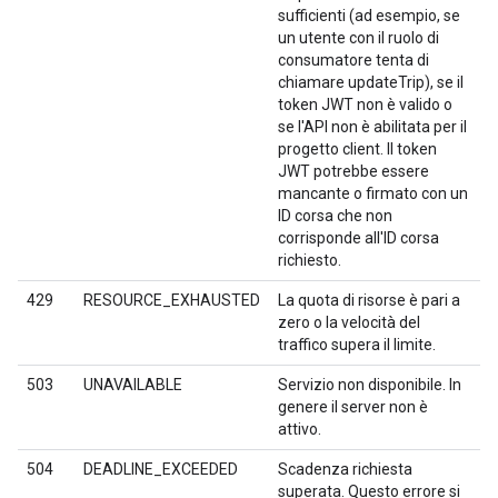
sufficienti (ad esempio, se
un utente con il ruolo di
consumatore tenta di
chiamare updateTrip), se il
token JWT non è valido o
se l'API non è abilitata per il
progetto client. Il token
JWT potrebbe essere
mancante o firmato con un
ID corsa che non
corrisponde all'ID corsa
richiesto.
429
RESOURCE_EXHAUSTED
La quota di risorse è pari a
zero o la velocità del
traffico supera il limite.
503
UNAVAILABLE
Servizio non disponibile. In
genere il server non è
attivo.
504
DEADLINE_EXCEEDED
Scadenza richiesta
superata. Questo errore si