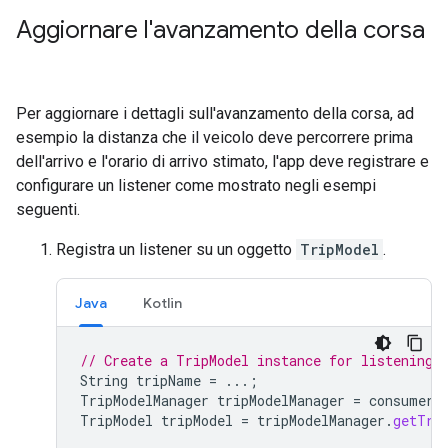
Aggiornare l'avanzamento della corsa
Per aggiornare i dettagli sull'avanzamento della corsa, ad
esempio la distanza che il veicolo deve percorrere prima
dell'arrivo e l'orario di arrivo stimato, l'app deve registrare e
configurare un listener come mostrato negli esempi
seguenti.
Registra un listener su un oggetto
TripModel
.
Java
Kotlin
// Create a TripModel instance for listening 
String
tripName
=
...;
TripModelManager
tripModelManager
=
consumerA
TripModel
tripModel
=
tripModelManager
.
getTri