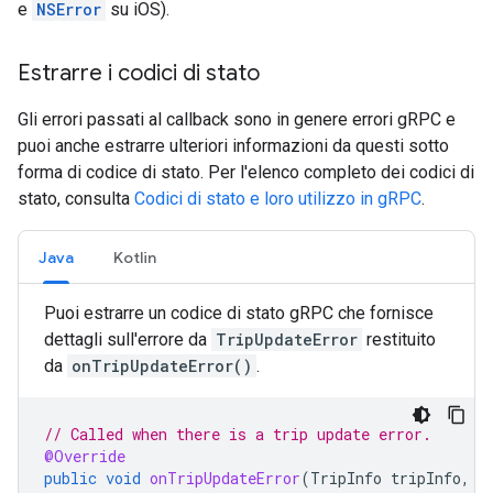
e
NSError
su iOS).
Estrarre i codici di stato
Gli errori passati al callback sono in genere errori gRPC e
puoi anche estrarre ulteriori informazioni da questi sotto
forma di codice di stato. Per l'elenco completo dei codici di
stato, consulta
Codici di stato e loro utilizzo in gRPC
.
Java
Kotlin
Puoi estrarre un codice di stato gRPC che fornisce
dettagli sull'errore da
TripUpdateError
restituito
da
onTripUpdateError()
.
// Called when there is a trip update error.
@Override
public
void
onTripUpdateError
(
TripInfo
tripInfo
,
T