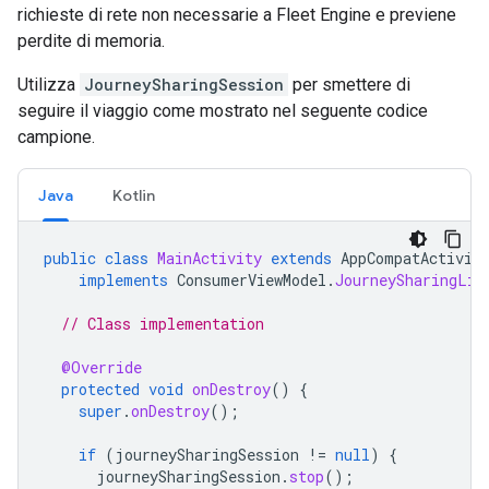
richieste di rete non necessarie a Fleet Engine e previene
perdite di memoria.
Utilizza
JourneySharingSession
per smettere di
seguire il viaggio come mostrato nel seguente codice
campione.
Java
Kotlin
public
class
MainActivity
extends
AppCompatActivit
implements
ConsumerViewModel
.
JourneySharingLis
// Class implementation
@Override
protected
void
onDestroy
()
{
super
.
onDestroy
();
if
(
journeySharingSession
!=
null
)
{
journeySharingSession
.
stop
();