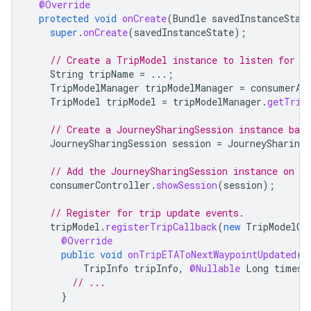
@Override
protected
void
onCreate
(
Bundle
savedInstanceStat
super
.
onCreate
(
savedInstanceState
);
// Create a TripModel instance to listen for u
String
tripName
=
...;
TripModelManager
tripModelManager
=
consumerAp
TripModel
tripModel
=
tripModelManager
.
getTrip
// Create a JourneySharingSession instance bas
JourneySharingSession
session
=
JourneySharingS
// Add the JourneySharingSession instance on t
consumerController
.
showSession
(
session
);
// Register for trip update events.
tripModel
.
registerTripCallback
(
new
TripModelCa
@Override
public
void
onTripETAToNextWaypointUpdated
(
TripInfo
tripInfo
,
@Nullable
Long
timest
// ...
}