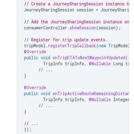
// Create a JourneySharingSession instance ba
JourneySharingSession
session
=
JourneySharing
// Add the JourneySharingSession instance on 
consumerController
.
showSession
(
session
);
// Register for trip update events.
tripModel
.
registerTripCallback
(
new
TripModelC
@Override
public
void
onTripETAToNextWaypointUpdated
(
TripInfo
tripInfo
,
@Nullable
Long
tim
// ...
}
@Override
public
void
onTripActiveRouteRemainingDistanc
TripInfo
tripInfo
,
@Nullable
Integer
// ...
}
// ...
});