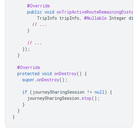
@Override
public
void
onTripActiveRouteRemainingDistan
TripInfo
tripInfo
,
@Nullable
Integer
dis
// ...
}
// ...
});
}
@Override
protected
void
onDestroy
()
{
super
.
onDestroy
();
if
(
journeySharingSession
!=
null
)
{
journeySharingSession
.
stop
();
}
}
}