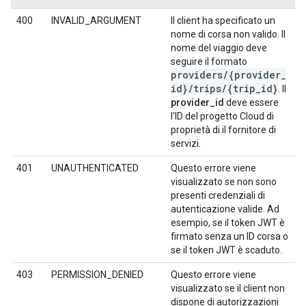
400
INVALID_ARGUMENT
Il client ha specificato un
nome di corsa non valido. Il
nome del viaggio deve
seguire il formato
providers
/
{provider
_
id}
/
trips
/
{trip
_
id}
. Il
provider_id
deve essere
l'ID del progetto Cloud di
proprietà di il fornitore di
servizi.
401
UNAUTHENTICATED
Questo errore viene
visualizzato se non sono
presenti credenziali di
autenticazione valide. Ad
esempio, se il token JWT è
firmato senza un ID corsa o
se il token JWT è scaduto.
403
PERMISSION_DENIED
Questo errore viene
visualizzato se il client non
dispone di autorizzazioni