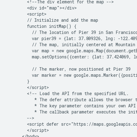
        <!--The div element for the map -->

        <div id="map"></div>

        <script>

        // Initialize and add the map

        function initMap() {

          // The location of Pier 39 in San Francisco
          var pier39 = {lat: 37.809326, lng: -122.409
          // The map, initially centered at Mountain 
          var map = new google.maps.Map(document.get
          map.setOptions({center: {lat: 37.424069, l
          // The marker, now positioned at Pier 39

          var marker = new google.maps.Marker({posit
        }

        </script>

        <!-- Load the API from the specified URL.

           * The defer attribute allows the browser t
           * The key parameter contains your own API 
           * The callback parameter executes the init
        -->

        <script defer src="https://maps.googleapis.c
        </script>

      </body>
