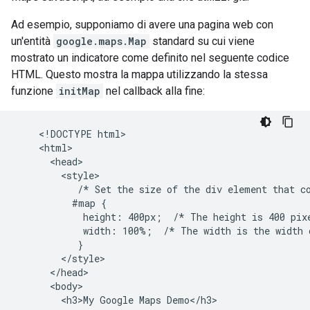
Ad esempio, supponiamo di avere una pagina web con
un'entità
google.maps.Map
standard su cui viene
mostrato un indicatore come definito nel seguente codice
HTML. Questo mostra la mappa utilizzando la stessa
funzione
initMap
nel callback alla fine:
    <!DOCTYPE html>

    <html>

      <head>

        <style>

           /* Set the size of the div element that co
          #map {

            height: 400px;  /* The height is 400 pixe
            width: 100%;  /* The width is the width o
           }

        </style>

      </head>

      <body>

        <h3>My Google Maps Demo</h3>
