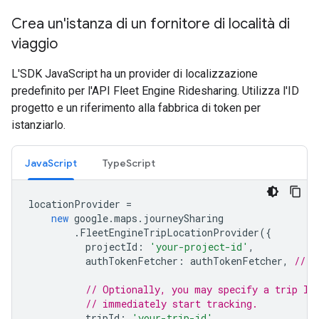
Crea un'istanza di un fornitore di località di
viaggio
L'SDK JavaScript ha un provider di localizzazione
predefinito per l'API Fleet Engine Ridesharing. Utilizza l'ID
progetto e un riferimento alla fabbrica di token per
istanziarlo.
JavaScript
TypeScript
locationProvider
=
new
google
.
maps
.
journeySharing
.
FleetEngineTripLocationProvider
({
projectId
:
'your-project-id'
,
authTokenFetcher
:
authTokenFetcher
,
// t
// Optionally, you may specify a trip ID
// immediately start tracking.
tripId
:
'your-trip-id'
,