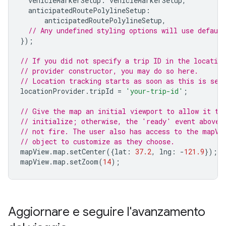
vehicleMarkerSetup
:
vehicleMarkerSetup
,
anticipatedRoutePolylineSetup
:
anticipatedRoutePolylineSetup
,
// Any undefined styling options will use default
});
// If you did not specify a trip ID in the location
// provider constructor, you may do so here.
// Location tracking starts as soon as this is set
locationProvider
.
tripId
=
'your-trip-id'
;
// Give the map an initial viewport to allow it to
// initialize; otherwise, the 'ready' event above 
// not fire. The user also has access to the mapVi
// object to customize as they choose.
mapView
.
map
.
setCenter
({
lat
:
37.2
,
lng
:
-
121.9
});
mapView
.
map
.
setZoom
(
14
);
Aggiornare e seguire l'avanzamento