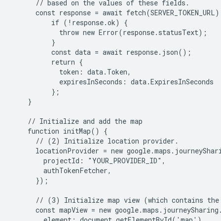
      // based on the values of these fields.

      const response = await fetch(SERVER_TOKEN_URL);
          if (!response.ok) {

            throw new Error(response.statusText);

          }

          const data = await response.json();

          return {

            token: data.Token,

            expiresInSeconds: data.ExpiresInSeconds

          };

    }

    // Initialize and add the map

    function initMap() {

      // (2) Initialize location provider.

      locationProvider = new google.maps.journeyShari
        projectId: "YOUR_PROVIDER_ID",

        authTokenFetcher,

      });

      // (3) Initialize map view (which contains the 
      const mapView = new google.maps.journeySharing.
        element: document.getElementById('map'),
