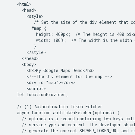
    <html>

      <head>

        <style>

           /* Set the size of the div element that co
          #map {

            height: 400px;  /* The height is 400 pixe
            width: 100%;  /* The width is the width o
           }

        </style>

      </head>

      <body>

        <h3>My Google Maps Demo</h3>

        <!--The div element for the map -->

        <div id="map"></div>

        <script>

    let locationProvider;

    // (1) Authentication Token Fetcher

    async function authTokenFetcher(options) {

      // options is a record containing two keys call
      // serviceType and context. The developer shoul
      // generate the correct SERVER_TOKEN_URL and re