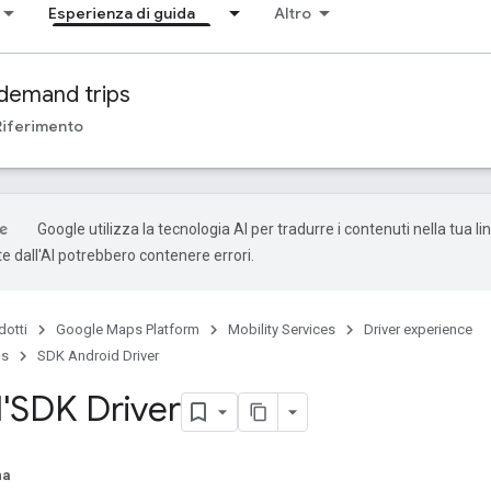
Esperienza di guida
Altro
demand trips
Riferimento
Google utilizza la tecnologia AI per tradurre i contenuti nella tua li
e dall'AI potrebbero contenere errori.
dotti
Google Maps Platform
Mobility Services
Driver experience
ps
SDK Android Driver
l'SDK Driver
na