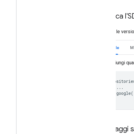
Requisiti relativi alla divulgazione dei
dati di Google Play
Scarica l'
Scarica le versi
Gradle
M
Aggiungi qua
repositorie
...
google
(
}
Passaggi s