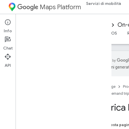
Servizi di mobilità
Maps Platform
Mobility Services
Driver experience
On-
Info
Panoramica
SDK Android Driver
SDK Driver iOS
Chat
API
traduzioni generat
Configura l'SDK Android Driver
Scarica l'SDK Driver
Home page
Pro
Configurare un progetto nella console
Google Cloud
On-demand tri
Scarica 
Nozioni di base sull'integrazione
dell'SDK
Dichiarazione di dipendenze
Su questa pagi
Recupera token di autorizzazione