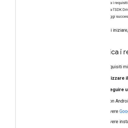
Verifica i requisi
Inizializza l'SDK Driver
Scarica l'SDK Dri
Passaggi succes
Configurazione del veicolo
Prepara il veicolo
Prima di iniziare
Imposta la destinazione del veicolo
Disattiva aggiornamenti sulla posizione
Verifica i 
Guide alla migrazione
Guida alla migrazione all'SDK Android
Driver 6
.
0
Per i requisiti m
Guida alla migrazione dell'SDK Android
Driver 5
.
0
Per utilizzare 
Guida alla migrazione dell'SDK Driver
per Android 4
.
0
Per eseguire un
Guida alla migrazione dell'SDK Android
Driver 3
.
0
Con Androi
Risorse
Avere
Goo
Note di rilascio dell'SDK Driver per
Avere inst
Android