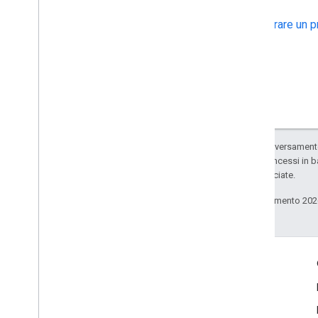
Configurare un 
Salvo quando diversamente 
codice sono concessi in b
delle sue consociate.
Ultimo aggiornamento 202
Coinvolgi
Google Developer Program
Google Developer Groups