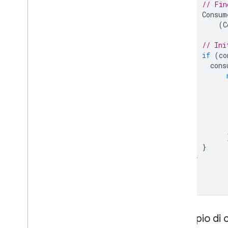
// Fin
Consum
(
C
// Ini
if
(
co
cons
}
}
}
Esempio di