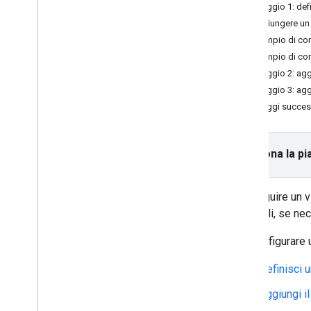
Inizializzare l'SDK consumer
Passaggio 1: def
Aggiungere un 
Segui un viaggio on demand
Esempio di c
Configura una mappa
Esempio di c
Seguire un viaggio in Android
Passaggio 2: aggi
Passaggio 3: aggi
Personalizzare la mappa
Passaggi succes
Definizione di una mappa
Personalizza gli indicatori
Personalizza le polilinee del percorso
Seleziona la pi
Guide alla migrazione
Per seguire un v
Guida alla migrazione dell'SDK
vettoriali, se ne
consumer per Android 1
.
0
Guida alla migrazione all'SDK
Per configurare 
consumer Android 2
.
0
Guida alla migrazione all'SDK
Definisci 
consumer per Android 3
.
0
Aggiungi i