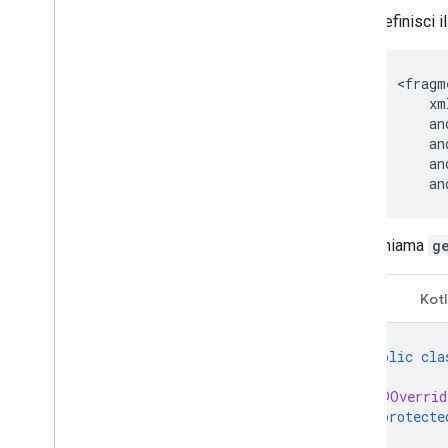
Definisci 
an
Chiama
g
Java
Kotl
public
cla
@Overrid
protecte