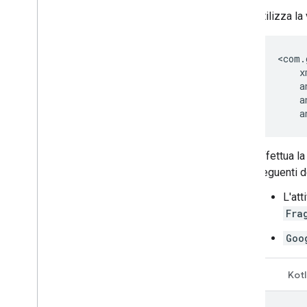
Utilizza la
a
Effettua l
seguenti de
L'att
Fra
Goo
Java
Kotl