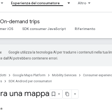
Esperienza del consumatore
Altro
On-demand trips
mer iOS
SDK consumer JavaScript
Riferimento
Google utilizza la tecnologia AI per tradurre i contenuti nella tua li
e dall'AI potrebbero contenere errori.
dotti
Google Maps Platform
Mobility Services
Consumer experien
ps
SDK Android per consumatori
ura una mappa
na