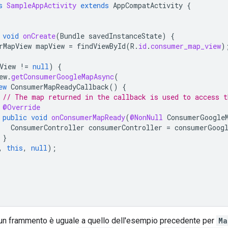
s
SampleAppActivity
extends
AppCompatActivity
{
void
onCreate
(
Bundle
savedInstanceState
)
{
rMapView
mapView
=
findViewById
(
R
.
id
.
consumer_map_view
)
View
!=
null
)
{
ew
.
getConsumerGoogleMapAsync
(
ew
ConsumerMapReadyCallback
()
{
// The map returned in the callback is used to access t
@Override
public
void
onConsumerMapReady
(
@NonNull
ConsumerGoogle
ConsumerController
consumerController
=
consumerGoog
}
,
this
,
null
);
un frammento è uguale a quello dell'esempio precedente per
Ma