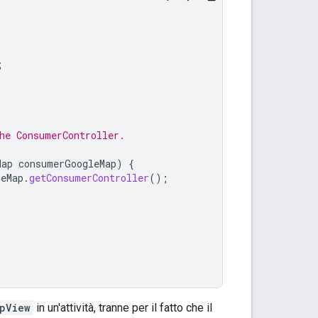
;
he ConsumerController.
Map
consumerGoogleMap
)
{
leMap
.
getConsumerController
();
pView
in un'attività, tranne per il fatto che il