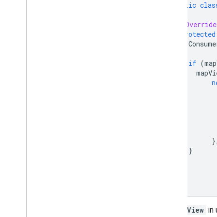
public
clas
@Override
protected
Consume
if
(
map
mapVi
n
}
}
}
}
Un
MapView
in 