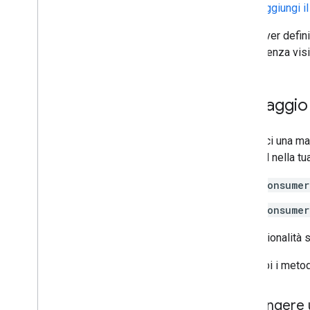
Aggiungi il
Dopo aver defini
l'esperienza vis
Passaggio 
Definisci una ma
demand nella tua 
Consumer
Consumer
Le funzionalità 
Entrambi i metod
Aggiungere 