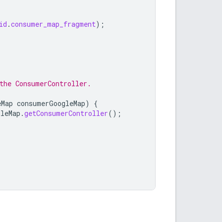
id
.
consumer_map_fragment
);
the ConsumerController.
eMap
consumerGoogleMap
)
{
gleMap
.
getConsumerController
();