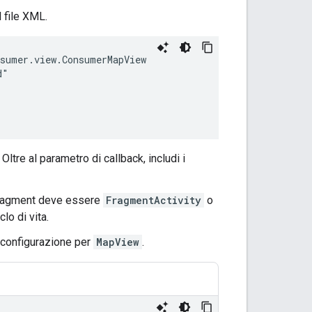
l file XML.
. Oltre al parametro di callback, includi i
l fragment deve essere
FragmentActivity
o
lo di vita.
i configurazione per
MapView
.