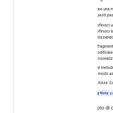
Per creare una m
segui questi pas
Definisci 
Definisci 
utilizzand
Il fragmen
modificare
personaliz
Dal meto
in modo as
Utilizza
C
Nota:
pu
Esempio di