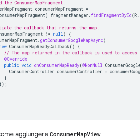
d the ConsumerMapFragment.
erMapFragment
consumerMapFragment
=
onsumerMapFragment
)
fragmentManager
.
findFragmentById
(
R
.
tiate the callback that returns the map.
nsumerMapFragment
!=
null
)
{
umerMapFragment
.
getConsumerGoogleMapAsync
(
new
ConsumerMapReadyCallback
()
{
// The map returned in the callback is used to access 
@Override
public
void
onConsumerMapReady
(
@NonNull
ConsumerGoogl
ConsumerController
consumerController
=
consumerGoo
}
});
 come aggiungere
Consumer
Map
View