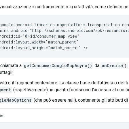
 visualizzazione in un frammento o in un'attività, come definito ne
ndroid:layout_height="match_parent"
a chiamata a
getConsumerGoogleMapAsync()
da
onCreate()
ttagli:
ività o il fragment contenitore. La classe base dell'attività o de
gment
(rispettivamente), in quanto forniscono l'accesso al suo cic
gleMapOptions
(che può essere null), contenente gli attributi d
in