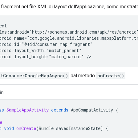
il fragment nel file XML di layout dell'applicazione, come mostra
droid:layout_height="match_parent"
etConsumerGoogleMapAsync()
dal metodo
onCreate()
.
in
ss
SampleAppActivity
extends
AppCompatActivity
{
e
d
void
onCreate
(
Bundle
savedInstanceState
)
{