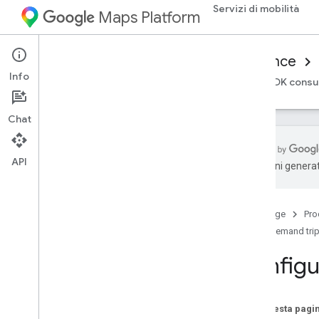
Servizi di mobilità
Maps Platform
Mobility Services
Consumer experience
Info
Panoramica
SDK Android per consumatori
SDK consu
Chat
API
traduzioni generat
Configurare l'SDK Android
Consumer
Scarica Android Consumer SDK
Home page
Pro
Configurare un progetto nella console
On-demand tri
Google Cloud
Config
Nozioni di base sull'integrazione
dell'SDK
Recupera token di autorizzazione
Su questa pagi