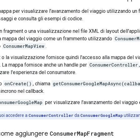
appa per visualizzare l'avanzamento del viaggio utilizzando un 
saggi e consulta gli esempi di codice.
un fragment o una visualizzazione nel file XML di layout dell'appl
la mappa del viaggio come un frammento utilizzando
ConsumerM
o
ConsumerMapView
.
t o la visualizzazione fornisce quindi l'accesso alla mappa del v
. La mappa fornisce anche un handle per
ConsumerController
zare l'esperienza del consumatore.
do
onCreate()
, chiama
getConsumerGoogleMapAsync(callb
incrono nel callback.
onsumerGoogleMap
per visualizzare l'avanzamento del viaggio e
oi accedere a
ConsumerController
da
ConsumerGoogleMap
utilizz
 come aggiungere
Consumer
Map
Fragment