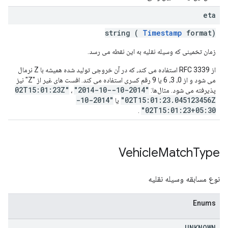
eta
string (
Timestamp
format)
زمان تخمینی که وسیله نقلیه به این نقطه می رسد.
از RFC 3339 استفاده می کند، که در آن خروجی تولید شده همیشه با Z نرمال
می شود و از 0، 3، 6 یا 9 رقم کسری استفاده می کند. افست های غیر از "Z" نیز
"2014-10-
"2014-10-02T15:01:23Z"
پذیرفته می شود. مثال‌ها:
،
"2014-10-
02T15:01:23.045123456Z"
یا
02T15:01:23+05:30"
.
Vehicle
Match
Type
نوع مسابقه وسیله نقلیه
Enums
UNKNOWN