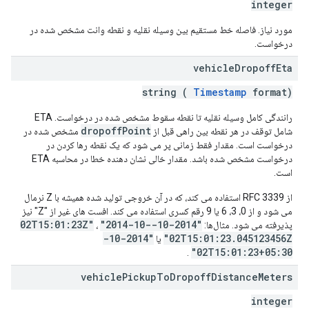
integer
مورد نیاز. فاصله خط مستقیم بین وسیله نقلیه و نقطه وانت مشخص شده در
درخواست.
vehicle
Dropoff
Eta
string (
Timestamp
format)
رانندگی کامل وسیله نقلیه تا نقطه سقوط مشخص شده در درخواست. ETA
dropoffPoint
شامل توقف در هر نقطه بین راهی قبل از
مشخص شده در
درخواست است. مقدار فقط زمانی پر می شود که یک نقطه رها کردن در
درخواست مشخص شده باشد. مقدار خالی نشان دهنده خطا در محاسبه ETA
است.
از RFC 3339 استفاده می کند، که در آن خروجی تولید شده همیشه با Z نرمال
می شود و از 0، 3، 6 یا 9 رقم کسری استفاده می کند. افست های غیر از "Z" نیز
"2014-10-
"2014-10-02T15:01:23Z"
پذیرفته می شود. مثال‌ها:
،
"2014-10-
02T15:01:23.045123456Z"
یا
02T15:01:23+05:30"
.
vehicle
Pickup
To
Dropoff
Distance
Meters
integer