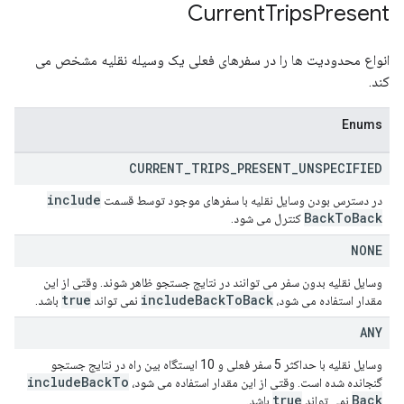
Current
Trips
Present
انواع محدودیت ها را در سفرهای فعلی یک وسیله نقلیه مشخص می
کند.
Enums
CURRENT
_
TRIPS
_
PRESENT
_
UNSPECIFIED
include
در دسترس بودن وسایل نقلیه با سفرهای موجود توسط قسمت
Back
To
Back
کنترل می شود.
NONE
وسایل نقلیه بدون سفر می توانند در نتایج جستجو ظاهر شوند. وقتی از این
true
include
Back
To
Back
مقدار استفاده می شود،
نمی تواند
باشد.
ANY
وسایل نقلیه با حداکثر 5 سفر فعلی و 10 ایستگاه بین راه در نتایج جستجو
include
Back
To
گنجانده شده است. وقتی از این مقدار استفاده می شود،
true
Back
نمی تواند
باشد.