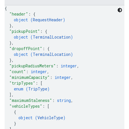
{
"header"
: 
{
object (
RequestHeader
)
}
,
"pickupPoint"
: 
{
object (
TerminalLocation
)
}
,
"dropoffPoint"
: 
{
object (
TerminalLocation
)
}
,
"pickupRadiusMeters"
: 
integer
,
"count"
: 
integer
,
"minimumCapacity"
: 
integer
,
"tripTypes"
: 
[
enum (
TripType
)
]
,
"maximumStaleness"
: 
string
,
"vehicleTypes"
: 
[
{
object (
VehicleType
)
}