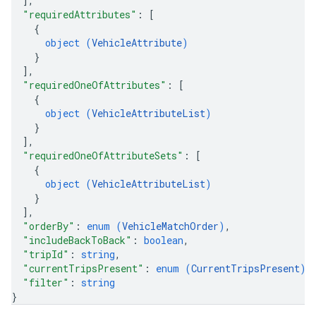
]
,
"requiredAttributes"
: 
[
{
object (
VehicleAttribute
)
}
]
,
"requiredOneOfAttributes"
: 
[
{
object (
VehicleAttributeList
)
}
]
,
"requiredOneOfAttributeSets"
: 
[
{
object (
VehicleAttributeList
)
}
]
,
"orderBy"
: 
enum (
VehicleMatchOrder
)
,
"includeBackToBack"
: 
boolean
,
"tripId"
: 
string
,
"currentTripsPresent"
: 
enum (
CurrentTripsPresent
)
,
"filter"
: 
string
}