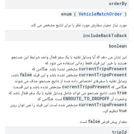
order
By
enum (
VehicleMatchOrder
)
مورد نیاز. معیار سفارش مورد نظر را برای نتایج مشخص می کند.
include
Back
To
Back
boolean
این نشان می دهد که آیا وسایل نقلیه با یک سفر فعال واجد شرایط این جستجو
هستند یا خیر. این فیلد فقط زمانی استفاده می شود که
currentTripsPresent
مشخص نشده باشد. هنگامی که
false
currentTripsPresent
مشخص نشده باشد و این فیلد
باشد،
وسایل نقلیه با سفرهای اختصاص داده شده از نتایج جستجو حذف می شوند.
currentTripsPresent
هنگامی که
مشخص نشده باشد و این قسمت
true
باشد، نتایج جستجو می تواند شامل وسایل نقلیه با یک سفر فعال باشد که
ENROUTE_TO_DROPOFF
وضعیت آن
است. هنگامی که
currentTripsPresent
مشخص شده است، این فیلد را نمی توان روی
true تنظیم کرد.
false
مقدار پیش فرض
است.
trip
Id