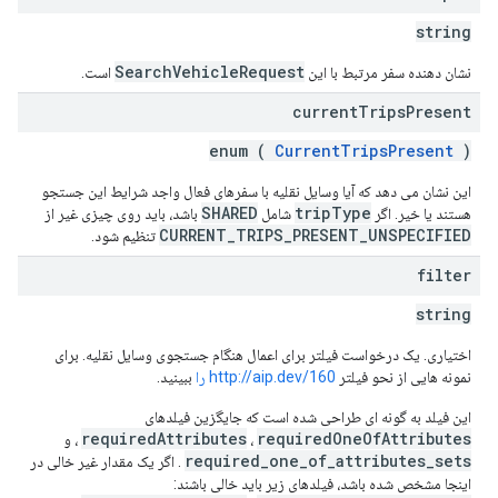
string
SearchVehicleRequest
نشان دهنده سفر مرتبط با این
است.
current
Trips
Present
enum (
CurrentTripsPresent
)
این نشان می دهد که آیا وسایل نقلیه با سفرهای فعال واجد شرایط این جستجو
SHARED
tripType
هستند یا خیر. اگر
شامل
باشد، باید روی چیزی غیر از
CURRENT_TRIPS_PRESENT_UNSPECIFIED
تنظیم شود.
filter
string
اختیاری. یک درخواست فیلتر برای اعمال هنگام جستجوی وسایل نقلیه. برای
نمونه هایی از نحو فیلتر
http://aip.dev/160 را
ببینید.
این فیلد به گونه ای طراحی شده است که جایگزین فیلدهای
requiredAttributes
requiredOneOfAttributes
،
، و
required_one_of_attributes_sets
. اگر یک مقدار غیر خالی در
اینجا مشخص شده باشد، فیلدهای زیر باید خالی باشند: