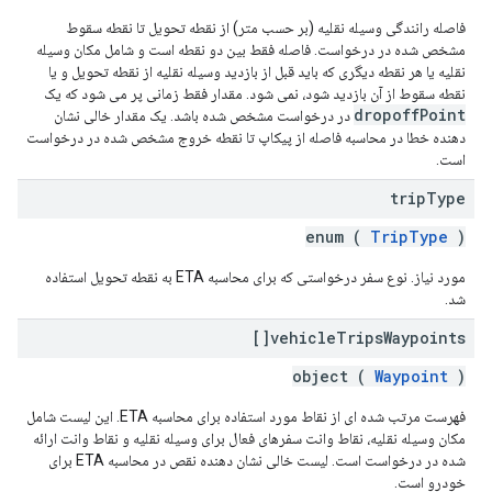
فاصله رانندگی وسیله نقلیه (بر حسب متر) از نقطه تحویل تا نقطه سقوط
مشخص شده در درخواست. فاصله فقط بین دو نقطه است و شامل مکان وسیله
نقلیه یا هر نقطه دیگری که باید قبل از بازدید وسیله نقلیه از نقطه تحویل و یا
نقطه سقوط از آن بازدید شود، نمی شود. مقدار فقط زمانی پر می شود که یک
dropoffPoint
در درخواست مشخص شده باشد. یک مقدار خالی نشان
دهنده خطا در محاسبه فاصله از پیکاپ تا نقطه خروج مشخص شده در درخواست
است.
trip
Type
enum (
TripType
)
مورد نیاز. نوع سفر درخواستی که برای محاسبه ETA به نقطه تحویل استفاده
شد.
vehicle
Trips
Waypoints[]
object (
Waypoint
)
فهرست مرتب شده ای از نقاط مورد استفاده برای محاسبه ETA. این لیست شامل
مکان وسیله نقلیه، نقاط وانت سفرهای فعال برای وسیله نقلیه و نقاط وانت ارائه
شده در درخواست است. لیست خالی نشان دهنده نقص در محاسبه ETA برای
خودرو است.