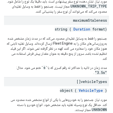
مورد نیاز. نشان دهنده نوع سفر پیشنهادی است. باید دقیقاً یک نوع را شامل شود.
UNKNOWN_TRIP_TYPE
مجاز نیست. جستجو را فقط به وسایل نقلیه‌ای
محدود می‌کند که می‌توانند آن نوع سفر را پشتیبانی کنند.
maximum
Staleness
string (
Duration
format)
جستجو را فقط به وسایل نقلیه‌ای محدود می‌کند که در مدت زمان مشخص شده
به‌روزرسانی‌های مکان را به Fleet Engine ارسال کرده‌اند. وسایل نقلیه ثابتی که
هنوز مکان خود را مخابره می کنند کهنه در نظر گرفته نمی شوند. اگر این فیلد
تنظیم نشده باشد، سرور از پنج دقیقه به عنوان مقدار پیش فرض استفاده می
کند.
s
مدت زمان در ثانیه با حداکثر نه رقم کسری که با '
' ختم می شود. مثال:
"3.5s"
.
vehicle
Types[]
object (
VehicleType
)
مورد نیاز. جستجو را به خودروهایی با یکی از انواع مشخص شده محدود می
کند. حداقل یک نوع وسیله نقلیه باید مشخص شود. انواع خودرو با دسته
UNKNOWN
مجاز نیستند.