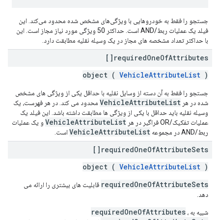
جستجو را فقط به خودروهایی با ویژگی‌های مشخص شده محدود می‌کند. این
فیلد یک عملیات ربط/AND است. حداکثر 50 ویژگی مورد نیاز مجاز است. این
با حداکثر تعداد مشخصه های مجاز در یک وسیله نقلیه مطابقت دارد.
required
One
Of
Attributes[]
object (
VehicleAttributeList
)
جستجو را فقط به آن دسته از وسایل نقلیه با حداقل یکی از ویژگی های مشخص
VehicleAttributeList
شده در هر
محدود می کند. در هر فهرست، یک
وسیله نقلیه باید حداقل با یکی از ویژگی ها مطابقت داشته باشد. این فیلد یک
VehicleAttributeList
عملیات تفکیک/OR فراگیر در هر
و یک عملیات
VehicleAttributeList
ربط/AND در مجموعه
است.
required
One
Of
Attribute
Sets[]
object (
VehicleAttributeList
)
requiredOneOfAttributeSets
قابلیت های بیشتری را ارائه می
دهد.
requiredOneOfAttributes
شبیه به
،