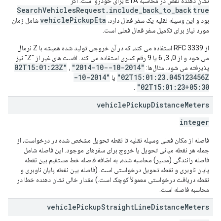
نشان دهنده نقص در محاسبه ETA برای خودرو است. اگر
SearchVehiclesRequest.include_back_to_back
true
vehiclePickupEta
بود و این وسیله نقلیه یک سفر فعال دارد،
شامل زمان
مورد نیاز برای تکمیل سفر فعال فعلی است.
از RFC 3339 استفاده می کند، که در آن خروجی تولید شده همیشه با Z نرمال
می شود و از 0، 3، 6 یا 9 رقم کسری استفاده می کند. افست های غیر از "Z" نیز
"2014-10-
"2014-10-02T15:01:23Z"
پذیرفته می شود. مثال‌ها:
،
"2014-10-
02T15:01:23.045123456Z"
یا
02T15:01:23+05:30"
.
vehicle
Pickup
Distance
Meters
integer
فاصله از مکان فعلی وسیله نقلیه تا نقطه تحویل مشخص شده در درخواست، از
جمله هر نقطه میانی تحویل یا خروج برای سفرهای موجود. این فاصله شامل
فاصله رانندگی (مسیر) محاسبه شده، به اضافه فاصله خط مستقیم بین نقطه
پایان ناوبری و نقطه تحویل درخواستی است. (فاصله بین نقطه پایان ناوبری و
نقطه دریافت درخواستی معمولاً کوچک است.) مقدار خالی نشان دهنده خطا در
محاسبه فاصله است.
vehicle
Pickup
Straight
Line
Distance
Meters