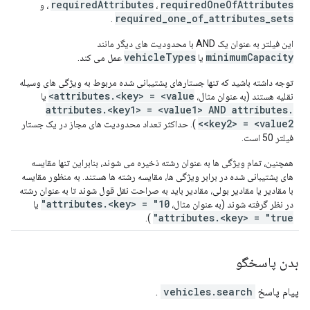
requiredAttributes
requiredOneOfAttributes
،
، و
required_one_of_attributes_sets
.
این فیلتر به عنوان یک AND با محدودیت های دیگر مانند
vehicleTypes
minimumCapacity
یا
عمل می کند.
توجه داشته باشید که تنها جستارهای پشتیبانی شده مربوط به ویژگی های وسیله
attributes.<key> = <value>
نقلیه هستند (به عنوان مثال،
یا
attributes.<key1> = <value1> AND attributes.
<key2> = <value2>
). حداکثر تعداد محدودیت های مجاز در یک جستار
فیلتر 50 است.
همچنین، تمام ویژگی ها به عنوان رشته ذخیره می شوند، بنابراین تنها مقایسه
های پشتیبانی شده در برابر ویژگی ها، مقایسه رشته ها هستند. به منظور مقایسه
با مقادیر یا مقادیر بولی، مقادیر باید به صراحت نقل قول شوند تا به عنوان رشته
attributes.<key> = "10"
در نظر گرفته شوند (به عنوان مثال،
یا
attributes.<key> = "true"
).
بدن پاسخگو
پیام پاسخ
vehicles.search
.