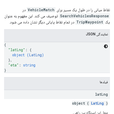
نقاط میانی را در طول یک مسیر برای
VehicleMatch
در
SearchVehiclesResponse
توصیف می کند. این مفهوم به عنوان
یک
TripWaypoint
در تمام نقاط پایانی دیگر نشان داده می شود.
نمایندگی JSON
{
"latLng"
: 
{
object (
LatLng
)
}
,
"eta"
: 
string
}
فیلدها
lat
Lng
object (
LatLng
)
محل این ایستگاه بین راهی.