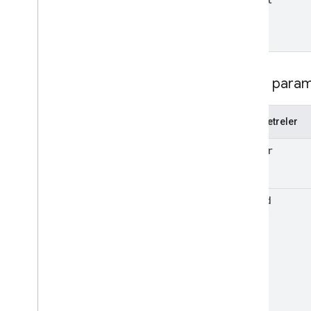
Sorgu param
Parametreler
header
trip
Id