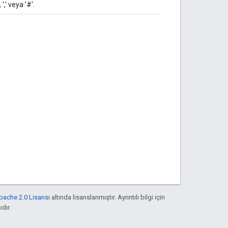
',' veya '#'.
pache 2.0 Lisansı
altında lisanslanmıştır. Ayrıntılı bilgi için
ıdır.