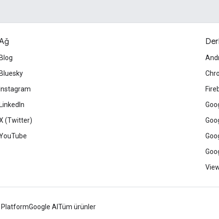
Ağ
Der
Blog
And
Bluesky
Chr
Instagram
Fire
LinkedIn
Goog
X (Twitter)
Goog
YouTube
Goog
Goog
View
 Platform
Google AI
Tüm ürünler