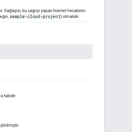
r. Sağlayıcı, bu çağrıyı yapan hizmet hesabının
sample-cloud-project
neğin,
) olmalıdır.
a tabidir:
tirilmiştir.