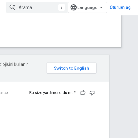
/
Oturum aç
ojisini kullanır.
ence
Bu size yardımcı oldu mu?