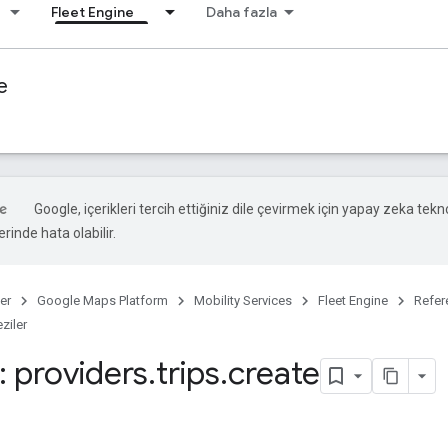
Fleet Engine
Daha fazla
e
Google, içerikleri tercih ettiğiniz dile çevirmek için yapay zeka teknol
rinde hata olabilir.
er
Google Maps Platform
Mobility Services
Fleet Engine
Refer
ziler
 providers
.
trips
.
create