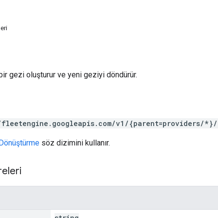
eri
ir gezi oluşturur ve yeni geziyi döndürür.
/fleetengine.googleapis.com/v1/{parent=providers/*}/
Dönüştürme
söz dizimini kullanır.
eleri
string