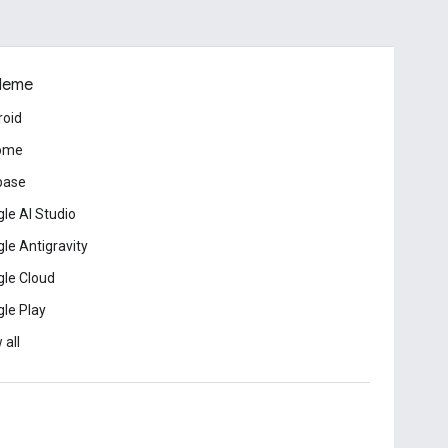
leme
roid
ome
base
le AI Studio
le Antigravity
le Cloud
le Play
 all