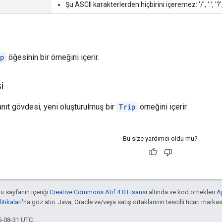
Şu ASCII karakterlerden hiçbirini içeremez: '/', ':', '?', 
ip
öğesinin bir örneğini içerir.
i
anıt gövdesi, yeni oluşturulmuş bir
Trip
örneğini içerir.
Bu size yardımcı oldu mu?
bu sayfanın içeriği
Creative Commons Atıf 4.0 Lisansı
altında ve kod örnekleri
A
tikaları
'na göz atın. Java, Oracle ve/veya satış ortaklarının tescilli ticari markas
5-08-31 UTC.