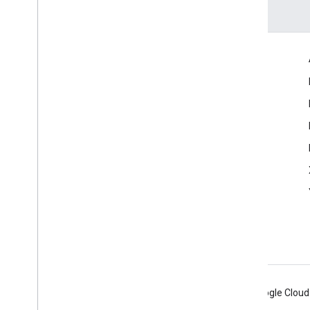
Etkileşim
Google Developer Program
Google Developer Groups
Google Developer Experts
Accelerators
Google Cloud & NVIDIA
Android
Chrome
Firebase
Google Cloud