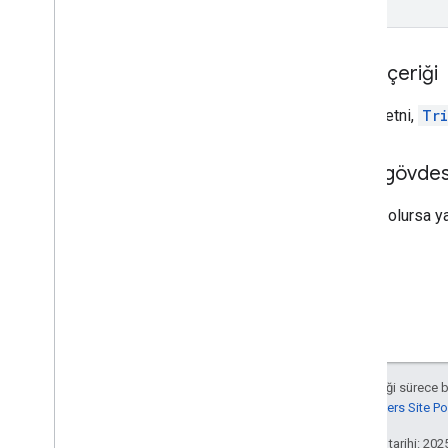
İstek içeriği
İstek metni,
Tr
Yanıt gövdes
Başarılı olursa y
Aksi belirtilmediği sürece 
Google Developers Site Poli
Son güncelleme tarihi: 202