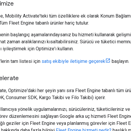
imize
e, Mobility Activate'teki tüm özelliklere ek olarak Konum Bağlamı,
r. Tüm Fleet Engine tabanlı ürünler hariç tutulur.
menin başlangıç aşamalarındaysanız bu hizmeti kullanarak gelişmi
at zaman aralıklarınızı kısaltabilirsiniz. Sürücü ve tüketici memn
 iyileştirmek için Optimize'ı kullanın.
'lerin tam listesi için
satış ekibiyle iletişime geçerek
başlayın.
elerate
te, Optimize'daki her şeyin yanı sıra Fleet Engine tabanlı tüm ürü
K, Consumer SDK, Kargo Takibi ve Filo Takibi) içerir.
llanıcıya yönelik uygulamalarınızı, sürücüleriniz, tüketicileriniz 
örev düzenlemesini sağlayan Google arka uç hizmeti Fleet Engine'e
ğlı geziler için Fleet Engine veya planlanmış görevler için Fleet En
e hakkında daha fazla bilgiyi
Fleet Engine hizmeti nedir?
başlıklı m