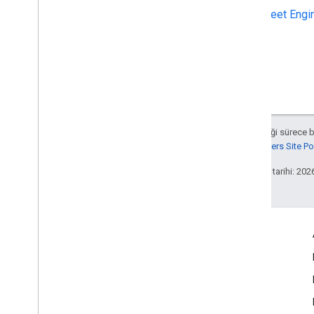
Fleet Engi
Aksi belirtilmediği sürece 
Google Developers Site Poli
Son güncelleme tarihi: 202
Etkileşim
Google Developer Program
Google Developer Groups
Google Developer Experts