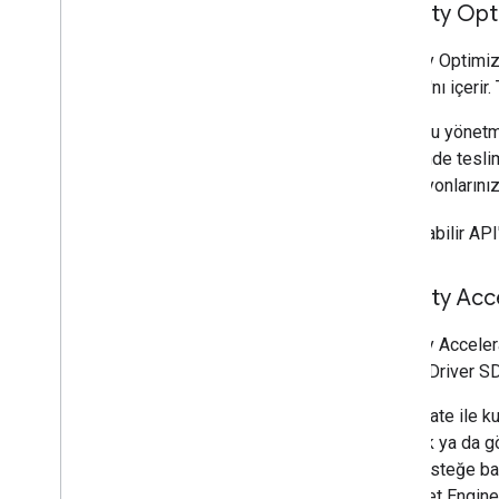
Mobility Opt
Mobility Optimiz
Sınırları'nı içeri
Bir filoyu yönet
sayesinde teslim
operasyonlarınızı
Kullanılabilir API
Mobility Acc
Mobility Accelera
Arama, Driver SD
Accelerate ile ku
yolculuk ya da g
olarak, isteğe ba
için Fleet Engin