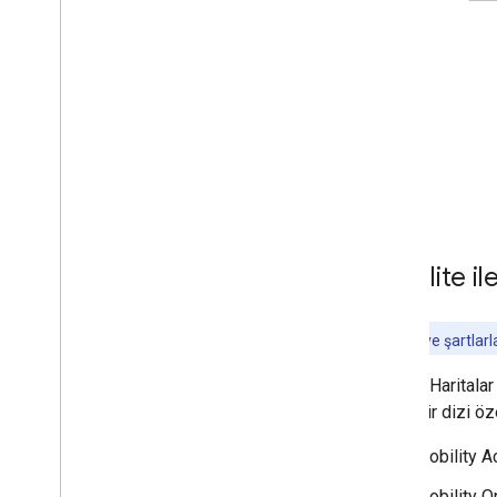
Mobilite ile
Hizmetler ve şartlarla
Google Haritalar 
belirli bir dizi öz
Mobility A
Mobility O