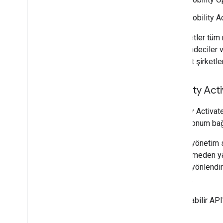
Mobility A
Bu paketler tüm 
perakendeciler ve
teslimat şirketle
Mobility Act
Mobility Activat
içerir. Konum bağ
Ulaşım yönetim s
paketlemeden yar
verimli yönlendi
kullanın.
Kullanılabilir API