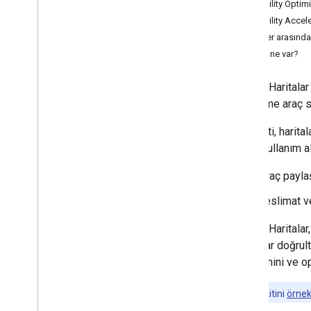
Mobility Optim
Mobility Accel
Paketler arasınd
Sırada ne var?
Google Haritalar
geliştirme araç s
Araç seti, harita
temel kullanım a
Araç payla
Teslimat v
Google Haritalar
ihtiyaçlar doğrul
deneyimini ve op
Not:
Araç kitini
örnek