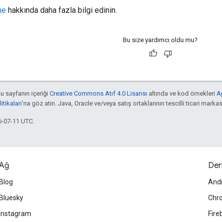
ne
hakkında daha fazla bilgi edinin.
Bu size yardımcı oldu mu?
bu sayfanın içeriği
Creative Commons Atıf 4.0 Lisansı
altında ve kod örnekleri
A
tikaları
'na göz atın. Java, Oracle ve/veya satış ortaklarının tescilli ticari markas
6-07-11 UTC.
Ağ
Der
Blog
And
Bluesky
Chr
Instagram
Fire