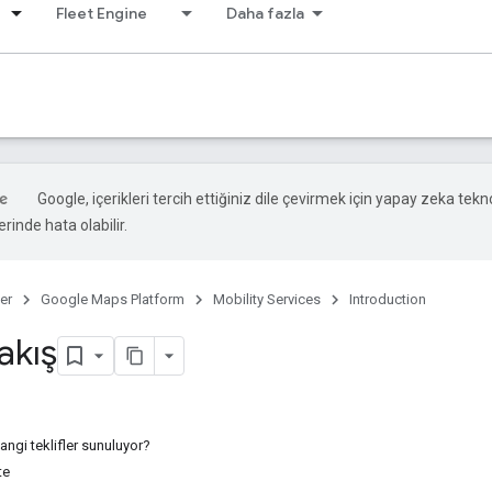
Fleet Engine
Daha fazla
Google, içerikleri tercih ettiğiniz dile çevirmek için yapay zeka teknol
rinde hata olabilir.
er
Google Maps Platform
Mobility Services
Introduction
akış
 hangi teklifler sunuluyor?
te