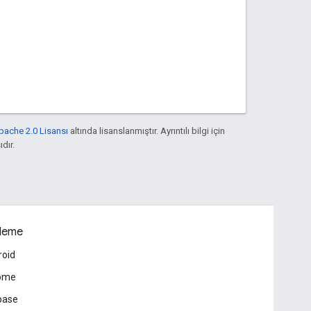
pache 2.0 Lisansı
altında lisanslanmıştır. Ayrıntılı bilgi için
ıdır.
leme
roid
ome
base