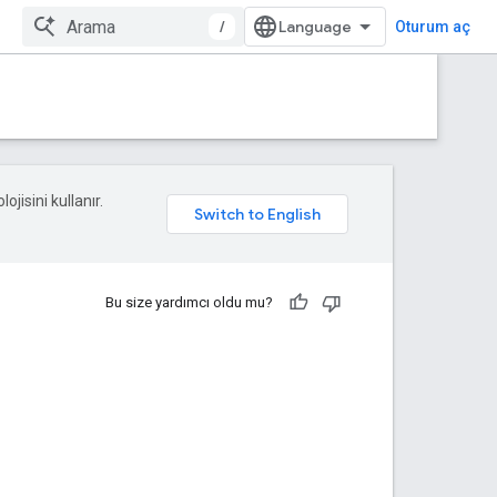
/
Oturum aç
ojisini kullanır.
Bu size yardımcı oldu mu?