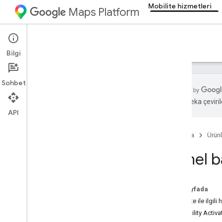
Mobilite hizmetleri
Maps Platform
Mobility Services
Introduction
Bilgi
Sohbet
Yapay zeka çevirile
API
Giriş
Ana Sayfa
Ürünl
Özelliklerin listesi
Adres yakalama ve doğrulama
Genel b
Dizi optimizasyonunu durdur
Sürücü deneyimi
Bu sayfada
Mobilite ile ilgili
Mobility Activa