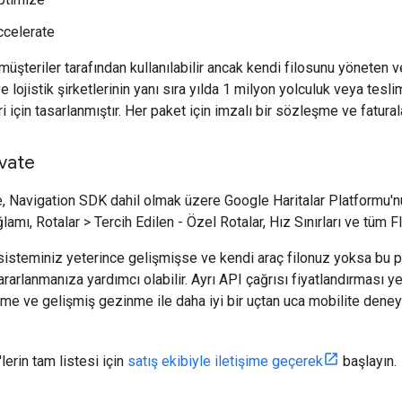
ccelerate
müşteriler tarafından kullanılabilir ancak kendi filosunu yöneten 
 lojistik şirketlerinin yanı sıra yılda 1 milyon yolculuk veya tesl
ri için tasarlanmıştır. Her paket için imzalı bir sözleşme ve fatur
ivate
e, Navigation SDK dahil olmak üzere Google Haritalar Platformu'n
lamı, Rotalar > Tercih Edilen - Özel Rotalar, Hız Sınırları ve tüm Fl
isteminiz yeterince gelişmişse ve kendi araç filonuz yoksa bu pa
arlanmanıza yardımcı olabilir. Ayrı API çağrısı fiyatlandırması ye
rme ve gelişmiş gezinme ile daha iyi bir uçtan uca mobilite deneyi
'lerin tam listesi için
satış ekibiyle iletişime geçerek
başlayın.