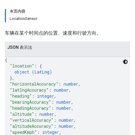
本页内容
LocationSensor
车辆在某个时间点的位置、速度和行驶方向。
JSON 表示法
{
"location"
: 
{
object (
LatLng
)
}
,
"horizontalAccuracy"
: 
number
,
"latlngAccuracy"
: 
number
,
"heading"
: 
integer
,
"bearingAccuracy"
: 
number
,
"headingAccuracy"
: 
number
,
"altitude"
: 
number
,
"verticalAccuracy"
: 
number
,
"altitudeAccuracy"
: 
number
,
"speedKmph"
: 
integer
,