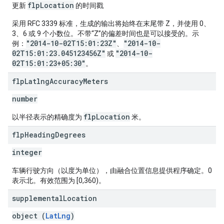
flpLocation
更新
的时间戳
采用 RFC 3339 标准，生成的输出将始终在末尾带 Z，并使用 0、
3、6 或 9 个小数位。不带“Z”的偏差时间也是可以接受的。示
"2014-10-02T15:01:23Z"
"2014-10-
例：
、
02T15:01:23.045123456Z"
"2014-10-
或
02T15:01:23+05:30"
。
flp
Latlng
Accuracy
Meters
number
flpLocation
以半径表示的精确度为
米。
flp
Heading
Degrees
integer
车辆行驶方向（以度为单位），由融合位置信息提供程序确定。0
表示北。有效范围为 [0,360)。
supplemental
Location
object (
LatLng
)