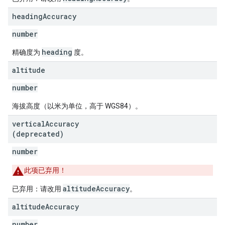
heading
Accuracy
number
heading
精确度为
度。
altitude
number
海拔高度（以米为单位，高于 WGS84）。
vertical
Accuracy
(deprecated)
number
此项已弃用！
altitudeAccuracy
已弃用：请改用
。
altitude
Accuracy
number