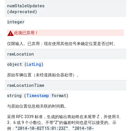
num
Stale
Updates
(deprecated)
integer
此项已弃用！
仅限输入。已弃用：现在使用其他信号来确定位置是否过时。
raw
Location
object (
LatLng
)
原始车辆位置（未经道路贴合器处理）。
raw
Location
Time
string (
Timestamp
format)
与原始位置信息相关联的时间戳。
采用 RFC 3339 标准，生成的输出将始终在末尾带 Z，并使用 0、
3、6 或 9 个小数位。不带“Z”的偏差时间也是可以接受的。示
"2014-10-02T15:01:23Z"
"2014-10-
例：
、