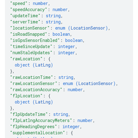
"speed"
: 
number
,
"speedAccuracy"
: 
number
,
"updateTime"
: 
string
,
"serverTime"
: 
string
,
"locationSensor"
: 
enum (
LocationSensor
)
,
"isRoadSnapped"
: 
boolean
,
"isGpsSensorEnabled"
: 
boolean
,
"timeSinceUpdate"
: 
integer
,
"numStaleUpdates"
: 
integer
,
"rawLocation"
: 
{
object (
LatLng
)
}
,
"rawLocationTime"
: 
string
,
"rawLocationSensor"
: 
enum (
LocationSensor
)
,
"rawLocationAccuracy"
: 
number
,
"flpLocation"
: 
{
object (
LatLng
)
}
,
"flpUpdateTime"
: 
string
,
"flpLatlngAccuracyMeters"
: 
number
,
"flpHeadingDegrees"
: 
integer
,
"supplementalLocation"
: 
{