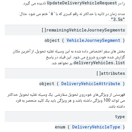
UpdateDeliveryVehicleRequest
را در
نادیده می گیرد.
s
مدت زمان در ثانیه با حداکثر نه رقم کسری که با '
' ختم می شود. مثال:
"3.5s"
.
remaining
Vehicle
Journey
Segments[]
object (
VehicleJourneySegment
)
بخش های سفر اختصاص داده شده به این وسیله نقلیه تحویل، از آخرین مکان
گزارش شده خودرو شروع می شود. این فیلد در پاسخ
deliveryVehicles.list
پر نخواهد شد.
attributes[]
object (
DeliveryVehicleAttribute
)
فهرستی از ویژگی‌های خودروی تحویل سفارشی. یک وسیله نقلیه تحویل حداکثر
می تواند 100 ویژگی داشته باشد و هر ویژگی باید یک کلید منحصر به فرد
داشته باشد.
type
enum (
DeliveryVehicleType
)