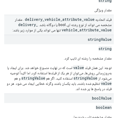
string
مقدار ویژگی
delivery
_
vehicle
_
attribute
_
value
فیلد اتحادیه
. مقدار
delivery
_
مشخصه می تواند از نوع رشته ای، bool یا دوگانه باشد.
vehicle
_
attribute
_
value
تنها می تواند یکی از موارد زیر باشد:
string
Value
string
مقدار مشخصه را رشته ای تایپ کرد.
value
توجه: این همان فیلد
است که در نهایت منسوخ خواهد شد. برای ایجاد یا
به‌روزرسانی روش‌ها، می‌توان از هر یک از فیلدها استفاده کرد، اما اکیداً توصیه
stringValue
stringValue
می‌شود از
استفاده کنید. اگر هم
و هم
value
تنظیم شده باشند، باید یکسان باشند وگرنه خطایی ایجاد می شود. هر دو
فیلد در پاسخ ها پر شده اند.
bool
Value
boolean
مقدار مشخصه تایپ شده بولی.