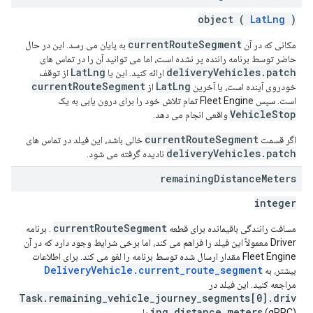
object (
LatLng
)
currentRouteSegment
مکانی که در آن
به پایان می رسد. این در حال
حاضر توسط برنامه راننده پر نشده است، اما می توانید آن را در تماس های
LatLng
deliveryVehicles.patch
ارائه کنید. این یا
از توقف
currentRouteSegment
LatLng
خودروی آینده است، یا آخرین
از
است. سپس Fleet Engine تمام تلاش خود را برای درون یابی به یک
VehicleStop
واقعی انجام می دهد.
currentRouteSegment
اگر قسمت
خالی باشد، این فیلد در تماس های
deliveryVehicles.patch
نادیده گرفته می شود.
remaining
Distance
Meters
integer
currentRouteSegment
مسافت رانندگی باقیمانده برای قطعه
. برنامه
Driver معمولاً این فیلد را فراهم می کند، اما برخی شرایط وجود دارد که در آن
Fleet Engine مقدار ارسال شده توسط برنامه را لغو می کند. برای اطلاعات
DeliveryVehicle.current_route_segment
بیشتر، به
مراجعه کنید. این فیلد در
Task.remaining_vehicle_journey_segments[0].driv
ing_distance_meters
(gRPC) یا