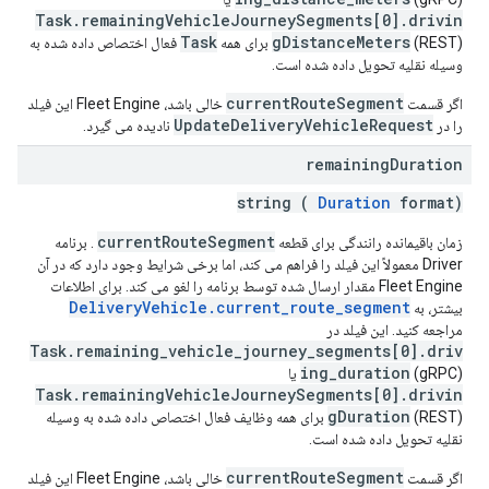
Task.remainingVehicleJourneySegments[0].drivin
Task
gDistanceMeters
(REST) ​​برای همه
فعال اختصاص داده شده به
وسیله نقلیه تحویل داده شده است.
currentRouteSegment
اگر قسمت
خالی باشد، Fleet Engine این فیلد
UpdateDeliveryVehicleRequest
را در
نادیده می گیرد.
remaining
Duration
string (
Duration
format)
currentRouteSegment
زمان باقیمانده رانندگی برای قطعه
. برنامه
Driver معمولاً این فیلد را فراهم می کند، اما برخی شرایط وجود دارد که در آن
Fleet Engine مقدار ارسال شده توسط برنامه را لغو می کند. برای اطلاعات
DeliveryVehicle.current_route_segment
بیشتر، به
مراجعه کنید. این فیلد در
Task.remaining_vehicle_journey_segments[0].driv
ing_duration
(gRPC) یا
Task.remainingVehicleJourneySegments[0].drivin
gDuration
(REST) ​​برای همه وظایف فعال اختصاص داده شده به وسیله
نقلیه تحویل داده شده است.
currentRouteSegment
اگر قسمت
خالی باشد، Fleet Engine این فیلد