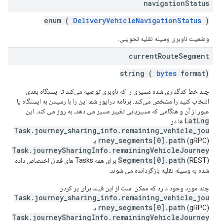
navigation
Status
enum (
DeliveryVehicleNavigationStatus
)
وضعیت ناوبری وسیله نقلیه تحویلی.
current
Route
Segment
string (
bytes
format)
چند خط کدگذاری شده مسیری را که ناوبری توصیه می‌کند تا ایستگاه بعدی
انتخاب کنید را مشخص می‌کند. برنامه درایور شما این را با رسیدن به ایستگاه یا
عبور از آن و هنگامی که مسیریابی تغییر مسیر می دهد، به روز می کند. این
LatLng
ها در
Task.journey_sharing_info.remaining_vehicle_jou
rney_segments[0].path
(gRPC) یا
Task.journeySharingInfo.remainingVehicleJourney
Segments[0].path
(REST) ​​برای همه Tasks های فعال اختصاص داده
شده به وسیله نقلیه بازگردانده می شوند.
چند مورد وجود دارد که ممکن است از این فیلد برای پر کردن
Task.journey_sharing_info.remaining_vehicle_jou
rney_segments[0].path
(gRPC) یا
Task.journeySharingInfo.remainingVehicleJourney