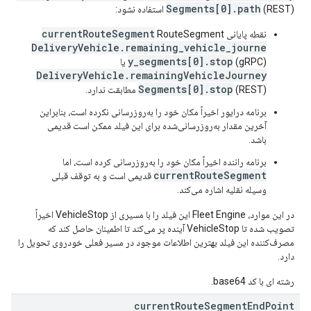
Segments[0].path
(REST) ​​استفاده نشود:
currentRouteSegment
نقطه پایانی
RouteSegment
DeliveryVehicle.remaining_vehicle_journe
y_segments[0].stop
(gRPC) یا
DeliveryVehicle.remainingVehicleJourney
Segments[0].stop
(REST) ​​مطابقت ندارد.
برنامه درایور اخیراً مکان خود را به‌روزرسانی نکرده است، بنابراین
آخرین مقدار به‌روزرسانی‌شده برای این فیلد ممکن است قدیمی
باشد.
برنامه راننده اخیراً مکان خود را به‌روزرسانی کرده است، اما
currentRouteSegment
قدیمی است و به توقف قبلی
وسیله نقلیه اشاره می‌کند.
در این موارد، Fleet Engine این فیلد را با مسیری از VehicleStop اخیراً
تصویب شده تا VehicleStop آینده پر می‌کند تا اطمینان حاصل کند که
مصرف‌کننده این فیلد بهترین اطلاعات موجود در مسیر فعلی خودروی تحویل را
دارد.
رشته ای با کد base64.
current
Route
Segment
End
Point