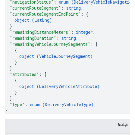
"navigationStatus"
: 
enum (
DeliveryVehicleNavigation
"currentRouteSegment"
: 
string
,
"currentRouteSegmentEndPoint"
: 
{
object (
LatLng
)
}
,
"remainingDistanceMeters"
: 
integer
,
"remainingDuration"
: 
string
,
"remainingVehicleJourneySegments"
: 
[
{
object (
VehicleJourneySegment
)
}
]
,
"attributes"
: 
[
{
object (
DeliveryVehicleAttribute
)
}
]
,
"type"
: 
enum (
DeliveryVehicleType
)
}
فیلدها