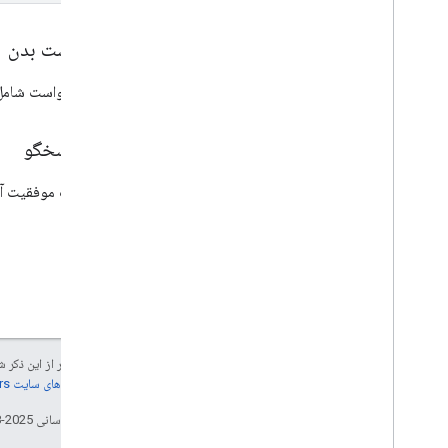
درخواست بدن
بدنه درخواست شامل 
بدن پاسخگو
در صورت موفقیت آمی
جز در مواردی که غیر از این ذک
جزئیات، به
خطمشی‌های سایت Google Developers‏
تاریخ آخرین به‌روزرسانی 2025-08-29 به‌وقت ساعت هماهنگ جهانی.