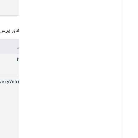
پارامترهای پرس
مولفه های
header
very
Vehicle
Id