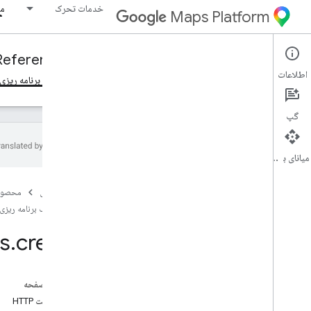
خدمات تحرک
مو
Maps Platform
Reference
Fleet Engine
Mobility Services
اطلاعات
نمای کلی
سفرهای درخواستی، سفرهای درخواستی
وظایف برنامه ریزی
گپ
میانای برنامه‌سازی کاربردی
Fleet Engine API - مرجع RPC، Fleet Engine
API - مرجع RPC
صفحه اصلی
محصول
Fleet Engine API - مرجع REST، Fleet
وظایف برنامه ریزی
Engine API - مرجع REST
es
.
create
نمای کلی
منابع REST
providers
.
delivery
Vehicles
در این صفحه
نمای کلی
درخواست HTTP
ايجاد كردن