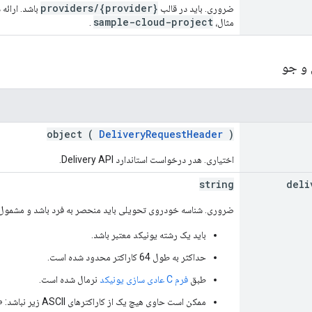
providers/{provider}
ضروری. باید در قالب
sample-cloud-project
مثال،
.
 و جو
object (
DeliveryRequestHeader
)
اختیاری. هدر درخواست استاندارد Delivery API.
string
deli
ضروری. شناسه خودروی تحویلی باید منحصر به فرد باشد و مشمول 
باید یک رشته یونیکد معتبر باشد.
حداکثر به طول 64 کاراکتر محدود شده است.
طبق
فرم C عادی سازی یونیکد
نرمال شده است.
ممکن است حاوی هیچ یک از کاراکترهای ASCII زیر نباشد: «/»، «:»، «؟»، «،»، یا «#».