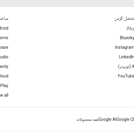
تصل کردن
ساخ
بلاگ
roid
rome
Bluesk
ebase
Instagra
tudio
LinkedI
(توییتر)
avity
Cloud
YouTub
 Play
w all
Google C
Google AI
همه محصولات