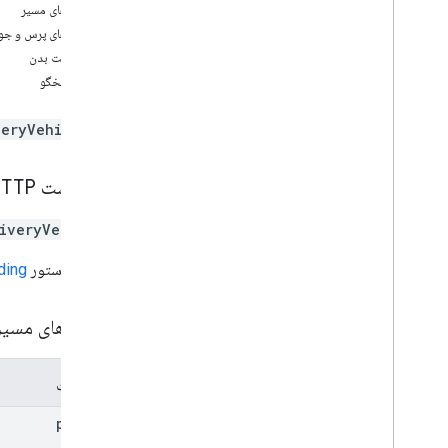
پارامترهای مسیر
حذف
پارامترهای پرس و جو
گرفتن
درخواست بدن
فهرست
بدن پاسخگو
پچ
providers
.
task
Tracking
Info
یک
veryVehicle
ارائه دهندگان
.
وظایف
انواع
درخواست HTTP
Delivery
Request
Header
Delivery
Vehicle
Location
iveryVehicles
Lat
Lng
URL از دستور
ding
Location
Info
حالت
Task
Attribute
پارامترهای مسی
نتیجه وظیفه
پنجره زمان
مولفه های
بخش سفر خودرو
parent