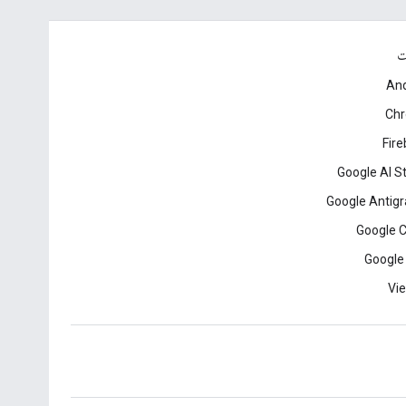
ت
And
Ch
Fir
Google AI S
Google Antigr
Google 
Google
Vie