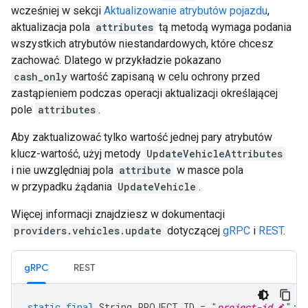
wcześniej w sekcji
Aktualizowanie atrybutów pojazdu
,
aktualizacja pola
attributes
tą metodą wymaga podania
wszystkich atrybutów niestandardowych, które chcesz
zachować. Dlatego w przykładzie pokazano
cash_only
wartość zapisaną w celu ochrony przed
zastąpieniem podczas operacji aktualizacji określającej
pole
attributes
.
Aby zaktualizować tylko wartość jednej pary atrybutów
klucz-wartość, użyj metody
UpdateVehicleAttributes
i nie uwzględniaj pola
attribute
w masce pola
w przypadku żądania
UpdateVehicle
.
Więcej informacji znajdziesz w dokumentacji
providers.vehicles.update
dotyczącej
gRPC
i
REST
.
gRPC
REST
static
final
String
PROJECT_ID
=
"
project-id
"
;