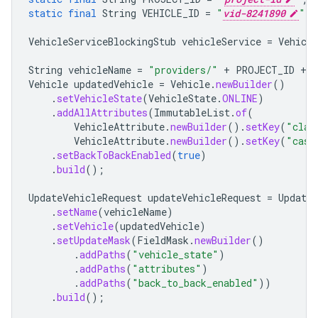
static
final
String
VEHICLE_ID
=
"
vid-8241890
"
;
VehicleServiceBlockingStub
vehicleService
=
Vehicle
String
vehicleName
=
"providers/"
+
PROJECT_ID
+
Vehicle
updatedVehicle
=
Vehicle
.
newBuilder
()
.
setVehicleState
(
VehicleState
.
ONLINE
)
.
addAllAttributes
(
ImmutableList
.
of
(
VehicleAttribute
.
newBuilder
().
setKey
(
"clas
VehicleAttribute
.
newBuilder
().
setKey
(
"cash
.
setBackToBackEnabled
(
true
)
.
build
();
UpdateVehicleRequest
updateVehicleRequest
=
UpdateV
.
setName
(
vehicleName
)
.
setVehicle
(
updatedVehicle
)
.
setUpdateMask
(
FieldMask
.
newBuilder
()
.
addPaths
(
"vehicle_state"
)
.
addPaths
(
"attributes"
)
.
addPaths
(
"back_to_back_enabled"
))
.
build
();