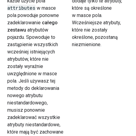
każde użycie pola
dodaje tylko te atrybuty,
attributes
w masce
które są określone
pola powoduje ponowne
w masce pola.
zadeklarowanie
całego
Wcześniejsze atrybuty,
zestawu
atrybutów
które nie zostały
pojazdu. Spowoduje to
określone, pozostaną
zastąpienie wszystkich
niezmienione.
wcześniej istniejących
atrybutów, które nie
zostały wyraźnie
uwzględnione w masce
pola. Jeśli używasz tej
metody do deklarowania
nowego atrybutu
niestandardowego,
musisz ponownie
zadeklarować wszystkie
atrybuty niestandardowe,
które mają być zachowane