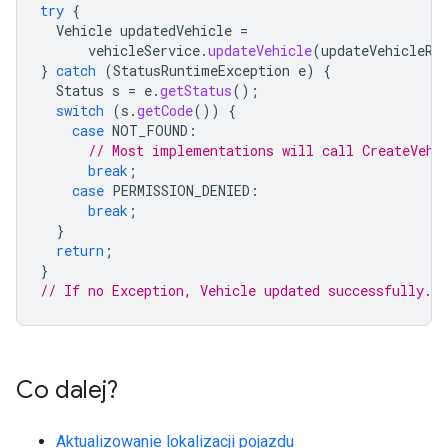
try
{
Vehicle
updatedVehicle
=
vehicleService
.
updateVehicle
(
updateVehicleRe
}
catch
(
StatusRuntimeException
e
)
{
Status
s
=
e
.
getStatus
();
switch
(
s
.
getCode
())
{
case
NOT_FOUND
:
// Most implementations will call CreateVehi
break
;
case
PERMISSION_DENIED
:
break
;
}
return
;
}
// If no Exception, Vehicle updated successfully.
Co dalej?
Aktualizowanie lokalizacji pojazdu