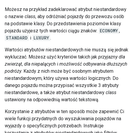
Możesz na przykład zadeklarować atrybut niestandardowy
o nazwie
class
, aby odróżniać pojazdy do przewozu osób
na podstawie klasy. Do przedstawienia poziomów klasy
pojazdu użyjesz tych wartości ciągu znaków:
ECONOMY
,
STANDARD
i
LUXURY
.
Wartości atrybutów niestandardowych nie muszą się jednak
wykluczać. Możesz użyć kryteriów takich jak
przyjazny dla
zwierząt
,
dla niepalących
i
możliwość odbywania dłuższych
podróży
. Każdy z nich może być osobnym atrybutem
niestandardowym, który używa wartości logicznych. Do
danego pojazdu można przypisać wszystkie 3 atrybuty
niestandardowe, a także atrybut niestandardowy
class
ustawiony na odpowiednią wartość tekstową.
Korzystanie z atrybutów w ten sposób może zapewnić Ci
wiele funkcji przydatnych do wyszukiwania pojazdów na
wyjazdy o specyficznych potrzebach. Instrukcje
korzystania z atrybutów niestandardowych jako filtrów