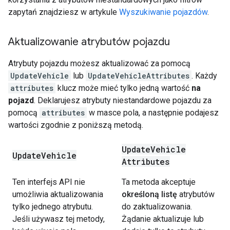
zapytań znajdziesz w artykule
Wyszukiwanie pojazdów
.
Aktualizowanie atrybutów pojazdu
Atrybuty pojazdu możesz aktualizować za pomocą
UpdateVehicle
lub
UpdateVehicleAttributes
. Każdy
attributes
klucz może mieć tylko jedną wartość
na
pojazd
. Deklarujesz atrybuty niestandardowe pojazdu za
pomocą
attributes
w masce pola, a następnie podajesz
wartości zgodnie z poniższą metodą.
Update
Vehicle
Update
Vehicle
Attributes
Ten interfejs API nie
Ta metoda akceptuje
umożliwia aktualizowania
określoną listę
atrybutów
tylko jednego atrybutu.
do zaktualizowania.
Jeśli używasz tej metody,
Żądanie aktualizuje lub