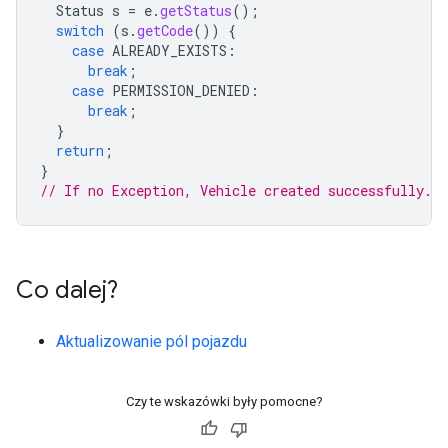
Status
s
=
e
.
getStatus
();
switch
(
s
.
getCode
())
{
case
ALREADY_EXISTS
:
break
;
case
PERMISSION_DENIED
:
break
;
}
return
;
}
// If no Exception, Vehicle created successfully.
Co dalej?
Aktualizowanie pól pojazdu
Czy te wskazówki były pomocne?