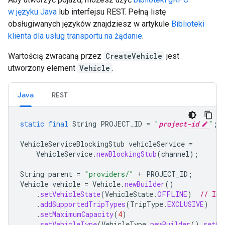
w języku Java
lub interfejsu REST. Pełną listę
obsługiwanych języków znajdziesz w artykule
Biblioteki
klienta dla usług transportu na żądanie
.
Wartością zwracaną przez
CreateVehicle
jest
utworzony element
Vehicle
.
Java
REST
static
final
String
PROJECT_ID
=
"
project-id
"
;
VehicleServiceBlockingStub
vehicleService
=
VehicleService
.
newBlockingStub
(
channel
);
String
parent
=
"providers/"
+
PROJECT_ID
;
Vehicle
vehicle
=
Vehicle
.
newBuilder
()
.
setVehicleState
(
VehicleState
.
OFFLINE
)
// Ini
.
addSupportedTripTypes
(
TripType
.
EXCLUSIVE
)
.
setMaximumCapacity
(
4
)
.
setVehicleType
(
VehicleType
.
newBuilder
().
setCa