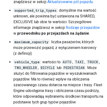
znajdziesz w sekcji
Aktualizowanie pól pojazdu
.
supported_trip_types
: domyślnie ma wartość
unknown, ale powinna być ustawiona na SHARED,
EXCLUSIVE lub obie te wartości. Szczegółowe
informacje znajdziesz w sekcji
Rodzaje przejazdów
w
przewodniku po przejazdach na żądanie
.
maximum_capacity
: liczba pasażerów, których
może przewozić pojazd, z wyłączeniem kierowcy
(z definicji).
vehicle_type
: wartości to
AUTO
,
TAXI
,
TRUCK
,
TWO_WHEELER
,
BICYCLE
lub
PEDESTRIAN
. Może
służyć do filtrowania pojazdów w wyszukiwaniach
pojazdów. Ma to również wpływ na obliczenia
szacowanego czasu dotarcia na miejsce i trasy. Fleet
Engine udostępnia trasy i obliczenia czasu podróży,
które odpowiadają wybranemu środkowi transportu na
podstawie tych grup typów pojazdów: