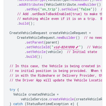
.
addAttributes
(
VehicleAttribute
.
newBuilder
()
.
setKey
(
"on_trip"
).
setValue
(
"false"
))
//
// Add .setBackToBackEnabled(true) to make thi
// matching while even if it is on a trip.  By
.
build
();
CreateVehicleRequest
createVehicleRequest
=
CreateVehicleRequest
.
newBuilder
()
// no need 
.
setParent
(
parent
)
.
setVehicleId
(
"
vid-8241890
"
)
// Vehicle
.
setVehicle
(
vehicle
)
// Initial state
.
build
();
// In this case, the Vehicle is being created in t
// no initial position is being provided.  When the
// in with the Rideshare or Delivery Provider, the
// the Driver App will update the Vehicle Location
try
{
Vehicle
createdVehicle
=
vehicleService
.
createVehicle
(
createVehicleRe
}
catch
(
StatusRuntimeException
e
)
{