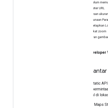
Sebelum memu
Layanan Web
Parameter URL
Praktik Terbaik
Batasan ukura
Penggunaan Par
Menetapkan L
Tingkat zoom
Ukuran gamba
Developer 
Pengantar
Maps Static API
setiap perminta
opsional di lok
Gambar Maps Sta