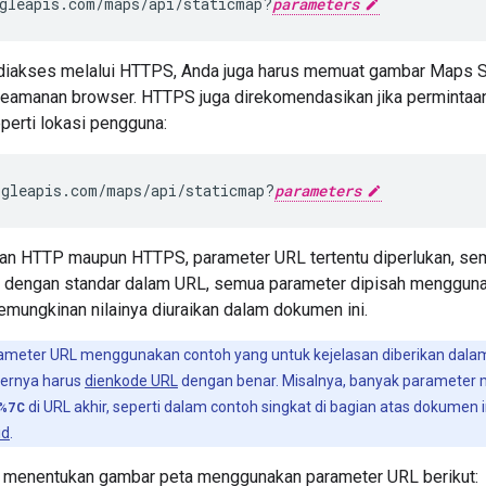
gleapis.com/maps/api/staticmap?
parameters
 diakses melalui HTTPS, Anda juga harus memuat gambar Maps S
eamanan browser. HTTPS juga direkomendasikan jika permintaa
eperti lokasi pengguna:
ogleapis.com/maps/api/staticmap?
parameters
n HTTP maupun HTTPS, parameter URL tertentu diperlukan, sem
i dengan standar dalam URL, semua parameter dipisah mengguna
emungkinan nilainya diuraikan dalam dokumen ini.
rameter URL menggunakan contoh yang untuk kejelasan diberikan dala
ternya harus
dienkode URL
dengan benar. Misalnya, banyak parameter 
%7C
di URL akhir, seperti dalam contoh singkat di bagian atas dokumen 
id
.
 menentukan gambar peta menggunakan parameter URL berikut: