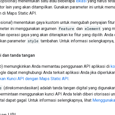
(
opsional
) menentukan satu atau beberapa
lokasi
yang harus teta
ator lain yang akan ditampilkan. Gunakan parameter ini untuk mema
n di Maps Static API.
sional
) menentukan gaya kustom untuk mengubah penyajian fitur ter
ameter ini menggunakan argumen
feature
dan
element
yang me
an operasi gaya yang akan diterapkan ke fitur yang dipilih. An
kan parameter
style
tambahan. Untuk informasi selengkapnya, 
i dan tanda tangan
b
) memungkinkan Anda memantau penggunaan API aplikasi di
ko
le dapat menghubungi Anda terkait aplikasi Anda jika diperlukan
an Kunci API dengan Maps Static API
.
e
(
direkomendasikan
) adalah tanda tangan digital yang digunak
rmintaan menggunakan kunci API Anda telah diberi otorisasi un
ital dapat gagal. Untuk informasi selengkapnya, lihat
Menggunakan