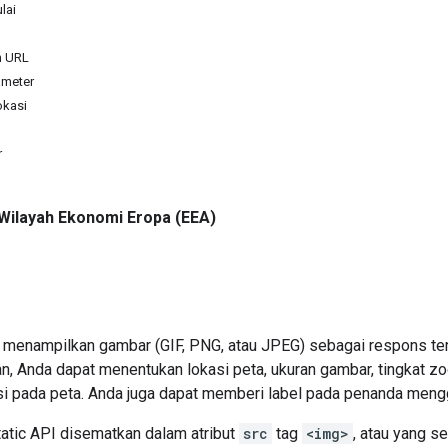
lai
n URL
ameter
okasi
r
Wilayah Ekonomi Eropa (EEA)
 menampilkan gambar (GIF, PNG, atau JPEG) sebagai respons te
an, Anda dapat menentukan lokasi peta, ukuran gambar, tingkat z
asi pada peta. Anda juga dapat memberi label pada penanda meng
tic API disematkan dalam atribut
src
tag
<img>
, atau yang s