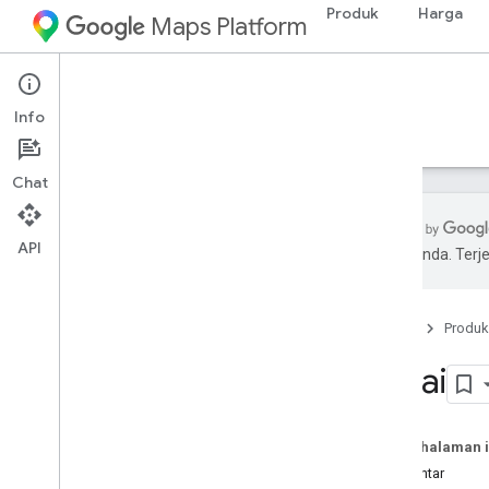
Produk
Harga
Maps Platform
Web
Maps Static API
Info
Panduan
Referensi
Chat
API
pilihan Anda. Te
Maps Static API
Ringkasan
Beranda
Produk
Mulai
Mulai
Penyiapan
Menyiapkan Maps Static API
Menggunakan Tanda Tangan Digital
Pada halaman i
Menyesuaikan peta
Pengantar