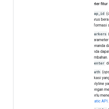
Parameter fitur
map_id
(
harus bera
informasi 
markers
Parameter 
penanda d
Anda dapa
tambahan. 
center
d
path
(
ops
lokasi yan
polyline 
dengan m
perlu men
Static API
.