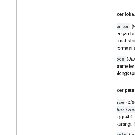
Parameter loka
center
(
mengambil 
alamat str
informasi 
zoom
(
dip
Parameter 
selengkapn
Parameter peta
size
(
dip
{horizo
tinggi 400
dikurangi.
scale
(
op