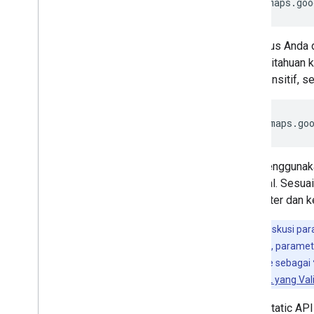
https://maps.goo
Jika situs Anda
pemberitahuan k
yang sensitif, s
https:
//maps.go
Baik menggunaka
opsional. Sesua
parameter dan k
Penting:
Diskusi pa
apa pun ke API, parame
harus dienkode sebagai
Mem-build URL yang Val
Maps Static API