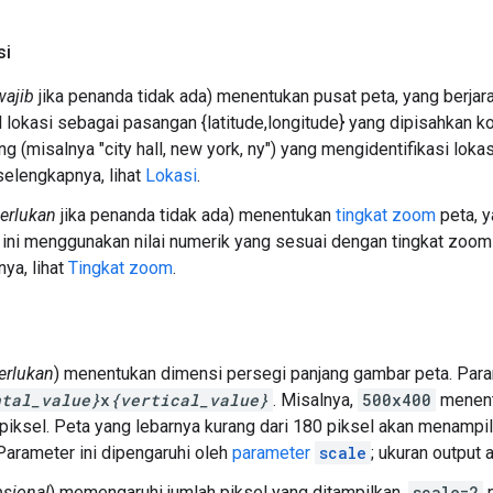
si
wajib
jika penanda tidak ada) menentukan pusat peta, yang berjar
lokasi sebagai pasangan {latitude,longitude} yang dipisahkan k
ing (misalnya "city hall, new york, ny") yang mengidentifikasi lo
selengkapnya, lihat
Lokasi
.
erlukan
jika penanda tidak ada) menentukan
tingkat zoom
peta, y
ini menggunakan nilai numerik yang sesuai dengan tingkat zoom 
ya, lihat
Tingkat zoom
.
erlukan
) menentukan dimensi persegi panjang gambar peta. Para
ntal_value}
x
{vertical_value}
. Misalnya,
500x400
menent
 piksel. Peta yang lebarnya kurang dari 180 piksel akan menamp
 Parameter ini dipengaruhi oleh
parameter
scale
; ukuran output 
sional
) memengaruhi jumlah piksel yang ditampilkan.
scale=2
m