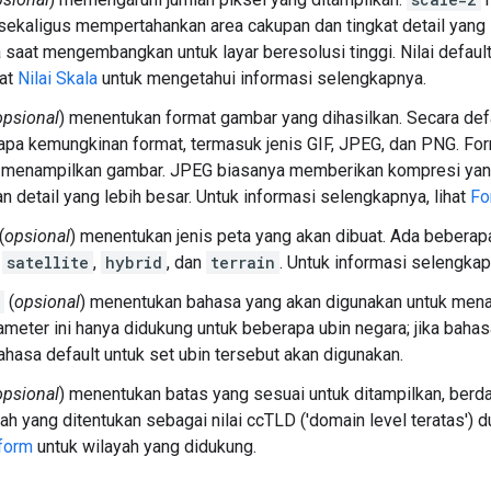
sekaligus mempertahankan area cakupan dan tingkat detail yang s
a saat mengembangkan untuk layar beresolusi tinggi. Nilai defau
hat
Nilai Skala
untuk mengetahui informasi selengkapnya.
opsional
) menentukan format gambar yang dihasilkan. Secara de
pa kemungkinan format, termasuk jenis GIF, JPEG, dan PNG. Fo
n menampilkan gambar. JPEG biasanya memberikan kompresi yan
 detail yang lebih besar. Untuk informasi selengkapnya, lihat
Fo
(
opsional
) menentukan jenis peta yang akan dibuat. Ada bebera
,
satellite
,
hybrid
, dan
terrain
. Untuk informasi selengkap
(
opsional
) menentukan bahasa yang akan digunakan untuk menam
meter ini hanya didukung untuk beberapa ubin negara; jika bahasa
bahasa default untuk set ubin tersebut akan digunakan.
opsional
) menentukan batas yang sesuai untuk ditampilkan, berda
ah yang ditentukan sebagai nilai ccTLD ('domain level teratas') d
form
untuk wilayah yang didukung.