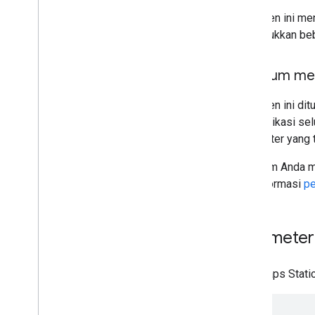
Dokumen ini menj
menunjukkan beb
Sebelum me
Dokumen ini dit
atau aplikasi se
parameter yang 
Sebelum Anda m
dan informasi
pe
Parameter
URL Maps Static