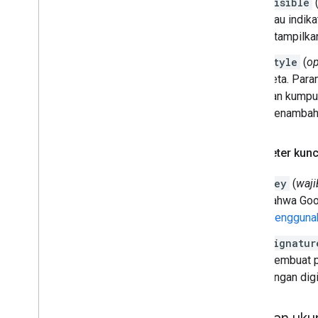
visible
atau indik
ditampilka
style
(
op
peta. Par
dan kumpul
menambah
Parameter kunc
key
(
waji
bahwa Goog
Menggunak
signatur
membuat pe
tangan dig