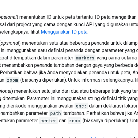
opsional
) menentukan ID untuk peta tertentu. ID peta mengaitkan p
sal dari project yang sama dengan kunci API yang digunakan untuk
selengkapnya, lihat
Menggunakan ID peta
.
(
opsional
) menentukan satu atau beberapa penanda untuk dilampi
ini menggunakan satu definisi penanda dengan parameter yang di
apat ditempatkan dalam parameter
markers
yang sama selama p
t menambahkan penanda tambahan dengan gaya yang berbeda 
Perhatikan bahwa jika Anda menyediakan penanda untuk peta, An
an
zoom
(biasanya diperlukan). Untuk informasi selengkapnya, l
ional
) menentukan satu jalur dari dua atau beberapa titik yang t
g ditentukan. Parameter ini menggunakan string definisi titik yang
yang dienkode menggunakan awalan
enc:
dalam deklarasi lokasi
enambahkan parameter
path
tambahan. Perhatikan bahwa jika An
entukan parameter
center
dan
zoom
(biasanya diperlukan). Unt