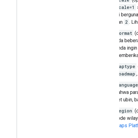
scale=1
ini bergun
dan
2
. Li
format
(
Ada bebera
Anda ingi
memberikan
maptype
roadmap
language
bahwa para
set ubin, 
region
(
kode wilay
Maps Plat