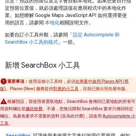
注意：預設的預留位置文字會自動本地化。如果您要自行指
定預留位置值，就必須處理該值在應用程式中的本地化作
業。如想瞭解 Google Maps JavaScript API 如何選擇要使
用的語言，請參閱
本地化
相關說明文件。
如要自訂小工具外觀，請參閱「
設定 Autocomplete 和
SearchBox 小工具的樣式
」一節。
新增 Search
Box 小工具
重要事項：
使用這個小工具時，必須
在專案中啟用 Places API (舊
版)
。Places (New) 服務提供
對應的小工具
，目前已推出預先發布版。
根據預設，當使用者選取地點，SearchBox 會傳回已選地點的所有可
用資料欄位並
據此收費
。不過，您無法限制 SearchBox 要求只傳回特定
欄位。為避免要求不需要的資料 (並為此付費)，請改用
Autocomplete 小
工具
。
SearchBox
可讓使用者使用文字進行地理位置搜尋，例如