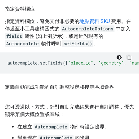
指定資料欄位
指定資料欄位，避免支付非必要的
地點資料 SKU
費用。在
傳遞至小工具建構函式的
AutocompleteOptions
中加入
fields
屬性 (如上例所示)，或是針對現有的
Autocomplete
物件呼叫
setFields()
。
autocomplete
.
setFields
([
"place_id"
,
"geometry"
,
"na
定義自動完成功能的自訂調整設定和搜尋區域邊界
您可透過以下方式，針對自動完成結果進行自訂調整，優先
顯示某個大概位置或區域：
在建立
Autocomplete
物件時設定邊界。
變更現有
Autocomplete
的邊界。