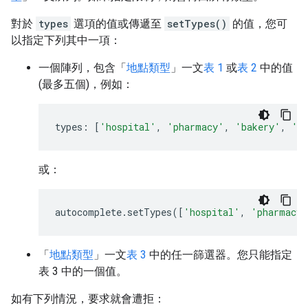
對於
types
選項的值或傳遞至
setTypes()
的值，您可
以指定下列其中一項：
一個陣列，包含「
地點類型
」一文
表 1
或
表 2
中的值
(最多五個)，例如：
types
:
[
'hospital'
,
'pharmacy'
,
'bakery'
,
'c
或：
autocomplete
.
setTypes
([
'hospital'
,
'pharmacy'
「
地點類型
」一文
表 3
中的任一篩選器。您只能指定
表 3 中的一個值。
如有下列情況，要求就會遭拒：