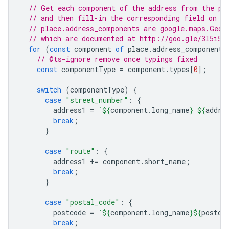
// Get each component of the address from the pl
// and then fill-in the corresponding field on t
// place.address_components are google.maps.Geoc
// which are documented at http://goo.gle/3l5i5M
for
(
const
component
of
place
.
address_components
// @ts-ignore remove once typings fixed
const
componentType
=
component
.
types
[
0
];
switch
(
componentType
)
{
case
"street_number"
:
{
address1
=
`
${
component
.
long_name
}
${
addre
break
;
}
case
"route"
:
{
address1
+=
component
.
short_name
;
break
;
}
case
"postal_code"
:
{
postcode
=
`
${
component
.
long_name
}${
postco
break
;