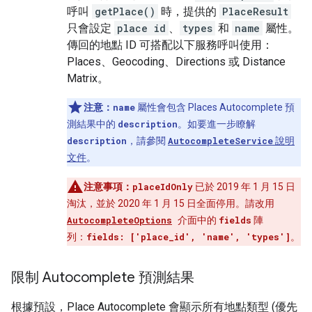
呼叫
getPlace()
時，提供的
PlaceResult
只會設定
place id
、
types
和
name
屬性。
傳回的地點 ID 可搭配以下服務呼叫使用：
Places、Geocoding、Directions 或 Distance
Matrix。
注意：
name
屬性會包含 Places Autocomplete 預
測結果中的
description
。如要進一步瞭解
description
，請參閱
AutocompleteService
說明
文件
。
注意事項：
placeIdOnly
已於 2019 年 1 月 15 日
淘汰，並於 2020 年 1 月 15 日全面停用。請改用
AutocompleteOptions
介面中的
fields
陣
列：
fields: ['place_id', 'name', 'types']
。
限制 Autocomplete 預測結果
根據預設，Place Autocomplete 會顯示所有地點類型 (優先