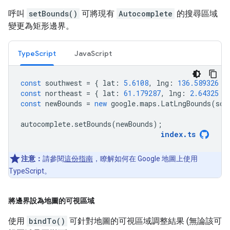
呼叫
setBounds()
可將現有
Autocomplete
的搜尋區域
變更為矩形邊界。
TypeScript
JavaScript
const
southwest
=
{
lat
:
5.6108
,
lng
:
136.589326
}
const
northeast
=
{
lat
:
61.179287
,
lng
:
2.64325
}
const
newBounds
=
new
google
.
maps
.
LatLngBounds
(
sou
autocomplete
.
setBounds
(
newBounds
);
index
.
ts
注意：
請參閱
這份指南
，瞭解如何在 Google 地圖上使用
TypeScript。
將邊界設為地圖的可視區域
使用
bindTo()
可針對地圖的可視區域調整結果 (無論該可