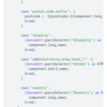
}
case
"postal_code_suffix"
:
{
postcode
=
`
${
postcode
}
-
${
component
.
long_n
break
;
}
case
"locality"
:
(
document
.
querySelector
(
"#locality"
)
as
HT
component
.
long_name
;
break
;
case
"administrative_area_level_1"
:
{
(
document
.
querySelector
(
"#state"
)
as
HTMLI
component
.
short_name
;
break
;
}
case
"country"
:
(
document
.
querySelector
(
"#country"
)
as
HTM
component
.
long_name
;
break
;
}