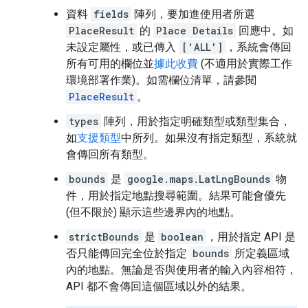
資料
fields
陣列，要加進使用者所選
PlaceResult
的
Place Details
回應中。如
未設定屬性，或已傳入
['ALL']
，系統會傳回
所有可用的欄位並
據此收費
(不適用於實際工作
環境部署作業)。如需欄位清單，請參閱
PlaceResult
。
types
陣列，用於指定明確類型或類型集合，
如
支援類型
中所列。如果沒有指定類型，系統就
會傳回所有類型。
bounds
是
google.maps.LatLngBounds
物
件，用於指定地點搜尋範圍。結果可能會優先
(但不限於) 顯示這些邊界內的地點。
strictBounds
是
boolean
，用於指定 API 是
否只能傳回完全位於指定
bounds
所定義區域
內的地點。無論是否與使用者的輸入內容相符，
API 都不會傳回這個區域以外的結果。