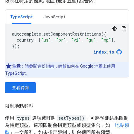
限制在特定的國家/地區 (最多五個) 組合內。
TypeScript
JavaScript
autocomplete
.
setComponentRestrictions
({
country
:
[
"us"
,
"pr"
,
"vi"
,
"gu"
,
"mp"
],
});
index
.
ts
注意：
請參閱
這份指南
，瞭解如何在 Google 地圖上使用
TypeScript。
查看範例
限制地點類型
使用
types
選項或呼叫
setTypes()
，可將預測結果限制
為特定類型。這項限制會指定類型或類型集合，如「
地點類
型
」一文所列。如未指定限制，則會傳回所有類型。