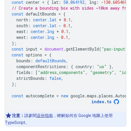
const
center
=
{
lat
:
50.064192
,
lng
:
-
130.605469
// Create a bounding box with sides ~10km away fro
const
defaultBounds
=
{
north
:
center.lat
+
0.1
,
south
:
center.lat
-
0.1
,
east
:
center.lng
+
0.1
,
west
:
center.lng
-
0.1
,
};
const
input
=
document
.
getElementById
(
"pac-input"
)
const
options
=
{
bounds
:
defaultBounds
,
componentRestrictions
:
{
country
:
"us"
},
fields
:
[
"address_components"
,
"geometry"
,
"ico
strictBounds
:
false
,
};
const
autocomplete
=
new
google
.
maps
.
places
.
Autoco
index
.
ts
注意：
請參閱
這份指南
，瞭解如何在 Google 地圖上使用
TypeScript。