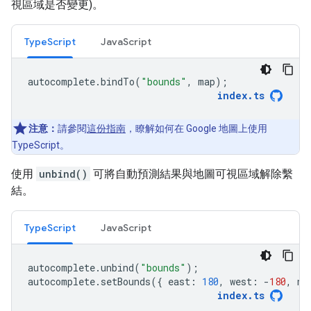
視區域是否變更)。
TypeScript
JavaScript
autocomplete
.
bindTo
(
"bounds"
,
map
);
index
.
ts
注意：
請參閱
這份指南
，瞭解如何在 Google 地圖上使用
TypeScript。
使用
unbind()
可將自動預測結果與地圖可視區域解除繫
結。
TypeScript
JavaScript
autocomplete
.
unbind
(
"bounds"
);
autocomplete
.
setBounds
({
east
:
180
,
west
:
-
180
,
no
index
.
ts