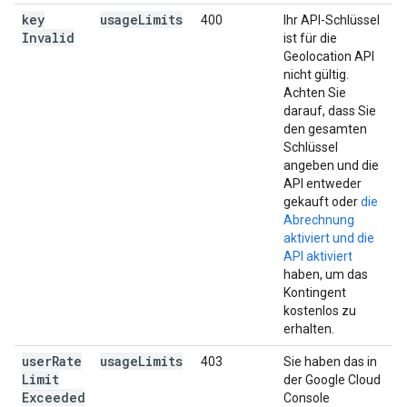
key
usage
Limits
400
Ihr API-Schlüssel
Invalid
ist für die
Geolocation API
nicht gültig.
Achten Sie
darauf, dass Sie
den gesamten
Schlüssel
angeben und die
API entweder
gekauft oder
die
Abrechnung
aktiviert und die
API aktiviert
haben, um das
Kontingent
kostenlos zu
erhalten.
user
Rate
usage
Limits
403
Sie haben das in
Limit
der Google Cloud
Exceeded
Console