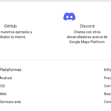
GitHub
Discord
 nuestros ejemplos y
Chatea con otros
ébalos tú mismo.
desarrolladores acerca de
Google Maps Platform.
Plataformas
Inf
Android
Prec
iOS
Com
Web
Asis
Servicios web
Cond