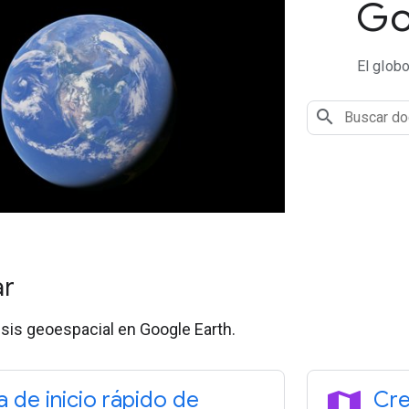
Go
El glob
ar
lisis geoespacial en Google Earth.
map
a de inicio rápido de
Cre