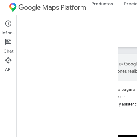
Productos
Preci
Maps Platform
Google Earth
Información
Guías
Recursos
Versión experimental
Chat
API
traducciones real
Página principal
Ejecutar Google Earth
En esta página
Comenzar
Comience a usar Google Earth
Ayuda y asistenc
Guía de inicio rápido
Cómo navegar por el globo terráqueo
Cómo ajustar la configuración del
mapa base
Cómo utilizar las combinaciones de