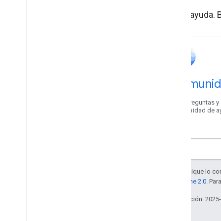
Soluciona problemas relacionados con
Obtén ayuda. B
las capas de datos
Genera diseños
Genera diseños
Comprender Google Earth y enviar
Comuni
comentarios
Enviar comentarios
Haz preguntas y 
Descubre cómo se etiquetan los
Comunidad de ay
bordes
Cómo cambiar el idioma
Accesibilidad
Salvo que se indique lo con
la
licencia Apache 2.0
. Par
Última actualización: 2025