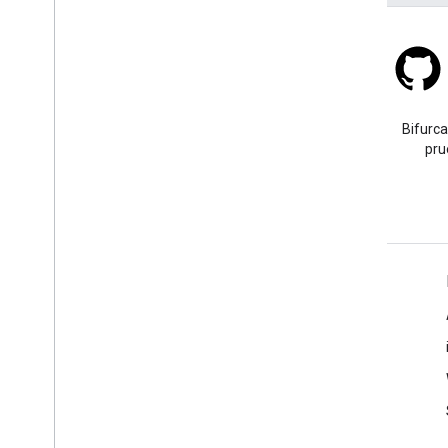
Stack Overflow
Haz una pregunta con la
Bifurca
etiqueta google-maps.
pru
Más información
Preguntas frecuentes
Selector de API
Prácticas recomendadas sobre la seguridad de las APIs
Cómo optimizar el uso del servicio web