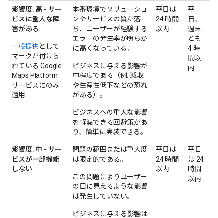
影響度: 高 - サー
本番環境でソリューショ
平日は
平
ビスに重大な障
ンやサービスの質が落
24 時間
日、
害がある
ち、ユーザーが経験する
以内
週末
エラーの発生率が明らか
とも
一般提供
として
に高くなっている。
4 時
マークが付けら
間以
れている Google
ビジネスに与える影響が
内
Maps Platform
中程度である（例: 減収
サービスにのみ
や生産性低下などの恐れ
適用
がある）。
ビジネスへの重大な影響
を軽減できる回避策があ
り、簡単に実装できる。
影響度: 中 - サー
問題の範囲または重大度
平日は
平日
ビスが一部機能
は限定的である。
24 時間
は 24
しない
以内
時間
この問題によりユーザー
以内
の目に見えるような影響
は発生していない。
ビジネスに与える影響は