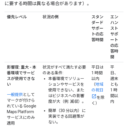
に要する時間は異なる場合があります）。
優先レベル
状況の例
スタン
エン
ダード
ハン
サポー
スト
トの応
サポ
答時間
ート
の応
答時
間
影響度: 重大 - 本
状況がすべて満たす必要
平日は
平
番環境でサービ
のある条件:
1 時間
日、
スが使用できな
本番環境でソリュー
以内
週末
い
ションやサービスを
（
地域
とも
使用できない、また
の祝日
1 時
一般提供
として
はビジネスへの影響
間以
を除
マークが付けら
度が大（例: 減収）。
内
く）
れている Google
簡単（30 分以内）に
Maps Platform
実装できる回避策が
サービスにのみ
ない。
適用