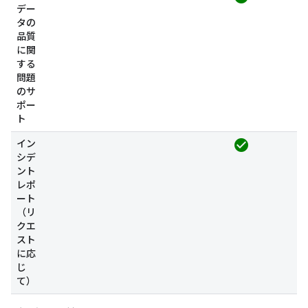
デー
タの
品質
に関
する
問題
のサ
ポー
ト
check_circle
イン
シデ
ント
レポ
ート
（リ
クエ
スト
に応
じ
て）