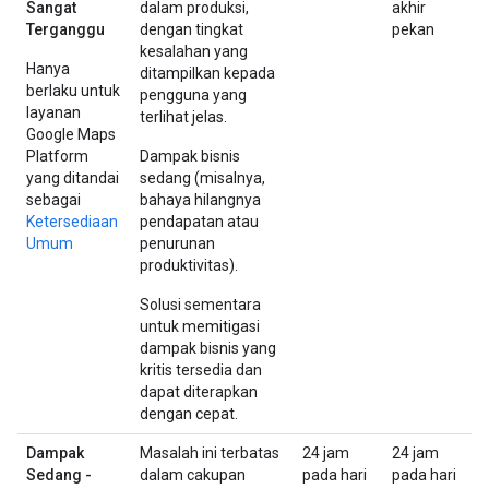
Sangat
dalam produksi,
akhir
Terganggu
dengan tingkat
pekan
kesalahan yang
Hanya
ditampilkan kepada
berlaku untuk
pengguna yang
layanan
terlihat jelas.
Google Maps
Platform
Dampak bisnis
yang ditandai
sedang (misalnya,
sebagai
bahaya hilangnya
Ketersediaan
pendapatan atau
Umum
penurunan
produktivitas).
Solusi sementara
untuk memitigasi
dampak bisnis yang
kritis tersedia dan
dapat diterapkan
dengan cepat.
Dampak
Masalah ini terbatas
24 jam
24 jam
Sedang -
dalam cakupan
pada hari
pada hari