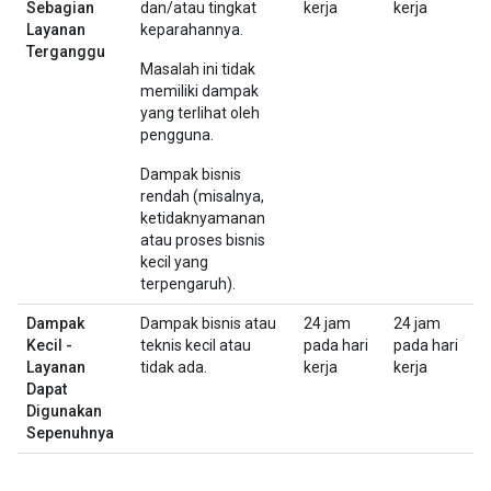
Sebagian
dan/atau tingkat
kerja
kerja
Layanan
keparahannya.
Terganggu
Masalah ini tidak
memiliki dampak
yang terlihat oleh
pengguna.
Dampak bisnis
rendah (misalnya,
ketidaknyamanan
atau proses bisnis
kecil yang
terpengaruh).
Dampak
Dampak bisnis atau
24 jam
24 jam
Kecil -
teknis kecil atau
pada hari
pada hari
Layanan
tidak ada.
kerja
kerja
Dapat
Digunakan
Sepenuhnya