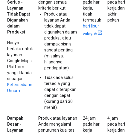
Serius -
dengan semua
pada hari
pada hari
Layanan
kriteria berikut:
kerja,
kerja dan
Tidak Dapat
Produk atau
tidak
akhir
Digunakan
layanan Anda
termasuk
pekan
dalam
tidak dapat
hari libur
Produksi
digunakan dalam
wilayah
produksi, atau
Hanya
dampak bisnis
berlaku untuk
sangat penting
layanan
(misalnya,
Google Maps
hilangnya
Platform
pendapatan).
yang ditandai
Tidak ada solusi
sebagai
tersedia yang
Ketersediaan
dapat diterapkan
Umum
dengan cepat
(kurang dari 30
menit).
Dampak
Produk atau layanan
24 jam
4 jam
Besar -
Anda mengalami
pada hari
pada hari
Layanan
penurunan kualitas
kerja
kerja dan