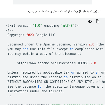
در زیر نمونه‌ای از یک مانیفست کامل را مشاهده می‌کنید:
<
?
xml
version
=
"1.0"
encoding
=
"utf-8"
?
>

<
!--
Copyright
2020
Google
LLC
Licensed
under
the
Apache
License
,
Version
2.0
(
the
you
may
not
use
this
file
except
in
compliance
with
You
may
obtain
a
copy
of
the
License
at
http
:
//
www
.
apache
.
org
/
licenses
/
LICENSE
-
2.0
Unless
required
by
applicable
law
or
agreed
to
in
wr
distributed
under
the
License
is
distributed
on
an
WITHOUT
WARRANTIES
OR
CONDITIONS
OF
ANY
KIND
,
eith
See
the
License
for
the
specific
language
governing
limitations
under
the
License
.
--
>
