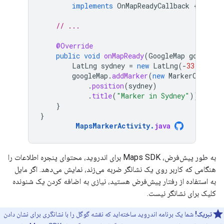
implements
OnMapReadyCallback
{
// ...
@Override
public
void
onMapReady
(
GoogleMap
googleMa
LatLng
sydney
=
new
LatLng
(
-
33.852
,
1
googleMap
.
addMarker
(
new
MarkerOptions
.
position
(
sydney
)
.
title
(
"Marker in Sydney"
));
}
}
MapsMarkerActivity
.
java
به طور پیش‌فرض، Maps SDK برای اندروید، محتوای پنجره اطلاعات را
هنگامی که کاربر روی یک نشانگر ضربه می‌زند، نمایش می‌دهد. اگر مایل
به استفاده از رفتار پیش‌فرض هستید، نیازی به اضافه کردن یک شنونده
کلیک برای نشانگر نیست.
تبریک!
شما یک برنامه اندروید ساخته‌اید که نقشه گوگل را با نشانگری برای نشان دادن