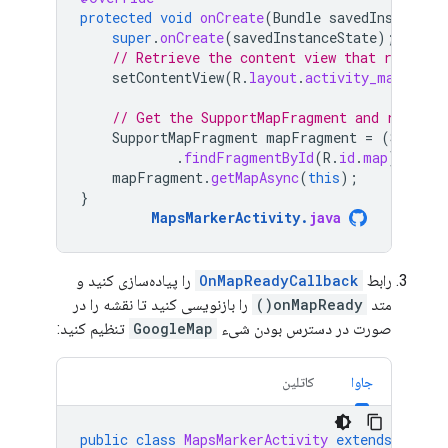
protected
void
onCreate
(
Bundle
savedInstanceS
super
.
onCreate
(
savedInstanceState
);
// Retrieve the content view that renders
setContentView
(
R
.
layout
.
activity_maps
);
// Get the SupportMapFragment and request
SupportMapFragment
mapFragment
=
(
Support
.
findFragmentById
(
R
.
id
.
map
);
mapFragment
.
getMapAsync
(
this
);
}
MapsMarkerActivity
.
java
رابط
OnMapReadyCallback
را پیاده‌سازی کنید و
متد
onMapReady()
را بازنویسی کنید تا نقشه را در
صورت در دسترس بودن شیء
GoogleMap
تنظیم کنید:
جاوا
کاتلین
public
class
MapsMarkerActivity
extends
AppCo