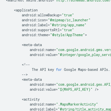
<
manifest
xmlns
:
android
=
"http://schemas.android.com/
<
application
android
:
allowBackup
=
"true"
android
:
icon
=
"@mipmap/ic_launcher"
android
:
label
=
"@string/app_name"
android
:
supportsRtl
=
"true"
android
:
theme
=
"@style/AppTheme"
>

<
meta
-
data
android
:
name
=
"com.google.android.gms.ver
android
:
value
=
"@integer/google_play_serv
<
!--
The
API
key
for
Google
Maps
-
based
APIs
.
--
<
meta
-
data
android
:
name
=
"com.google.android.geo.API
android
:
value
=
"${MAPS_API_KEY}"
/
>

<
activity
android
:
name
=
".MapsMarkerActivity"
android
:
label
=
"@string/title_activity_ma