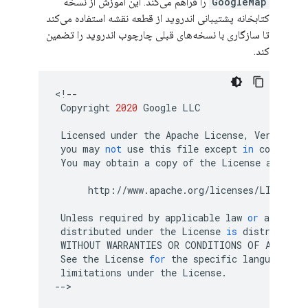
GoogleMap
را فراهم می‌کند. این آموزش از نسخه
کتابخانه پشتیبانی اندروید از قطعه نقشه استفاده می‌کند
تا سازگاری با نسخه‌های قبلی چارچوب اندروید را تضمین
کند.
<
!--
Copyright
2020
Google
LLC
Licensed
under
the
Apache
License
,
Version
2
you
may
not
use
this
file
except
in
complian
You
may
obtain
a
copy
of
the
License
at
http
:
//
www
.
apache
.
org
/
licenses
/
LICENSE
-
Unless
required
by
applicable
law
or
agreed
t
distributed
under
the
License
is
distributed
WITHOUT
WARRANTIES
OR
CONDITIONS
OF
ANY
KIN
See
the
License
for
the
specific
language
go
limitations
under
the
License
.
--
>
