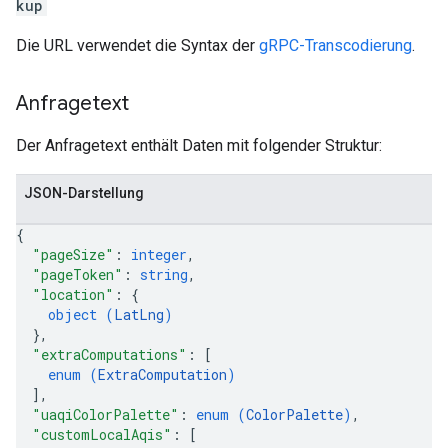
kup
Die URL verwendet die Syntax der
gRPC-Transcodierung
.
Anfragetext
Der Anfragetext enthält Daten mit folgender Struktur:
JSON-Darstellung
{
"pageSize"
: 
integer
,
"pageToken"
: 
string
,
"location"
: 
{
object (
LatLng
)
}
,
"extraComputations"
: 
[
enum (
ExtraComputation
)
]
,
"uaqiColorPalette"
: 
enum (
ColorPalette
)
,
"customLocalAqis"
: 
[