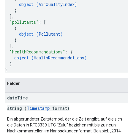
object (
AirQualityIndex
)
}
]
,
"pollutants"
: 
[
{
object (
Pollutant
)
}
]
,
"healthRecommendations"
: 
{
object (
HealthRecommendations
)
}
}
Felder
date
Time
string (
Timestamp
format)
Ein abgerundeter Zeitstempel, der die Zeit angibt, auf die sich
die Daten in RFC3339 UTC "Zulu" beziehen mit bis zu neun
Nachkommastellen im Nanosekundenformat. Beispiel: „2014-