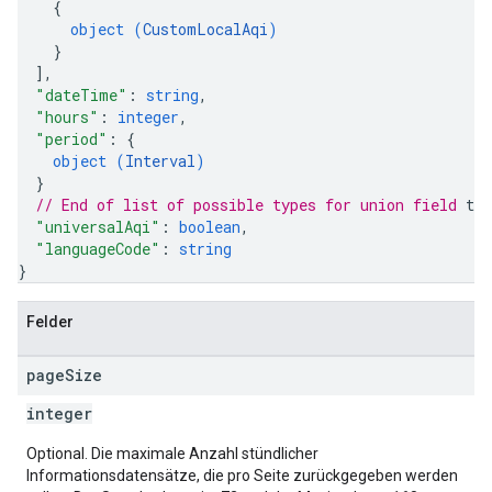
{
object (
CustomLocalAqi
)
}
]
,
"dateTime"
: 
string
,
"hours"
: 
integer
,
"period"
: 
{
object (
Interval
)
}
// End of list of possible types for union field 
ti
"universalAqi"
: 
boolean
,
"languageCode"
: 
string
}
Felder
page
Size
integer
Optional. Die maximale Anzahl stündlicher
Informationsdatensätze, die pro Seite zurückgegeben werden