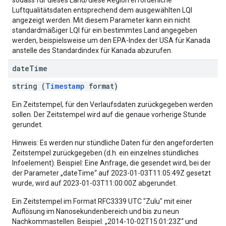
sodass für dieses Land/diese Region erforderliche
Luftqualitätsdaten entsprechend dem ausgewählten LQI
angezeigt werden. Mit diesem Parameter kann ein nicht
standardmäßiger LQI für ein bestimmtes Land angegeben
werden, beispielsweise um den EPA-Index der USA für Kanada
anstelle des Standardindex für Kanada abzurufen.
date
Time
string (
Timestamp
format)
Ein Zeitstempel, für den Verlaufsdaten zurückgegeben werden
sollen. Der Zeitstempel wird auf die genaue vorherige Stunde
gerundet.
Hinweis: Es werden nur stündliche Daten für den angeforderten
Zeitstempel zurückgegeben (d.h. ein einzelnes stündliches
Infoelement). Beispiel: Eine Anfrage, die gesendet wird, bei der
der Parameter „dateTime“ auf 2023-01-03T11:05:49Z gesetzt
wurde, wird auf 2023-01-03T11:00:00Z abgerundet.
Ein Zeitstempel im Format RFC3339 UTC "Zulu" mit einer
Auflösung im Nanosekundenbereich und bis zu neun
Nachkommastellen. Beispiel: „2014-10-02T15:01:23Z“ und