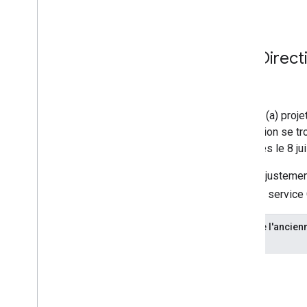
Google.
Ajustements de l'API Direct
clients de l'EEE
Ces ajustements s'appliquent aux (a) projet
compte dont l'adresse de facturation se tro
plus dans l'
état "Non modifié"
après le 8 jui
Le tableau suivant récapitule les ajusteme
service dans l'EEE
, pour chaque servic
Ajustements des fonctionnalités de l'ancien
API Directions
Aucun