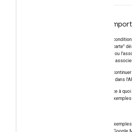
Exemples de "Avec n'importe
Les modifications apportées aux conditions
n'importe quelle carte". "Avec une carte" 
carte, y compris une carte Google, ou l'a
la carte spécifique à laquelle vous associ
Pour plus de clarté, vous pouvez continuer
(par exemple,
googleMapsLinks
dans l'A
Les exemples suivants illustrent ce à quoi
conditions de votre Contrat. Les exemples 
Les cercles bleus des exemples
provenant des services Google 