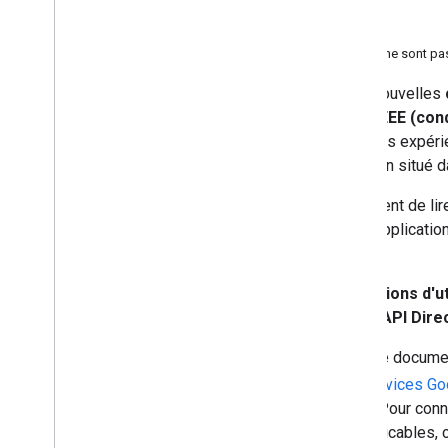
Kit UI Places
Sécurité routière
Que faire si j'ai d'autres questions qui ne sont 
À compter du
8 juillet 2025
, les nouvelles
Maps Platform spécifiques à l'EEE (cond
vous créez des applications et des expérien
associé à un compte de facturation situé d
Nous vous recommandons vivement de lire
peuvent avoir un impact sur vos applicatio
Maps Platform.
Ce document décrit les
modifications d'u
Maps Platform
pour l'
ancienne API Dire
Les informations décrites dans ce documen
régissant votre utilisation des services 
peuvent changer au fil du temps. Pour conna
contraignantes qui vous sont applicables,