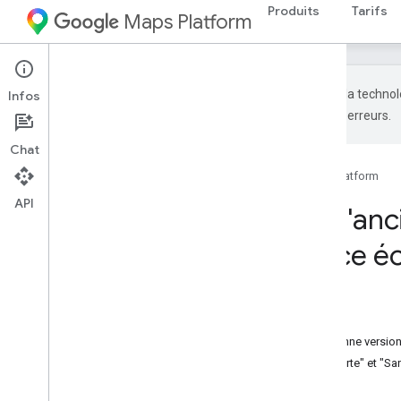
Produits
Tarifs
Maps Platform
Google utilise la techno
Infos
générées par IA peuvent contenir des erreurs.
Chat
Accueil
Produits
Google Maps Platform
API
Ajustements de l'anc
clients de l'Espace
Sur cette page
Ajustements de l'API Directions (ancienne version)
Exemples de "Avec n'importe quelle carte" et "Sa
Autres intégrations