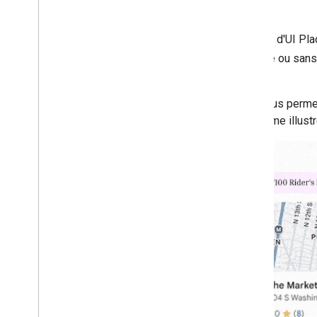
Kit UI Places
Google Maps Platform inclut le kit d'UI Pla
Places avec n'importe quelle carte ou sans 
d'UI Places.
Par exemple, le kit d'UI Places vous permet 
recherche à côté d'une carte, comme illustr