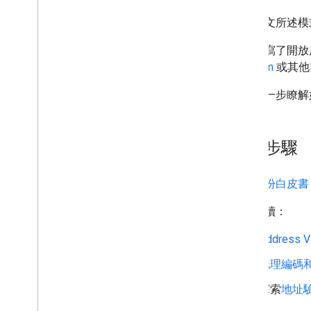
套用本文所述模式後，您
我們編寫了開放
Platform
或其他
如要進一步瞭解
後續步驟
下載
這份白皮
建議閱讀：
Address 
地理編碼
探索
地址