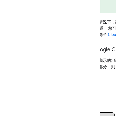
在這種情況下，建
碼。 不過，您
可以上傳至
Clou
以 Google 
上一節顯示的部
道的一部分，則可善