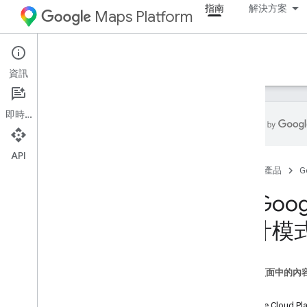
指南
解決方案
Maps Platform
Architecture Center
資訊
即時通訊
API
總覽
首頁
產品
G
Commerce
在 Goo
設計模
地址驗證與品質
地址驗證解決方案指南
大量地址驗證指南
這個頁面中的內
高用量地址驗證程式庫
目標
大量地址驗證設計模式
Google Cloud 
在 Google 試算表驗證地址