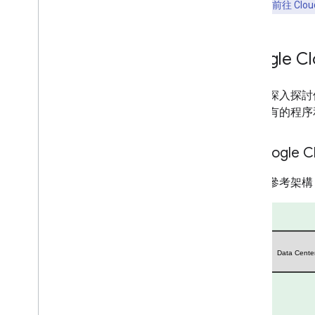
立即試用：
前往 Cl
Google C
本節將深入探
以與現有的程序
在 Google
下圖為參考架構，說