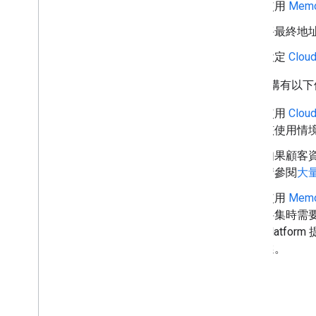
使用
Memo
將最終地
設定
Cloud
這個架構有以下
使用
Cloud
該使用情
如果顧客
請參閱
大
使用
Memo
料集時需要用到
Platfo
選。
結論