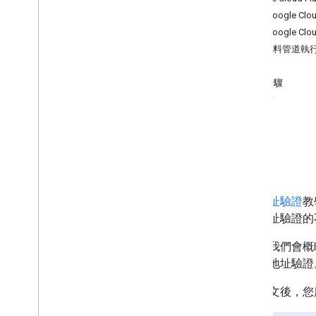
在 Google C
地址驗證 A
/
B 測試
以 Google C
地址驗證與地理編碼
從資料管道執
結論
定位器
後續步驟
貢獻者
視覺化
路線規劃和導航
目標
Analytics
大量地址驗證
教
環境
大量地址驗證的
3D Solutions
首先，我們會概略說明如何
行大量地址驗證
AI
讀完本文後，您應