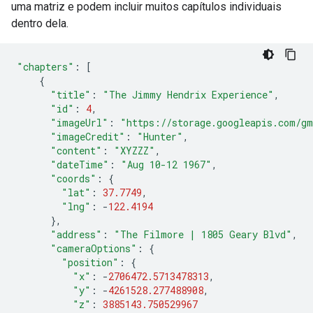
uma matriz e podem incluir muitos capítulos individuais
dentro dela.
"chapters"
:
[
{
"title"
:
"The Jimmy Hendrix Experience"
,
"id"
:
4
,
"imageUrl"
:
"https://storage.googleapis.com/gm
"imageCredit"
:
"Hunter"
,
"content"
:
"XYZZZ"
,
"dateTime"
:
"Aug 10-12 1967"
,
"coords"
:
{
"lat"
:
37.7749
,
"lng"
:
-
122.4194
},
"address"
:
"The Filmore | 1805 Geary Blvd"
,
"cameraOptions"
:
{
"position"
:
{
"x"
:
-
2706472.5713478313
,
"y"
:
-
4261528.277488908
,
"z"
:
3885143.750529967