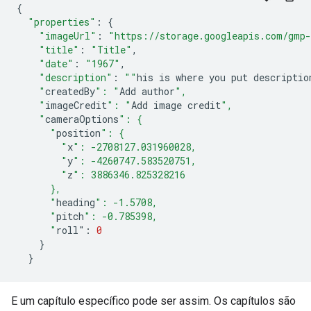
{
"properties"
:
{
"imageUrl"
:
"https://storage.googleapis.com/gmp-
"title"
:
"Title"
,
"date"
:
"1967"
,
"description"
:
""
his
is
where
you
put
descriptio
    "
createdBy
": "
Add
author
",
    "
imageCredit
": "
Add
image
credit
",
    "
cameraOptions
": {
      "
position
": {
        "
x
": -2708127.031960028,
        "
y
": -4260747.583520751,
        "
z
": 3886346.825328216
      },
      "
heading
": -1.5708,
      "
pitch
": -0.785398,
      "
roll
"
:
0
}
}
E um capítulo específico pode ser assim. Os capítulos são