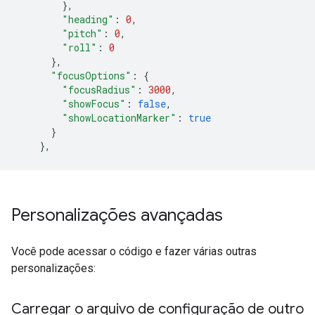
},
"heading"
:
0
,
"pitch"
:
0
,
"roll"
:
0
},
"focusOptions"
:
{
"focusRadius"
:
3000
,
"showFocus"
:
false
,
"showLocationMarker"
:
true
}
},
Personalizações avançadas
Você pode acessar o código e fazer várias outras
personalizações:
Carregar o arquivo de configuração de outro