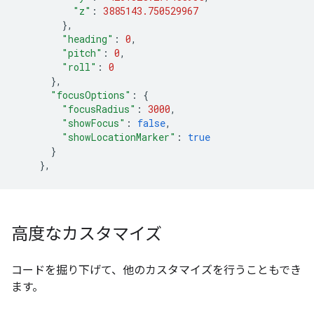
"z"
:
3885143.750529967
},
"heading"
:
0
,
"pitch"
:
0
,
"roll"
:
0
},
"focusOptions"
:
{
"focusRadius"
:
3000
,
"showFocus"
:
false
,
"showLocationMarker"
:
true
}
},
高度なカスタマイズ
コードを掘り下げて、他のカスタマイズを行うこともでき
ます。