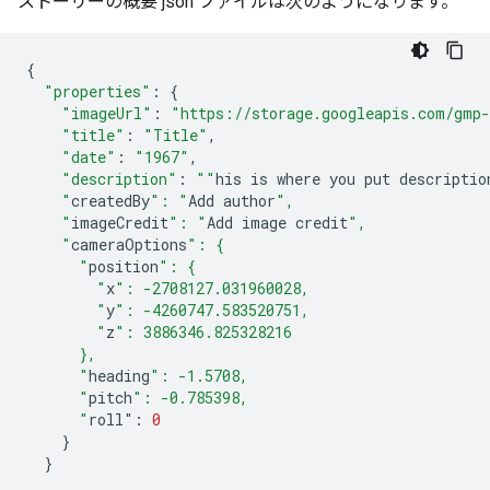
ストーリーの概要 json ファイルは次のようになります。
{
"properties"
:
{
"imageUrl"
:
"https://storage.googleapis.com/gmp-
"title"
:
"Title"
,
"date"
:
"1967"
,
"description"
:
""
his
is
where
you
put
descriptio
    "
createdBy
": "
Add
author
",
    "
imageCredit
": "
Add
image
credit
",
    "
cameraOptions
": {
      "
position
": {
        "
x
": -2708127.031960028,
        "
y
": -4260747.583520751,
        "
z
": 3886346.825328216
      },
      "
heading
": -1.5708,
      "
pitch
": -0.785398,
      "
roll
"
:
0
}
}