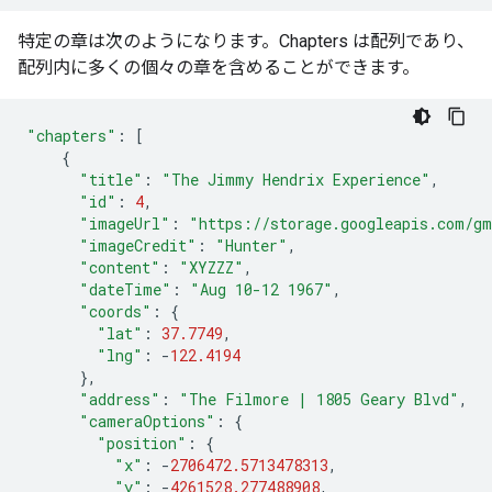
特定の章は次のようになります。Chapters は配列であり、
配列内に多くの個々の章を含めることができます。
"chapters"
:
[
{
"title"
:
"The Jimmy Hendrix Experience"
,
"id"
:
4
,
"imageUrl"
:
"https://storage.googleapis.com/gm
"imageCredit"
:
"Hunter"
,
"content"
:
"XYZZZ"
,
"dateTime"
:
"Aug 10-12 1967"
,
"coords"
:
{
"lat"
:
37.7749
,
"lng"
:
-
122.4194
},
"address"
:
"The Filmore | 1805 Geary Blvd"
,
"cameraOptions"
:
{
"position"
:
{
"x"
:
-
2706472.5713478313
,
"y"
:
-
4261528.277488908
,