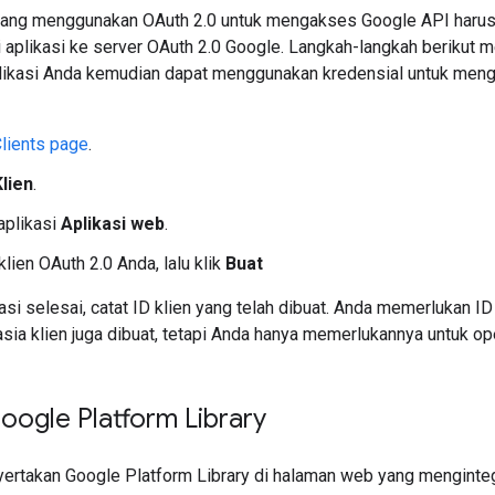
 yang menggunakan OAuth 2.0 untuk mengakses Google API harus 
i aplikasi ke server OAuth 2.0 Google. Langkah-langkah berikut 
plikasi Anda kemudian dapat menggunakan kredensial untuk meng
lients page
.
lien
.
 aplikasi
Aplikasi web
.
lien OAuth 2.0 Anda, lalu klik
Buat
asi selesai, catat ID klien yang telah dibuat. Anda memerlukan I
asia klien juga dibuat, tetapi Anda hanya memerlukannya untuk ope
ogle Platform Library
ertakan Google Platform Library di halaman web yang menginte