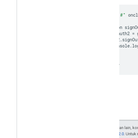
<
a
href
=
"#"
oncl
<
script
function
signO
var
auth2
=
auth2
.
signOu
console
.
lo
});
}
<
/
script
Kecuali dinyatakan lain, k
Lisensi Apache 2.0
. Untuk