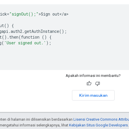
ick
=
"signOut();"
>
Sign
out
<
/
a
>

ut
()
{
gapi
.
auth2
.
getAuthInstance
();
t
()
.
then
(
function
()
{
g
(
'User signed out.'
);
Apakah informasi ini membantu?
Kirim masukan
onten di halaman ini dilisensikan berdasarkan
Lisensi Creative Commons Attribu
 mengetahui informasi selengkapnya, lihat
Kebijakan Situs Google Developers