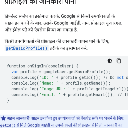
प्रोफ़ाइल की जानकारी पाना
डिफ़ॉल्ट स्कोप का इस्तेमाल करके, Google से किसी उपयोगकर्ता के
साइन इन करने के बाद, उसके Google आईडी, नाम, प्रोफ़ाइल यूआरएल,
और ईमेल पते को ऐक्सेस किया जा सकता है.
किसी उपयोगकर्ता की प्रोफ़ाइल की जानकारी वापस पाने के लिए,
getBasicProfile()
तरीके का इस्तेमाल करें.
function
onSignIn
(
googleUser
)
{
var
profile
=
googleUser
.
getBasicProfile
();
console
.
log
(
'ID: '
+
profile
.
getId
());
//
Do
not
console
.
log
(
'Name: '
+
profile
.
getName
());
console
.
log
(
'Image URL: '
+
profile
.
getImageUrl
()
console
.
log
(
'Email: '
+
profile
.
getEmail
());
//
T
}
अहम जानकारी:
साइन इन किए हुए उपयोगकर्ता को बैकएंड सर्वर पर भेजने के लिए,
getId()
से मिले Google आईडी या उपयोगकर्ता की प्रोफ़ाइल से मिली जानकारी का