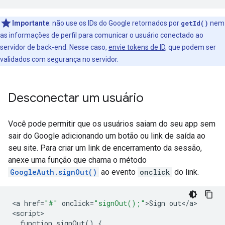
Importante
:
não use os IDs do Google retornados por
getId()
nem
as informações de perfil para comunicar o usuário conectado ao
servidor de back-end. Nesse caso,
envie tokens de ID
, que podem ser
validados com segurança no servidor.
Desconectar um usuário
Você pode permitir que os usuários saiam do seu app sem
sair do Google adicionando um botão ou link de saída ao
seu site. Para criar um link de encerramento da sessão,
anexe uma função que chama o método
GoogleAuth.signOut()
ao evento
onclick
do link.
<
a
href
=
"#"
onclick
=
"signOut();"
>
Sign
out
<
/
a
>

<
script
function
signOut
()
{