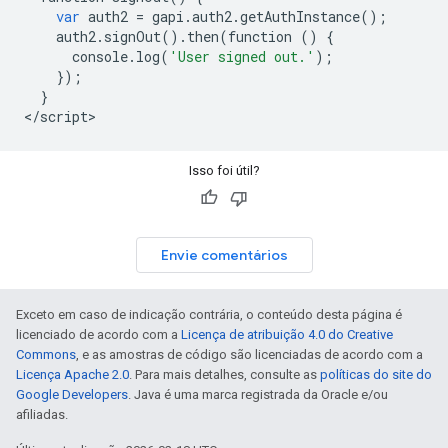
var
auth2
=
gapi
.
auth2
.
getAuthInstance
();
auth2
.
signOut
()
.
then
(
function
()
{
console
.
log
(
'User signed out.'
);
});
}
<
/
script
Isso foi útil?
Envie comentários
Exceto em caso de indicação contrária, o conteúdo desta página é
licenciado de acordo com a
Licença de atribuição 4.0 do Creative
Commons
, e as amostras de código são licenciadas de acordo com a
Licença Apache 2.0
. Para mais detalhes, consulte as
políticas do site do
Google Developers
. Java é uma marca registrada da Oracle e/ou
afiliadas.