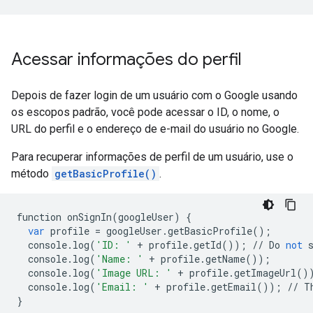
Acessar informações do perfil
Depois de fazer login de um usuário com o Google usando
os escopos padrão, você pode acessar o ID, o nome, o
URL do perfil e o endereço de e-mail do usuário no Google.
Para recuperar informações de perfil de um usuário, use o
método
getBasicProfile()
.
function
onSignIn
(
googleUser
)
{
var
profile
=
googleUser
.
getBasicProfile
();
console
.
log
(
'ID: '
+
profile
.
getId
());
//
Do
not
console
.
log
(
'Name: '
+
profile
.
getName
());
console
.
log
(
'Image URL: '
+
profile
.
getImageUrl
()
console
.
log
(
'Email: '
+
profile
.
getEmail
());
//
T
}