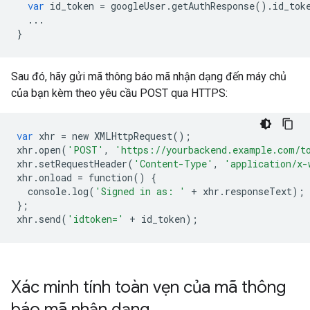
var
id_token
=
googleUser
.
getAuthResponse
()
.
id_tok
...
}
Sau đó, hãy gửi mã thông báo mã nhận dạng đến máy chủ
của bạn kèm theo yêu cầu POST qua HTTPS:
var
xhr
=
new
XMLHttpRequest
();
xhr
.
open
(
'POST'
,
'https://yourbackend.example.com/t
xhr
.
setRequestHeader
(
'Content-Type'
,
'application/x-
xhr
.
onload
=
function
()
{
console
.
log
(
'Signed in as: '
+
xhr
.
responseText
);
};
xhr
.
send
(
'idtoken='
+
id_token
);
Xác minh tính toàn vẹn của mã thông
báo mã nhận dạng