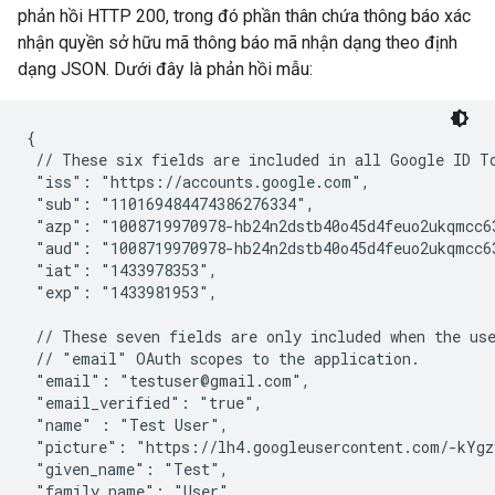
phản hồi HTTP 200, trong đó phần thân chứa thông báo xác
nhận quyền sở hữu mã thông báo mã nhận dạng theo định
dạng JSON. Dưới đây là phản hồi mẫu:
{

 // These six fields are included in all Google ID To
 "iss": "https://accounts.google.com",

 "sub": "110169484474386276334",

 "azp": "1008719970978-hb24n2dstb40o45d4feuo2ukqmcc63
 "aud": "1008719970978-hb24n2dstb40o45d4feuo2ukqmcc63
 "iat": "1433978353",

 "exp": "1433981953",

 // These seven fields are only included when the use
 // "email" OAuth scopes to the application.

 "email": "testuser@gmail.com",

 "email_verified": "true",

 "name" : "Test User",

 "picture": "https://lh4.googleusercontent.com/-kYgz
 "given_name": "Test",

 "family_name": "User",
