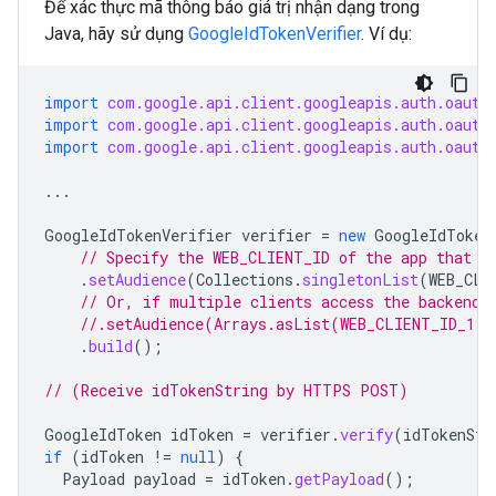
Để xác thực mã thông báo giá trị nhận dạng trong
Java, hãy sử dụng
GoogleIdTokenVerifier
. Ví dụ:
import
com.google.api.client.googleapis.auth.oauth
import
com.google.api.client.googleapis.auth.oauth
import
com.google.api.client.googleapis.auth.oauth
...
GoogleIdTokenVerifier
verifier
=
new
GoogleIdToken
// Specify the WEB_CLIENT_ID of the app that a
.
setAudience
(
Collections
.
singletonList
(
WEB_CLI
// Or, if multiple clients access the backend:
//.setAudience(Arrays.asList(WEB_CLIENT_ID_1, 
.
build
();
// (Receive idTokenString by HTTPS POST)
GoogleIdToken
idToken
=
verifier
.
verify
(
idTokenStr
if
(
idToken
!=
null
)
{
Payload
payload
=
idToken
.
getPayload
();