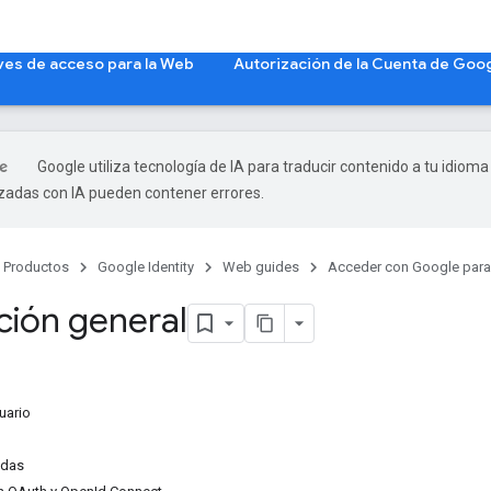
ves de acceso para la Web
Autorización de la Cuenta de Goog
Google utiliza tecnología de IA para traducir contenido a tu idioma
izadas con IA pueden contener errores.
Productos
Google Identity
Web guides
Acceder con Google para
ción general
uario
idas