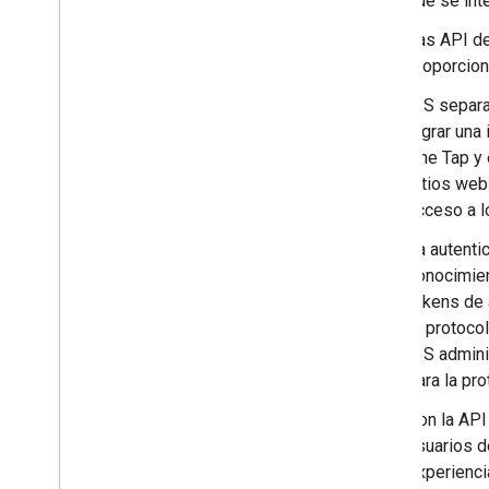
que se int
Las API de
proporcion
GIS separa
lograr una
One Tap y 
sitios web
acceso a l
La autenti
conocimien
tokens de 
el protoco
GIS admini
para la pr
Con la AP
usuarios d
experienci