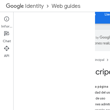
Web guides
Identity
Página principal
Acceder con Google para la Web
Lla
Información
Chat
traducciones real
Descripción general
Cómo integrar Acceder con Google
API
en tu app web
Página principal
Atributos
Descrip
Consideraciones sobre la integración
Lineamientos de desarrollo de la marca
En esta página
Experiencia de Acceder con Google
Privacidad del us
en la Web
Casos de uso
UX del botón Acceder con Google
Funciones admit
UX de la instrucción One Tap