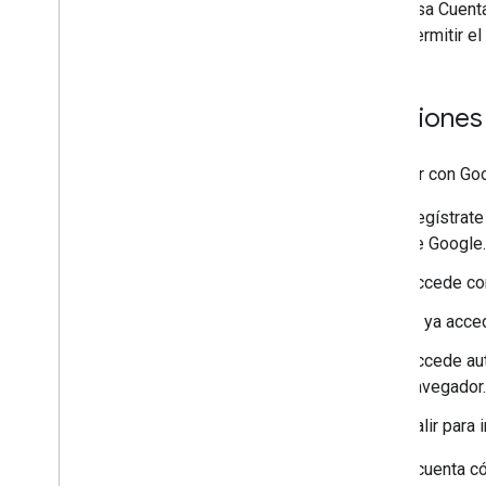
Notas de la versión
Usa Cuenta
Notas de la versión de Acceder con
permitir el
Google
Funciones
Acceder con Goo
Regístrate
de Google.
Accede con
Si ya acce
Accede aut
navegador.
Salir para
Ten en cuenta c