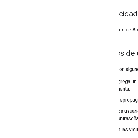
Integra One Tap con un iframe
Privacidad
Cómo mostrar el administrador de
credenciales nativo del navegador
Accede a tu cuenta en dispositivos de
Los datos de Ac
entrada limitada
Referencias de la API de HTML
Casos de 
API de Sign in with Google
Referencias de la API de Java
Script
Estos son alguno
API de Sign in with Google
Agrega un 
API de iframe intermedia
cuenta.
API de Intermediate iframe Support
Prepropag
Recursos de migración
Los usuari
Migra a Fed
CM
contraseña
Cómo migrar desde el Acceso con
Google
En las vis