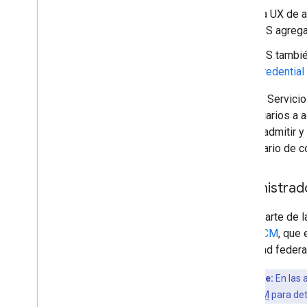
La UX de a
GIS agrega
GIS tambié
Credentia
Con los Servicio
sus usuarios a a
GIS es admitir y
del usuario de c
Administrad
Como parte de la
de FedCM
, que
identidad feder
Punto clave:
En las 
migrar a FedCM
para det