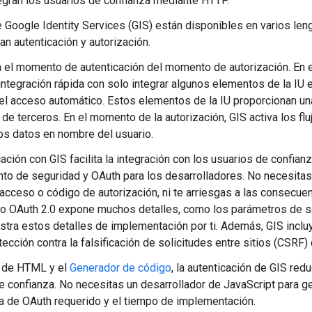
egran los usuarios de confianza mediante HTTP.
 Google Identity Services (GIS) están disponibles en varios len
an autenticación y autorización.
 el momento de autenticación del momento de autorización. En 
 integración rápida con solo integrar algunos elementos de la IU 
el acceso automático. Estos elementos de la IU proporcionan un
 de terceros. En el momento de la autorización, GIS activa los fl
os datos en nombre del usuario.
cación con GIS facilita la integración con los usuarios de confian
to de seguridad y OAuth para los desarrolladores. No necesitas
acceso o código de autorización, ni te arriesgas a las consecuen
lo OAuth 2.0 expone muchos detalles, como los parámetros de s
stra estos detalles de implementación por ti. Además, GIS inc
otección contra la falsificación de solicitudes entre sitios (CSRF
I de HTML y el
Generador de código
, la autenticación de GIS red
e confianza. No necesitas un desarrollador de JavaScript para ge
a de OAuth requerido y el tiempo de implementación.