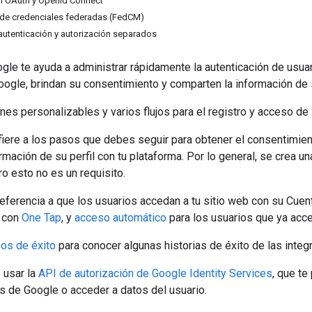
 OAuth y OpenId Connect
 de credenciales federadas (FedCM)
utenticación y autorización separados
le te ayuda a administrar rápidamente la autenticación de usuar
ogle, brindan su consentimiento y comparten la información de s
es personalizables y varios flujos para el registro y acceso de 
efiere a los pasos que debes seguir para obtener el consentimien
ormación de su perfil con tu plataforma. Por lo general, se crea u
o esto no es un requisito.
eferencia a que los usuarios accedan a tu sitio web con su Cuen
 con
One Tap
, y
acceso automático
para los usuarios que ya acc
os de éxito
para conocer algunas historias de éxito de las inte
 usar la
API de autorización de Google Identity Services
, que te
s de Google o acceder a datos del usuario.