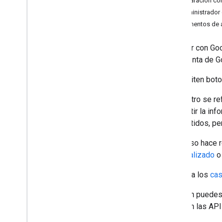
Comparación con
Administrador
Cómo comenzar
Momentos de a
Configuración
Navegadores admitidos
Acceder con Goog
Generador de código HTML
una Cuenta de Go
Codelabs
Se admiten boton
Botón Acceder con Google
Instrucción de One Tap
El registro se r
compartir la inf
Pasos de implementación
compartidos, per
Muestra el botón de Acceder con
Google
El acceso hace r
Mostrar el toque de Google One
personalizado
o
Acceso y cierre de sesión automáticos
Consulta los
cas
Configuración avanzada
También puedes
Verifica el token de ID de Google en el
usar con las API
servidor
Cómo revocar tokens de ID