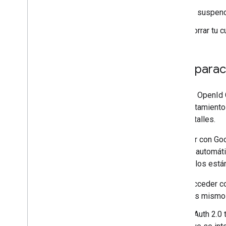
Si suspend
Borrar tu c
Comparaci
OAuth y OpenId 
comportamiento d
más detalles.
Acceder con Goo
acceso automátic
protocolos están
Acceder co
los mismos
OAuth 2.0 