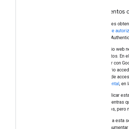
Momentos de
Si quieres obten
la
API de autori
API de Authentic
Si tu sitio web 
momentos. En el 
Acceder con Goog
necesario accede
tokens de acces
incremental
, en
Para aplicar est
web, mientras q
los datos, pero n
Gracias a esta s
puede aumentar 