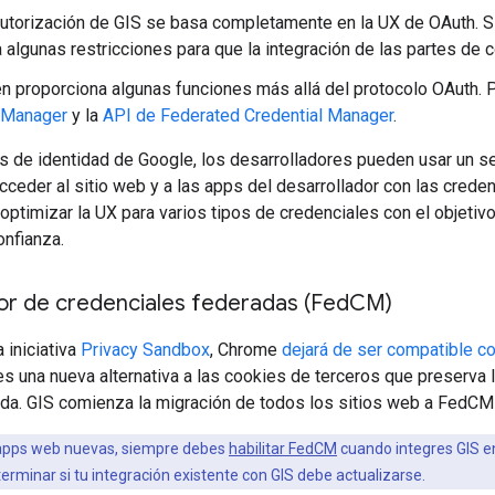
utorización de GIS se basa completamente en la UX de OAuth. Si
 algunas restricciones para que la integración de las partes de c
n proporciona algunas funciones más allá del protocolo OAuth. P
l Manager
y la
API de Federated Credential Manager
.
s de identidad de Google, los desarrolladores pueden usar un se
cceder al sitio web y a las apps del desarrollador con las crede
 optimizar la UX para varios tipos de credenciales con el objetivo 
onfianza.
or de credenciales federadas (Fed
CM)
 iniciativa
Privacy Sandbox
, Chrome
dejará de ser compatible c
 es una nueva alternativa a las cookies de terceros que preserva
ada. GIS comienza la migración de todos los sitios web a FedCM
apps web nuevas, siempre debes
habilitar FedCM
cuando integres GIS en
erminar si tu integración existente con GIS debe actualizarse.