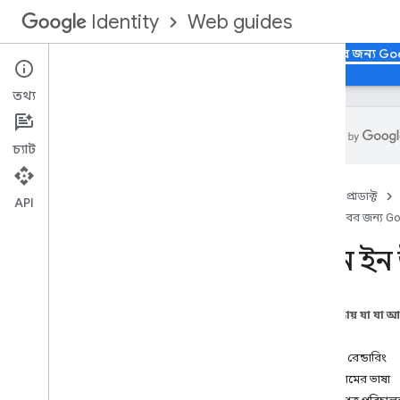
Web guides
Identity
হোম
ওয়েবের জন্য Google দিয়ে সাইন ইন করুন, ওয়েবের জন্য Go
তথ্য
চ্যাট
ওভারভিউ
হোম
প্রোডাক্ট
আপনার ওয়েব অ্যাপে Google-এর সাথে
API
সাইন ইন ইন্টিগ্রেট করা হচ্ছে
ওয়েবের জন্য Go
ফিচার
সাইন ইন 
ইন্টিগ্রেশন বিবেচনা
ব্র্যান্ডিং নির্দেশিকা
এই পৃষ্ঠায় যা যা 
ওয়েবে গুগল এক্সপেরিয়েন্স দিয়ে সাইন ইন
পূর্বশর্ত
করুন
,
ওয়েবে গুগল এক্সপেরিয়েন্স দিয়ে
সাইন ইন করুন
বোতাম রেন্ডারিং
Google বোতাম UX দিয়ে সাইন ইন করুন
বোতামের ভাষা
ওয়ান ট্যাপ প্রম্পট ইউএক্স