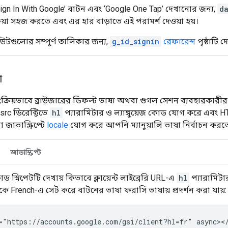
gn In With Google’ বাটন এবং ‘Google One Tap’ দেখানোর জন্য,
d
রিয়া সহজ করতে এবং এর হার বাড়াতে এই পরামর্শ দেওয়া হয়।
বিউটগুলোর সম্পূর্ণ তালিকার জন্য,
g_id_signin
রেফারেন্স
পৃষ্ঠাটি দ
া
ংক্রিয়ভাবে ব্রাউজারের ডিফল্ট ভাষা অথবা গুগল সেশন ব্যবহারকারীর পছন
rc ডিরেক্টিভে
hl
প্যারামিটার ও ল্যাঙ্গুয়েজ কোড যোগ করে এবং 
জাভাস্ক্রিপ্টে
locale
যোগ করে আপনি ম্যানুয়ালি ভাষা নির্বাচন করত
জাভাস্ক্রিপ্ট
ড স্নিপেটটি দেখায় কিভাবে ক্লায়েন্ট লাইব্রেরি URL-এ
hl
প্যারামিট
িকে French-এ সেট করে বাটনের ভাষা ফরাসি ভাষায় প্রদর্শন করা যায়:
="https://accounts.google.com/gsi/client?hl=fr" async></