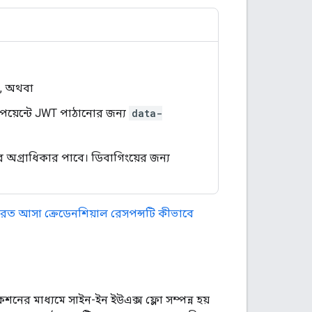
, অথবা
য়েন্টে JWT পাঠানোর জন্য
data-
অগ্রাধিকার পাবে। ডিবাগিংয়ের জন্য
েরত আসা ক্রেডেনশিয়াল রেসপন্সটি কীভাবে
শনের মাধ্যমে সাইন-ইন ইউএক্স ফ্লো সম্পন্ন হয়