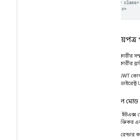
<div class=
পরিচয়পত্র
ব্যবহারকারীর সম
ব্যবহারকারীর ব্
আপনি JWT কোথায
নাকি রিডাইরেক্ট
পপআপ মোড
popup
ইউএক্স ম
কম বিরক্তিকর এ
বাটনটি রেন্ডার ক