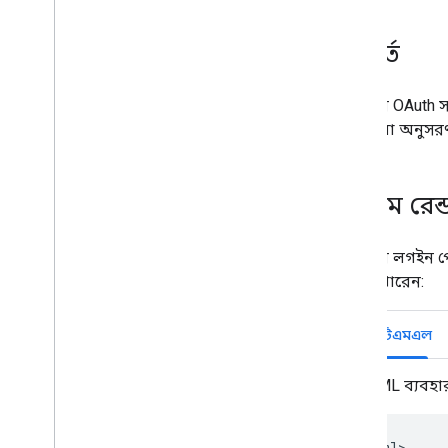
যাচাই করুন
আইডি টোকেন প্রত্যাহার করুন
,
আইডি
টোকেন প্রত্যাহার করুন
পূর্বশর্ত
একটি আইফ্রেম ব্যবহার করে ওয়ান ট্যাপ
ইন্টিগ্রেট করুন
আপনার OAuth সম্ম
ব্রাউজারের নেটিভ ক্রেডেনশিয়াল ম্যানেজার
প্রদর্শন করুন
,
ব্রাউজারের নেটিভ শংসাপত্র
ধাপগুলো অনুসর
ম্যানেজার প্রদর্শন করুন
সীমিত ইনপুট ডিভাইসে সাইন-ইন করুন
,
সীমিত ইনপুট ডিভাইসে সাইন-ইন করুন
বোতাম রেন্
HTML API রেফারেন্স
Google API দিয়ে সাইন ইন করুন
আপনার লগইন পেজে
করতে পারেন:
জাভাস্ক্রিপ্ট এপিআই রেফারেন্স
Google API দিয়ে সাইন ইন করুন
এইচটিএমএল
মধ্যবর্তী iframe API
মধ্যবর্তী iframe সমর্থন API
HTML ব্যবহার
মাইগ্রেশন সম্পদ
Fed
CM-এ স্থানান্তর করুন
<html>
