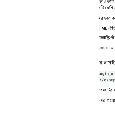
এবং গুগল একটি
জন্য একটি বেশি হ
বাটনটি রেন্ডার ক
HTML
ঐচ্
জাভাস্ক্রিপ্ট
আপনি কোনো মান প
আপনার লগইন
data-login_u
https://exam
ডেভেলপমেন্টের 
Google-এর প্রয়
দেখুন।