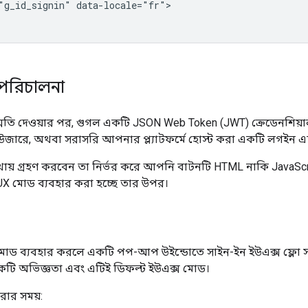
"g_id_signin" data-locale="fr">

 পরিচালনা
্মতি দেওয়ার পর, গুগল একটি JSON Web Token (JWT) ক্রেডেনশিয়
রাউজারে, অথবা সরাসরি আপনার প্ল্যাটফর্মে হোস্ট করা একটি লগইন এন্
় গ্রহণ করবেন তা নির্ভর করে আপনি বাটনটি HTML নাকি JavaScr
 UX মোড ব্যবহার করা হচ্ছে তার উপর।
োড ব্যবহার করলে একটি পপ-আপ উইন্ডোতে সাইন-ইন ইউএক্স ফ্লো সম্
কটি অভিজ্ঞতা এবং এটিই ডিফল্ট ইউএক্স মোড।
রার সময়: