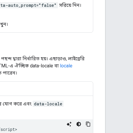
ata-auto_prompt="false"
সরিয়ে দিন।
েখুন।
্দ দ্বারা নির্ধারিত হয়। এছাড়াও, লাইব্রেরি
HTML-এ ঐচ্ছিক data-locale বা
locale
ে পারেন।
ার যোগ করে এবং
data-locale
script>
