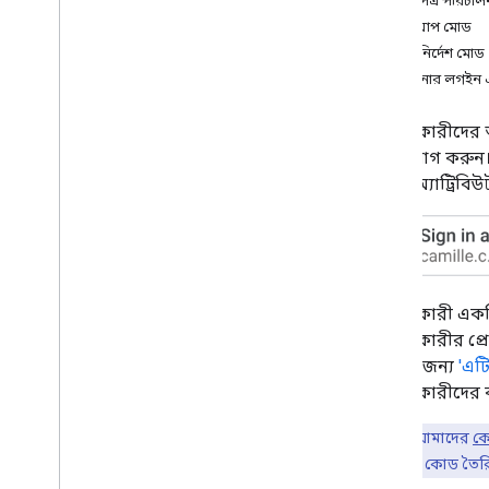
পরিচয়পত্র পরিচাল
পপআপ মোড
শুরু হচ্ছে
পুনঃনির্দেশ মোড
সেটআপ
আপনার লগইন এ
সমর্থিত ব্রাউজার
এইচটিএমএল কোড জেনারেটর
ব্যবহারকারীদের
বাটন যোগ করুন।
কোডল্যাব
করতে অ্যাট্রিবিউ
Google বোতাম দিয়ে সাইন ইন করুন
এক ট্যাপ প্রম্পট
,
ওয়ান ট্যাপ প্রম্পট
,
ওয়ান
ট্যাপ প্রম্পট
,
ওয়ান ট্যাপ প্রম্পট
বাস্তবায়ন পদক্ষেপ
ব্যবহারকারী একট
Google এর সাথে সাইন ইন বোতামটি
ব্যবহারকারীর প্
প্রদর্শন করুন
ধারণার জন্য
'এট
Google One ট্যাপ প্রদর্শন করুন
ব্যবহারকারীদের ক
স্বয়ংক্রিয় সাইন-ইন এবং সাইন-আউট
মূল বিষয়:
আমাদের
ক
উন্নত কনফিগারেশন
জন্য প্রয়োজনীয় কোড তৈর
আপনার সার্ভার সাইডে গুগল আইডি টোকেন