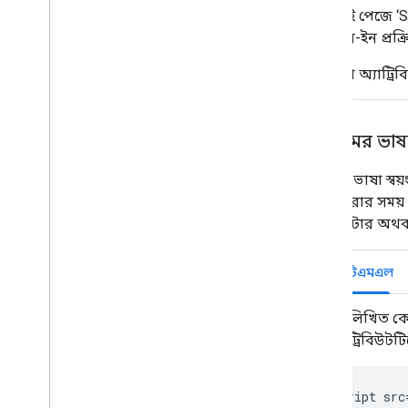
একই পেজে ‘Si
সাইন-ইন প্রক্
ডেটা অ্যাট্রি
বোতামের ভাষ
বাটনের ভাষা স্বয়
লোড করার সময় s
প্যারামিটার অথবা 
এইচটিএমএল
নিম্নলিখিত কো
অ্যাট্রিবিউটট
<script src