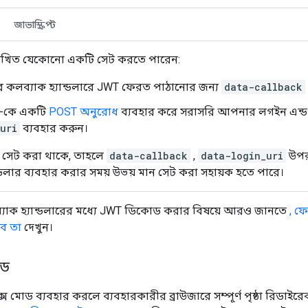
জাভাস্ক্রিপ্ট
িখিত যেকোনো একটি সেট করতে পারেন:
কলব্যাক হ্যান্ডলারে JWT ফেরত পাঠানোর জন্য
data-callback
e-কে একটি
POST অনুরোধ
ব্যবহার করে সরাসরি আপনার লগইন এন্ডপ
uri
ব্যবহার করুন।
ন সেট করা থাকে, তাহলে
data-callback
,
data-login_uri
উপর 
ন্ডলার ব্যবহার করার সময় উভয় মান সেট করা সহায়ক হতে পারে।
াক হ্যান্ডলারের মধ্যে JWT ডিকোড করার বিষয়ে আরও জানতে
, ফ
বে তা
দেখুন।
োড
স মোড ব্যবহার করলে ব্যবহারকারীর ব্রাউজারে সম্পূর্ণ পৃষ্ঠা রিডাইরেক