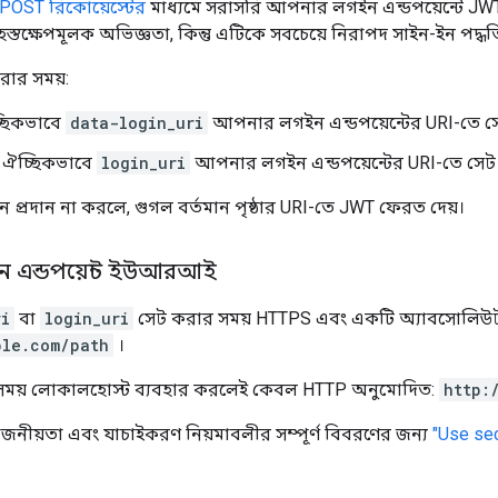
POST রিকোয়েস্টের
মাধ্যমে সরাসরি আপনার লগইন এন্ডপয়েন্টে JW
স্তক্ষেপমূলক অভিজ্ঞতা, কিন্তু এটিকে সবচেয়ে নিরাপদ সাইন-ইন পদ্ধ
রার সময়:
ছিকভাবে
data-login_uri
আপনার লগইন এন্ডপয়েন্টের URI-তে স
ঐচ্ছিকভাবে
login_uri
আপনার লগইন এন্ডপয়েন্টের URI-তে সেট
্রদান না করলে, গুগল বর্তমান পৃষ্ঠার URI-তে JWT ফেরত দেয়।
 এন্ডপয়েন্ট ইউআরআই
ri
বা
login_uri
সেট করার সময় HTTPS এবং একটি অ্যাবসোলিউট U
ple.com/path
।
সময় লোকালহোস্ট ব্যবহার করলেই কেবল HTTP অনুমোদিত:
http:
োজনীয়তা এবং যাচাইকরণ নিয়মাবলীর সম্পূর্ণ বিবরণের জন্য
"Use sec