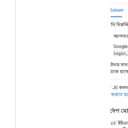
এইচটিএমএল
আপনি নিম্নল
আপনার 
Googl
login_
যদি উভয় মা
কলব্যাক হ্যা
আপনার JS কলব্য
হ্যান্ডেল করতে হ
পুনঃনির্দেশ ম
redirect
ইউএক্