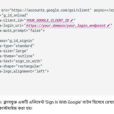
 src="https://accounts.google.com/gsi/client" async></sc
="g_id_onload"

a-client_id="
YOUR_GOOGLE_CLIENT_ID
"

a-login_uri="
https://your.domain/your_login_endpoint
"

a-auto_prompt="false">

ass="g_id_signin"

a-type="standard"

a-size="large"

a-theme="outline"

a-text="sign_in_with"

a-shape="rectangular"

a-logo_alignment="left">

n
ক্লাসযুক্ত একটি এলিমেন্ট 'Sign In With Google' বাটন হিসেবে রেন্ডার 
 কাস্টমাইজ করা হয়।