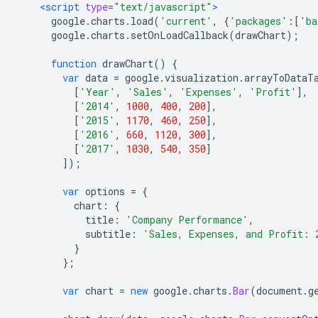
<script
type
=
"text/javascript"
>
      google
.
charts
.
load
(
'current'
,
{
'packages'
:[
'ba
      google
.
charts
.
setOnLoadCallback
(
drawChart
);
function
 drawChart
()
{
var
 data 
=
 google
.
visualization
.
arrayToDataT
[
'Year'
,
'Sales'
,
'Expenses'
,
'Profit'
],
[
'2014'
,
1000
,
400
,
200
],
[
'2015'
,
1170
,
460
,
250
],
[
'2016'
,
660
,
1120
,
300
],
[
'2017'
,
1030
,
540
,
350
]
]);
var
 options 
=
{
          chart
:
{
            title
:
'Company Performance'
,
            subtitle
:
'Sales, Expenses, and Profit: 
}
};
var
 chart 
=
new
 google
.
charts
.
Bar
(
document
.
g