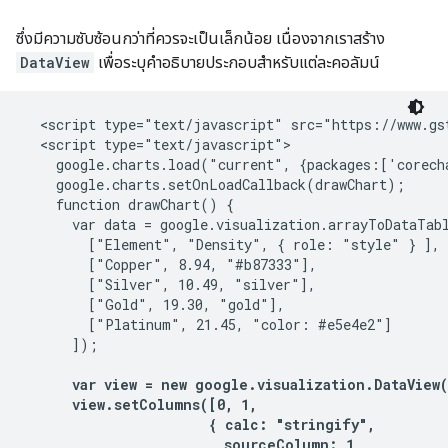
ซึ่งมีความซับซ้อนกว่าที่ควรจะเป็นเล็กน้อย เนื่องจากเราสร้าง
DataView
เพื่อระบุคำอธิบายประกอบสำหรับแต่ละคอลัมน์
  <script type="text/javascript" src="https://www.gst
  <script type="text/javascript">

    google.charts.load("current", {packages:['corecha
    google.charts.setOnLoadCallback(drawChart);

    function drawChart() {

      var data = google.visualization.arrayToDataTabl
        ["Element", "Density", { role: "style" } ],

        ["Copper", 8.94, "#b87333"],

        ["Silver", 10.49, "silver"],

        ["Gold", 19.30, "gold"],

        ["Platinum", 21.45, "color: #e5e4e2"]

      ]);

var view = new google.visualization.DataView(d
      view.setColumns([0, 1,

                       { calc: "stringify",

                         sourceColumn: 1,
