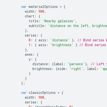
var
 materialOptions 
=
{
          width
:
900
,
          chart
:
{
            title
:
'Nearby galaxies'
,
            subtitle
:
'distance on the left, brightn
},
          series
:
{
0
:
{
 axis
:
'distance'
},
// Bind series 
1
:
{
 axis
:
'brightness'
}
// Bind series
},
          axes
:
{
            y
:
{
              distance
:
{
label
:
'parsecs'
},
// Left 
              brightness
:
{
side
:
'right'
,
 label
:
'ap
}
}
};
var
 classicOptions 
=
{
          width
:
900
,
          series
:
{
0
:
{
targetAxisIndex
:
0
},