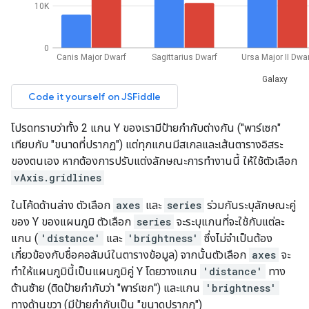
โปรดทราบว่าทั้ง 2 แกน Y ของเรามีป้ายกำกับต่างกัน ("พาร์เซก"
เทียบกับ "ขนาดที่ปรากฏ") แต่ทุกแกนมีสเกลและเส้นตารางอิสระ
ของตนเอง หากต้องการปรับแต่งลักษณะการทำงานนี้ ให้ใช้ตัวเลือก
vAxis.gridlines
ในโค้ดด้านล่าง ตัวเลือก
axes
และ
series
ร่วมกันระบุลักษณะคู่
ของ Y ของแผนภูมิ ตัวเลือก
series
จะระบุแกนที่จะใช้กับแต่ละ
แกน (
'distance'
และ
'brightness'
ซึ่งไม่จำเป็นต้อง
เกี่ยวข้องกับชื่อคอลัมน์ในตารางข้อมูล) จากนั้นตัวเลือก
axes
จะ
ทำให้แผนภูมินี้เป็นแผนภูมิคู่ Y โดยวางแกน
'distance'
ทาง
ด้านซ้าย (ติดป้ายกำกับว่า "พาร์เซก") และแกน
'brightness'
ทางด้านขวา (มีป้ายกำกับเป็น "ขนาดปรากฏ")