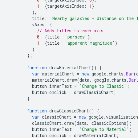
1
:
{
targetAxisIndex
:
1
}
},
          title
:
'Nearby galaxies - distance on the 
          vAxes
:
{
// Adds titles to each axis.
0
:
{
title
:
'parsecs'
},
1
:
{
title
:
'apparent magnitude'
}
}
};
function
 drawMaterialChart
()
{
var
 materialChart 
=
new
 google
.
charts
.
Bar
(
          materialChart
.
draw
(
data
,
 google
.
charts
.
Bar
          button
.
innerText 
=
'Change to Classic'
;
          button
.
onclick 
=
 drawClassicChart
;
}
function
 drawClassicChart
()
{
var
 classicChart 
=
new
 google
.
visualization
          classicChart
.
draw
(
data
,
 classicOptions
);
          button
.
innerText 
=
'Change to Material'
;
          button
.
onclick 
=
 drawMaterialChart
;