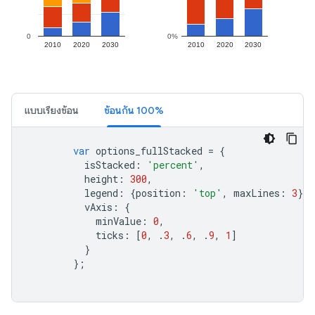
แบบเรียงซ้อน
ซ้อนกัน 100%
var
 options_fullStacked 
=
{
          isStacked
:
'percent'
,
          height
:
300
,
          legend
:
{
position
:
'top'
,
 maxLines
:
3
},
          vAxis
:
{
            minValue
:
0
,
            ticks
:
[
0
,
.
3
,
.
6
,
.
9
,
1
]
}
};