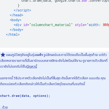
        chart
.
draw
(
data
,
 google
.
charts
.
Bar
.
convertOp
}
</script>
</head>
<body>
<div
id
=
"columnchart_material"
style
=
"
width
:
800
</body>
</html>
แผนภูมิวัสดุยังอยู่ในรุ่น
เบต้า
รูปลักษณ์และการโต้ตอบถือเป็นขั้นสุดท้าย แต่ตัว
เลือกหลายรายการที่มีในชาร์ตแบบคลาสสิกจะยังไม่พร้อมใช้งาน ดูรายการตัวเลือกที่
เรายังไม่รองรับได้ใน
ปัญหานี้
นอกจากนี้ วิธีประกาศตัวเลือกยังไม่เป็นที่สิ้นสุด ดังนั้นหากใช้ตัวเลือก แบบเดิม คุณ
ต้องแปลงตัวเลือกดังกล่าวให้เป็นตัวเลือกวัสดุโดยแทนที่บรรทัดนี้
chart.draw(data, options);
...ด้วย