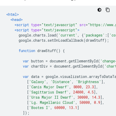
<html>
<head>
<script
type
=
"text/javascript"
src
=
"https://www.
<script
type
=
"text/javascript"
>
      google
.
charts
.
load
(
'current'
,
{
'packages'
:[
'co
      google
.
charts
.
setOnLoadCallback
(
drawStuff
);
function
 drawStuff
()
{
var
 button 
=
 document
.
getElementById
(
'change
var
 chartDiv 
=
 document
.
getElementById
(
'char
var
 data 
=
 google
.
visualization
.
arrayToDataT
[
'Galaxy'
,
'Distance'
,
'Brightness'
],
[
'Canis Major Dwarf'
,
8000
,
23.3
],
[
'Sagittarius Dwarf'
,
24000
,
4.5
],
[
'Ursa Major II Dwarf'
,
30000
,
14.3
],
[
'Lg. Magellanic Cloud'
,
50000
,
0.9
],
[
'Bootes I'
,
60000
,
13.1
]
]);