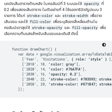
บดบังเส้นตารางด้านหลัง ในคอลัมน์ที่ 3 ระบบจะใช้
opacity
ที่
0.2 เพื่อแสดงเส้นตาราง ในตัวอย่างที่ 4 ใช้แอตทริบิวต์รูปแบบ 3
รายการ ได้แก่
stroke-color
และ
stroke-width
เพื่อวาด
เส้นขอบ และใช้
fill-color
เพื่อระบุสีของสี่เหลี่ยมด้านใน
คอลัมน์ขวาสุดใช้
stroke-opacity
และ
fill-opacity
เพื่อ
เลือกความทึบแสงสำหรับเส้นขอบและเติมสี ดังนี้
   function drawChart() {

      var data = google.visualization.arrayToDataTabl
        ['Year', 'Visitations', 
{ role: 'style' }
 ],
        ['2010', 10, 
'color: gray'
],

        ['2020', 14, 
'color: #76A7FA'
],

        ['2030', 16, 
'opacity: 0.2'
],

        ['2040', 22, 
'stroke-color: #703593; stroke
        ['2050', 28, 
'stroke-color: #871B47; stroke