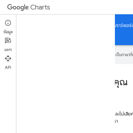
Charts
ค้นพบทรัพยากรสำหรับการเพิ่มแผนภูมิเชิงโต้ตอบสำหรับเบราว์เซอร์แ
ข้อมูล
หน้าแรก
คำแนะนำ
ข้อมูลอ้างอิง
การสนับสนุน
แชท
Google ใช้เทคโนโลยี AI เพื่อแปลเนื้อหาเป็นภาษา
API
แสดงข้อมูลสดในเว็บไซต์ของคุณ
เกี่ยวกับเครื่องมือของ Google แผนภูมิ
เครื่องมือของ Google แผนภูมิมีประสิทธิภาพ ใช้งานง่าย และไม่เสียค
แบบอินเทอร์แอกทีฟและเครื่องมือข้อมูลที่หลากหลายของเรา
เริ่มเลย
แกลเลอรีแผนภูมิ