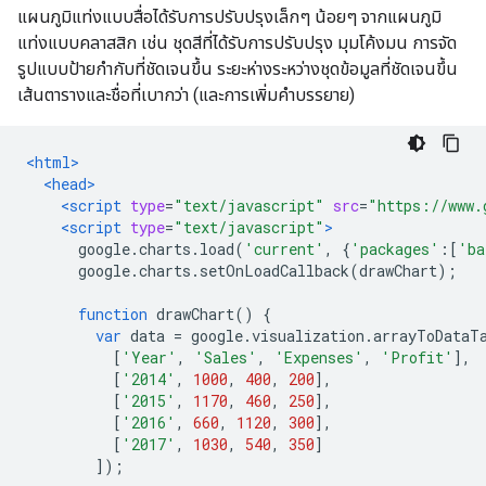
แผนภูมิแท่งแบบสื่อได้รับการปรับปรุงเล็กๆ น้อยๆ จากแผนภูมิ
แท่งแบบคลาสสิก เช่น ชุดสีที่ได้รับการปรับปรุง มุมโค้งมน การจัด
รูปแบบป้ายกำกับที่ชัดเจนขึ้น ระยะห่างระหว่างชุดข้อมูลที่ชัดเจนขึ้น
เส้นตารางและชื่อที่เบากว่า (และการเพิ่มคำบรรยาย)
<html>
<head>
<script
type
=
"text/javascript"
src
=
"https://www.
<script
type
=
"text/javascript"
>
      google
.
charts
.
load
(
'current'
,
{
'packages'
:[
'ba
      google
.
charts
.
setOnLoadCallback
(
drawChart
);
function
 drawChart
()
{
var
 data 
=
 google
.
visualization
.
arrayToDataT
[
'Year'
,
'Sales'
,
'Expenses'
,
'Profit'
],
[
'2014'
,
1000
,
400
,
200
],
[
'2015'
,
1170
,
460
,
250
],
[
'2016'
,
660
,
1120
,
300
],
[
'2017'
,
1030
,
540
,
350
]
]);