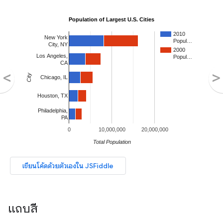
แถบสี