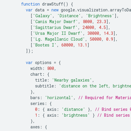
function
 drawStuff
()
{
var
 data 
=
new
 google
.
visualization
.
arrayToD
[
'Galaxy'
,
'Distance'
,
'Brightness'
],
[
'Canis Major Dwarf'
,
8000
,
23.3
],
[
'Sagittarius Dwarf'
,
24000
,
4.5
],
[
'Ursa Major II Dwarf'
,
30000
,
14.3
],
[
'Lg. Magellanic Cloud'
,
50000
,
0.9
],
[
'Bootes I'
,
60000
,
13.1
]
]);
var
 options 
=
{
          width
:
800
,
          chart
:
{
            title
:
'Nearby galaxies'
,
            subtitle
:
'distance on the left, brightn
},
          bars
:
'horizontal'
,
// Required for Materi
          series
:
{
0
:
{
 axis
:
'distance'
},
// Bind series 
1
:
{
 axis
:
'brightness'
}
// Bind series
},
          axes
:
{