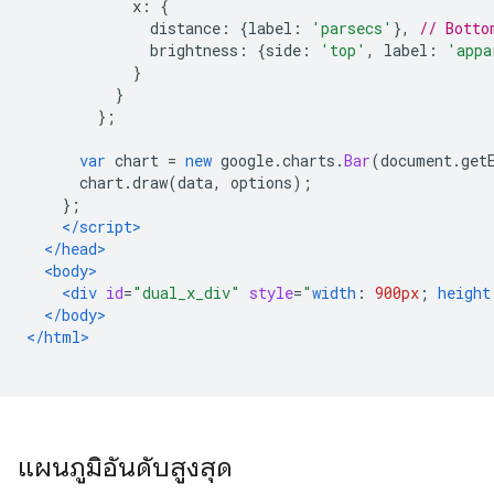
            x
:
{
              distance
:
{
label
:
'parsecs'
},
// Botto
              brightness
:
{
side
:
'top'
,
 label
:
'appa
}
}
};
var
 chart 
=
new
 google
.
charts
.
Bar
(
document
.
get
      chart
.
draw
(
data
,
 options
);
};
</script>
</head>
<body>
<div
id
=
"dual_x_div"
style
=
"
width
:
900px
;
height
</body>
</html>
แผนภูมิอันดับสูงสุด