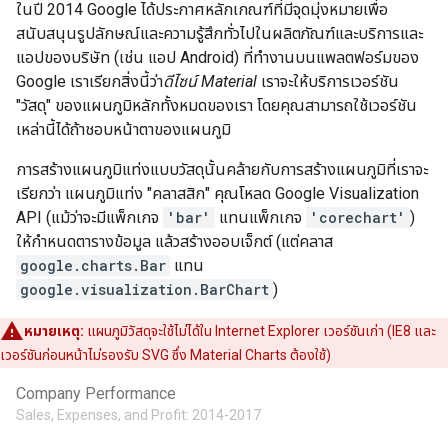
ในปี 2014 Google ได้ประกาศหลักเกณฑ์ที่มีจุดมุ่งหมายเพื่อ
สนับสนุนรูปลักษณ์และความรู้สึกทั่วไปในผลิตภัณฑ์และบริการและ
แอปของบริษัท (เช่น แอป Android) ที่ทำงานบนแพลตฟอร์มของ
Google เราเรียกสิ่งนี้ว่า
ดีไซน์ Material
เราจะให้บริการเวอร์ชัน
"วัสดุ" ของแผนภูมิหลักทั้งหมดของเรา โดยคุณสามารถใช้เวอร์ชัน
เหล่านี้ได้ถ้าชอบหน้าตาของแผนภูมิ
การสร้างแผนภูมิแท่งแบบวัสดุนั้นคล้ายกับการสร้างแผนภูมิที่เราจะ
เรียกว่า แผนภูมิแท่ง "คลาสสิก" คุณโหลด Google Visualization
API (แม้ว่าจะมีแพ็กเกจ
'bar'
แทนแพ็กเกจ
'corechart'
)
ให้กำหนดตารางข้อมูล แล้วสร้างออบเจ็กต์ (แต่คลาส
google.charts.Bar
แทน
google.visualization.BarChart
)
หมายเหตุ:
แผนภูมิวัสดุจะใช้ไม่ได้ใน Internet Explorer เวอร์ชันเก่า (IE8 และ
เวอร์ชันก่อนหน้าไม่รองรับ SVG ซึ่ง Material Charts ต้องใช้)