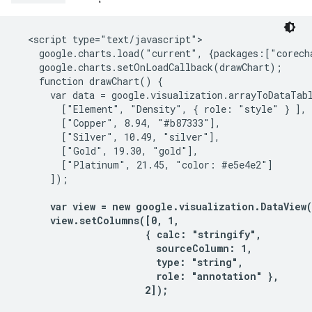
  <script type="text/javascript">

    google.charts.load("current", {packages:["corecha
    google.charts.setOnLoadCallback(drawChart);

    function drawChart() {

      var data = google.visualization.arrayToDataTabl
        ["Element", "Density", { role: "style" } ],

        ["Copper", 8.94, "#b87333"],

        ["Silver", 10.49, "silver"],

        ["Gold", 19.30, "gold"],

        ["Platinum", 21.45, "color: #e5e4e2"]

      ]);

var view = new google.visualization.DataView(d
      view.setColumns([0, 1,

                       { calc: "stringify",

                         sourceColumn: 1,

                         type: "string",

                         role: "annotation" },

                       2]);