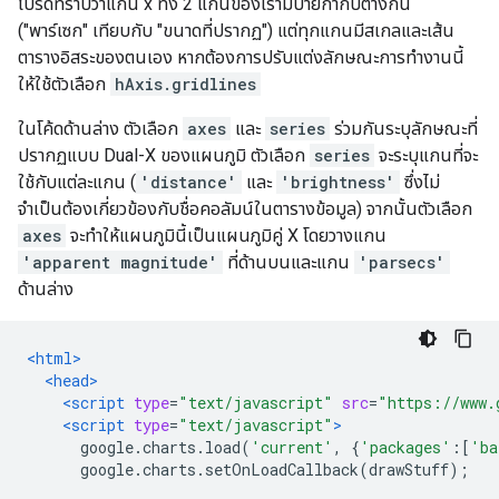
โปรดทราบว่าแกน x ทั้ง 2 แกนของเรามีป้ายกำกับต่างกัน
("พาร์เซก" เทียบกับ "ขนาดที่ปรากฏ") แต่ทุกแกนมีสเกลและเส้น
ตารางอิสระของตนเอง หากต้องการปรับแต่งลักษณะการทำงานนี้
ให้ใช้ตัวเลือก
hAxis.gridlines
ในโค้ดด้านล่าง ตัวเลือก
axes
และ
series
ร่วมกันระบุลักษณะที่
ปรากฏแบบ Dual-X ของแผนภูมิ ตัวเลือก
series
จะระบุแกนที่จะ
ใช้กับแต่ละแกน (
'distance'
และ
'brightness'
ซึ่งไม่
จำเป็นต้องเกี่ยวข้องกับชื่อคอลัมน์ในตารางข้อมูล) จากนั้นตัวเลือก
axes
จะทำให้แผนภูมินี้เป็นแผนภูมิคู่ X โดยวางแกน
'apparent magnitude'
ที่ด้านบนและแกน
'parsecs'
ด้านล่าง
<html>
<head>
<script
type
=
"text/javascript"
src
=
"https://www.
<script
type
=
"text/javascript"
>
      google
.
charts
.
load
(
'current'
,
{
'packages'
:[
'ba
      google
.
charts
.
setOnLoadCallback
(
drawStuff
);