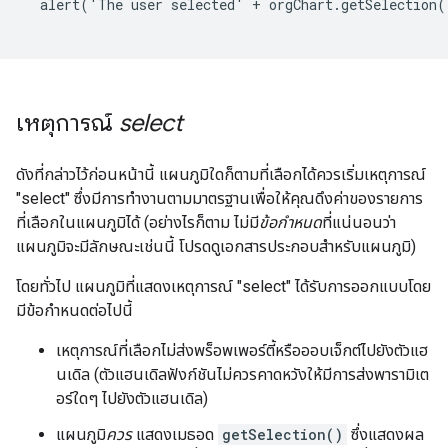
  alert('The user selected' + orgChart.getSelection(
เหตุการณ์
select
ดังที่กล่าวไว้ก่อนหน้านี้ แผนภูมิใดก็ตามที่เลือกได้ควรเริ่มเหตุการณ์
"select" ซึ่งมีการทำงานตามมาตรฐานเพื่อให้คุณดึงค่าของรายการ
ที่เลือกในแผนภูมิได้ (อย่างไรก็ตาม ไม่มี
ข้อกำหนด
ที่แน่นอนว่า
แผนภูมิจะมีลักษณะเช่นนี้ โปรดดูเอกสารประกอบสำหรับแผนภูมิ)
โดยทั่วไป แผนภูมิที่แสดงเหตุการณ์ "select" ได้รับการออกแบบโดย
มีข้อกำหนดต่อไปนี้
เหตุการณ์ที่เลือกไม่ส่งพร็อพเพอร์ตี้หรือออบเจ็กต์ไปยังตัวแฮ
นเดิล (ตัวแฮนเดิลฟังก์ชันไม่ควรคาดหวังให้มีการส่งพารามิเต
อร์ใดๆ ไปยังตัวแฮนเดิล)
แผนภูมิ
ควร
แสดงเมธอด
getSelection()
ซึ่งแสดงผล