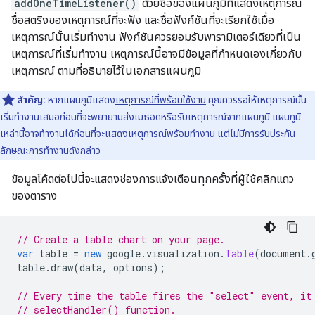
addOneTimeListener()
ด้วยชื่อของแผนภูมิที่แสดงเหตุการณ์
ชื่อสตริงของเหตุการณ์ที่จะฟัง และชื่อฟังก์ชันที่จะเรียกใช้เมื่อ
เหตุการณ์นั้นเริ่มทำงาน ฟังก์ชันควรยอมรับพารามิเตอร์เดียวที่เป็น
เหตุการณ์ที่เริ่มทำงาน เหตุการณ์นี้อาจมีข้อมูลที่กำหนดเองเกี่ยวกับ
เหตุการณ์ ตามที่อธิบายไว้ในเอกสารแผนภูมิ
สำคัญ:
หากแผนภูมิแสดง
เหตุการณ์ที่พร้อมใช้งาน
คุณควรรอให้เหตุการณ์นั้น
เริ่มทำงานเสมอก่อนที่จะพยายามส่งเมธอดหรือรับเหตุการณ์จากแผนภูมิ แผนภูมิ
เหล่านี้อาจทำงานได้ก่อนที่จะแสดงเหตุการณ์พร้อมทำงาน แต่ไม่มีการรับประกัน
ลักษณะการทำงานดังกล่าว
ข้อมูลโค้ดต่อไปนี้จะแสดงช่องการแจ้งเตือนทุกครั้งที่ผู้ใช้คลิกแถว
ของตาราง
// Create a table chart on your page.
var
 table 
=
new
 google
.
visualization
.
Table
(
document
.
table
.
draw
(
data
,
 options
);
// Every time the table fires the "select" event, it
// selectHandler() function.