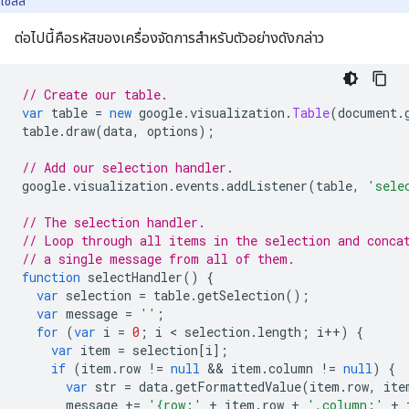
เซลล์
ต่อไปนี้คือรหัสของเครื่องจัดการสำหรับตัวอย่างดังกล่าว
// Create our table.
var
 table 
=
new
 google
.
visualization
.
Table
(
document
.
table
.
draw
(
data
,
 options
);
// Add our selection handler.
google
.
visualization
.
events
.
addListener
(
table
,
'sele
// The selection handler.
// Loop through all items in the selection and conca
// a single message from all of them.
function
 selectHandler
()
{
var
 selection 
=
 table
.
getSelection
();
var
 message 
=
''
;
for
(
var
 i 
=
0
;
 i 
<
 selection
.
length
;
 i
++)
{
var
 item 
=
 selection
[
i
];
if
(
item
.
row 
!=
null
&&
 item
.
column 
!=
null
)
{
var
 str 
=
 data
.
getFormattedValue
(
item
.
row
,
 ite
      message 
+=
'{row:'
+
 item
.
row 
+
',column:'
+
 