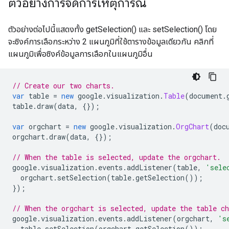
ตัวอย่างการจัดการเหตุการณ์
ตัวอย่างต่อไปนี้แสดงทั้ง getSelection() และ setSelection() โดย
จะซิงค์การเลือกระหว่าง 2 แผนภูมิที่ใช้ตารางข้อมูลเดียวกัน คลิกที่
แผนภูมิเพื่อซิงค์ข้อมูลการเลือกในแผนภูมิอื่น
// Create our two charts.
var
 table 
=
new
 google
.
visualization
.
Table
(
document
.
table
.
draw
(
data
,
{});
var
 orgchart 
=
new
 google
.
visualization
.
OrgChart
(
doc
orgchart
.
draw
(
data
,
{});
// When the table is selected, update the orgchart.
google
.
visualization
.
events
.
addListener
(
table
,
'sele
  orgchart
.
setSelection
(
table
.
getSelection
());
});
// When the orgchart is selected, update the table ch
google
.
visualization
.
events
.
addListener
(
orgchart
,
's
  table
.
setSelection
(
orgchart
.
getSelection
());