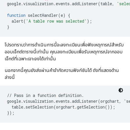
google
.
visualization
.
events
.
addListener
(
table
,
'sele
function
 selectHandler
(
e
)
{
  alert
(
'A table row was selected'
);
}
โปรดทราบว่าการดำเนินการนี้จะลงทะเบียนเพื่อฟังเหตุการณ์สำหรับ
ออบเจ็กต์ตารางนี้เท่านั้น คุณลงทะเบียนเพื่อรับเหตุการณ์จากออบ
เจ็กต์ที่เฉพาะเจาะจงได้เท่านั้น
นอกจากนี้คุณยังส่งผ่านคำจำกัดความฟังก์ชันได้ ดังที่แสดงด้าน
ล่างนี้
// Pass in a function definition.

google.visualization.events.addListener(orgchart, 'se
  table.setSelection(orgchart.getSelection());
