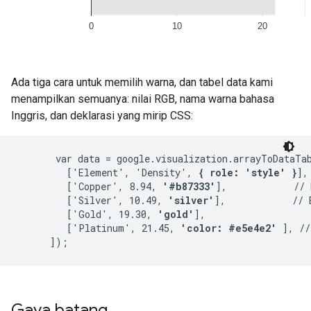
Ada tiga cara untuk memilih warna, dan tabel data kami
menampilkan semuanya: nilai RGB, nama warna bahasa
Inggris, dan deklarasi yang mirip CSS:
       var data = google.visualization.arrayToDataTab
         ['Element', 'Density', 
{ role: 'style' }
],

         ['Copper', 8.94, 
'#b87333'
],            // 
         ['Silver', 10.49, 
'silver'
],            // 
         ['Gold', 19.30, 
'gold'
],

         ['Platinum', 21.45, 
'color: #e5e4e2'
 ], //
Gaya batang