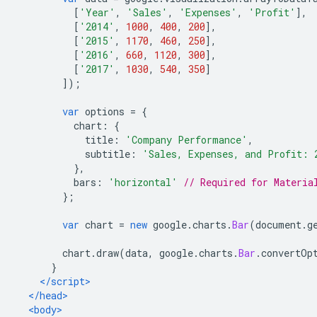
[
'Year'
,
'Sales'
,
'Expenses'
,
'Profit'
],
[
'2014'
,
1000
,
400
,
200
],
[
'2015'
,
1170
,
460
,
250
],
[
'2016'
,
660
,
1120
,
300
],
[
'2017'
,
1030
,
540
,
350
]
]);
var
 options 
=
{
          chart
:
{
            title
:
'Company Performance'
,
            subtitle
:
'Sales, Expenses, and Profit: 
},
          bars
:
'horizontal'
// Required for Materia
};
var
 chart 
=
new
 google
.
charts
.
Bar
(
document
.
g
        chart
.
draw
(
data
,
 google
.
charts
.
Bar
.
convertOp
}
</script>
</head>
<body>