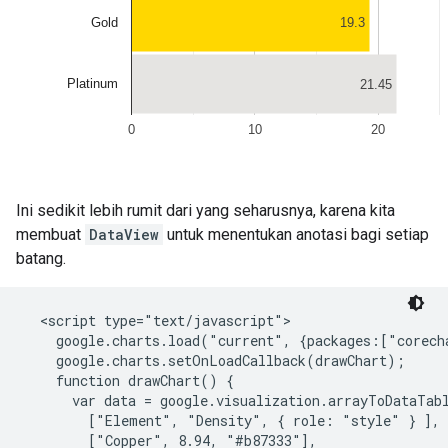
Ini sedikit lebih rumit dari yang seharusnya, karena kita
membuat
DataView
untuk menentukan anotasi bagi setiap
batang.
  <script type="text/javascript">

    google.charts.load("current", {packages:["corecha
    google.charts.setOnLoadCallback(drawChart);

    function drawChart() {

      var data = google.visualization.arrayToDataTabl
        ["Element", "Density", { role: "style" } ],

        ["Copper", 8.94, "#b87333"],
