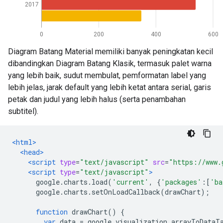
Diagram Batang Material memiliki banyak peningkatan kecil
dibandingkan Diagram Batang Klasik, termasuk palet warna
yang lebih baik, sudut membulat, pemformatan label yang
lebih jelas, jarak default yang lebih ketat antara serial, garis
petak dan judul yang lebih halus (serta penambahan
subtitel).
<html>
<head>
<script
type
=
"text/javascript"
src
=
"https://www.
<script
type
=
"text/javascript"
>
      google
.
charts
.
load
(
'current'
,
{
'packages'
:[
'ba
      google
.
charts
.
setOnLoadCallback
(
drawChart
);
function
 drawChart
()
{
var
 data 
=
 google
.
visualization
.
arrayToDataT