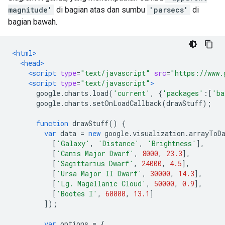
magnitude'
di bagian atas dan sumbu
'parsecs'
di
bagian bawah.
<html>
<head>
<script
type
=
"text/javascript"
src
=
"https://www.
<script
type
=
"text/javascript"
>
      google
.
charts
.
load
(
'current'
,
{
'packages'
:[
'ba
      google
.
charts
.
setOnLoadCallback
(
drawStuff
);
function
 drawStuff
()
{
var
 data 
=
new
 google
.
visualization
.
arrayToD
[
'Galaxy'
,
'Distance'
,
'Brightness'
],
[
'Canis Major Dwarf'
,
8000
,
23.3
],
[
'Sagittarius Dwarf'
,
24000
,
4.5
],
[
'Ursa Major II Dwarf'
,
30000
,
14.3
],
[
'Lg. Magellanic Cloud'
,
50000
,
0.9
],
[
'Bootes I'
,
60000
,
13.1
]
]);
var
 options 
=
{