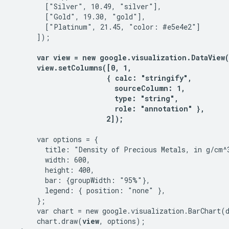
        ["Silver", 10.49, "silver"],

        ["Gold", 19.30, "gold"],

        ["Platinum", 21.45, "color: #e5e4e2"]

      ]);

var view = new google.visualization.DataView(d
      view.setColumns([0, 1,

                       { calc: "stringify",

                         sourceColumn: 1,

                         type: "string",

                         role: "annotation" },

                       2]);
      var options = {

        title: "Density of Precious Metals, in g/cm^3
        width: 600,

        height: 400,

        bar: {groupWidth: "95%"},

        legend: { position: "none" },

      };

      var chart = new google.visualization.BarChart(
      chart.draw(
view
, options);
