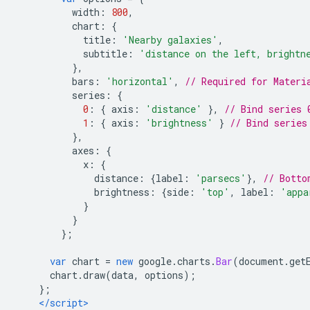
          width
:
800
,
          chart
:
{
            title
:
'Nearby galaxies'
,
            subtitle
:
'distance on the left, brightn
},
          bars
:
'horizontal'
,
// Required for Materi
          series
:
{
0
:
{
 axis
:
'distance'
},
// Bind series 
1
:
{
 axis
:
'brightness'
}
// Bind series
},
          axes
:
{
            x
:
{
              distance
:
{
label
:
'parsecs'
},
// Botto
              brightness
:
{
side
:
'top'
,
 label
:
'appa
}
}
};
var
 chart 
=
new
 google
.
charts
.
Bar
(
document
.
get
      chart
.
draw
(
data
,
 options
);
};
</script>