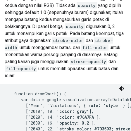
kedua dengan nilai RGB). Tidak ada
opacity
yang dipilih
sehingga default 1.0 (sepenuhnya buram) digunakan; itulah
mengapa batang kedua mengaburkan garis petak di
belakangnya. Di panel ketiga,
opacity
digunakan 0, 2
untuk menampilkan garis petak. Pada batang keempat, tiga
atribut gaya digunakan:
stroke-color
dan
stroke-
width
untuk menggambar batas, dan
fill-color
untuk
menentukan warna persegi panjang di dalamnya. Batang
paling kanan juga menggunakan
stroke-opacity
dan
fill-opacity
untuk memilih opasitas untuk batas dan
isian:
   function drawChart() {

      var data = google.visualization.arrayToDataTabl
        ['Year', 'Visitations', 
{ role: 'style' }
 ],
        ['2010', 10, 
'color: gray'
],

        ['2020', 14, 
'color: #76A7FA'
],

        ['2030', 16, 
'opacity: 0.2'
],

        ['2040', 22, 
'stroke-color: #703593; stroke