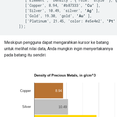
         ['Element', 'Density', { role: 'style' }, 
         ['Copper', 8.94, '#b87333', 
'Cu'
 ],

         ['Silver', 10.49, 'silver', 
'Ag'
 ],

         ['Gold', 19.30, 'gold', 
'Au'
 ],

         ['Platinum', 21.45, 'color: #e5e4e2', 
'Pt'
 
Meskipun pengguna dapat mengarahkan kursor ke batang
untuk melihat nilai data, Anda mungkin ingin menyertakannya
pada batang itu sendiri: