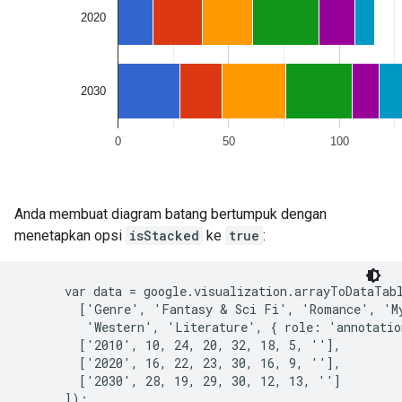
Anda membuat diagram batang bertumpuk dengan
menetapkan opsi
isStacked
ke
true
:
      var data = google.visualization.arrayToDataTabl
        ['Genre', 'Fantasy & Sci Fi', 'Romance', 'My
         'Western', 'Literature', { role: 'annotation
        ['2010', 10, 24, 20, 32, 18, 5, ''],

        ['2020', 16, 22, 23, 30, 16, 9, ''],

        ['2030', 28, 19, 29, 30, 12, 13, '']

      ]);
