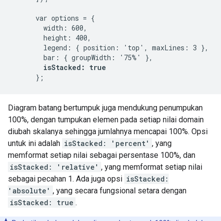
      var options = {

        width: 600,

        height: 400,

        legend: { position: 'top', maxLines: 3 },

        bar: { groupWidth: '75%' },

isStacked: true
Diagram batang bertumpuk juga mendukung penumpukan
100%, dengan tumpukan elemen pada setiap nilai domain
diubah skalanya sehingga jumlahnya mencapai 100%. Opsi
untuk ini adalah
isStacked: 'percent'
, yang
memformat setiap nilai sebagai persentase 100%, dan
isStacked: 'relative'
, yang memformat setiap nilai
sebagai pecahan 1. Ada juga opsi
isStacked:
'absolute'
, yang secara fungsional setara dengan
isStacked: true
.