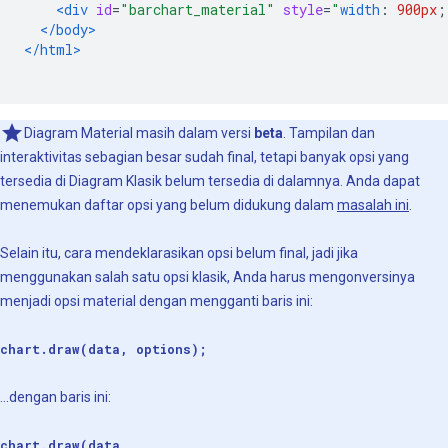
<div
id
=
"barchart_material"
style
=
"
width
:
900px
;
</body>
</html>
Diagram Material masih dalam versi
beta
. Tampilan dan
interaktivitas sebagian besar sudah final, tetapi banyak opsi yang
tersedia di Diagram Klasik belum tersedia di dalamnya. Anda dapat
menemukan daftar opsi yang belum didukung dalam
masalah ini
.
Selain itu, cara mendeklarasikan opsi belum final, jadi jika
menggunakan salah satu opsi klasik, Anda harus mengonversinya
menjadi opsi material dengan mengganti baris ini:
chart.draw(data, options);
...dengan baris ini:
chart.draw(data,