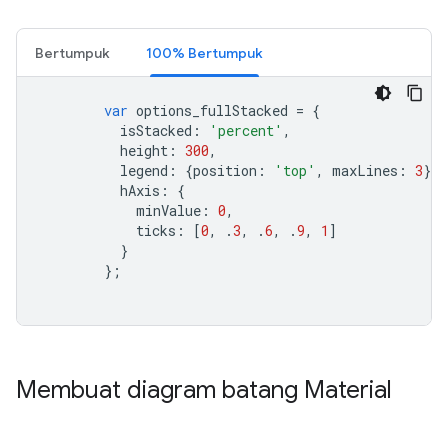
Bertumpuk
100% Bertumpuk
var
 options_fullStacked 
=
{
          isStacked
:
'percent'
,
          height
:
300
,
          legend
:
{
position
:
'top'
,
 maxLines
:
3
},
          hAxis
:
{
            minValue
:
0
,
            ticks
:
[
0
,
.
3
,
.
6
,
.
9
,
1
]
}
};
Membuat diagram batang Material