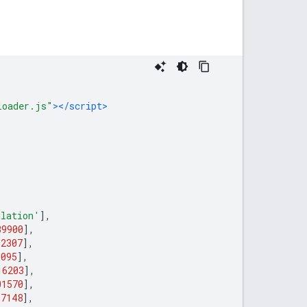
loader.js"
></script>
ulation'
],
39900
],
02307
],
3095
],
16203
],
01570
],
37148
],