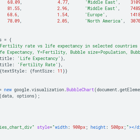
68.09
,
4.77
,
'Middle East'
,
310
81.55
,
2.96
,
'Middle East'
,
748
68.6
,
1.54
,
'Europe'
,
141
78.09
,
2.05
,
'North America'
,
307
s 
=
{
Fertility rate vs life expectancy in selected countries
fe Expectancy, Y=Fertility, Bubble size=Population, Bub
title
:
'Life Expectancy'
},
title
:
'Fertility Rate'
},
{
textStyle
:
{
fontSize
:
11
}}
=
new
 google
.
visualization
.
BubbleChart
(
document
.
getEleme
(
data
,
 options
);
ies_chart_div"
style
=
"
width
:
900px
;
height
:
500px
;
"
></d