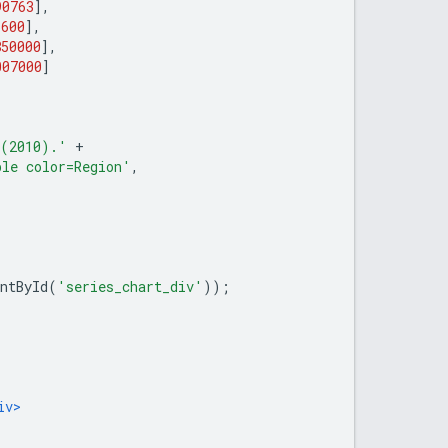
90763
],
5600
],
850000
],
007000
]
 (2010).'
+
ble color=Region'
,
ntById
(
'series_chart_div'
));
iv>