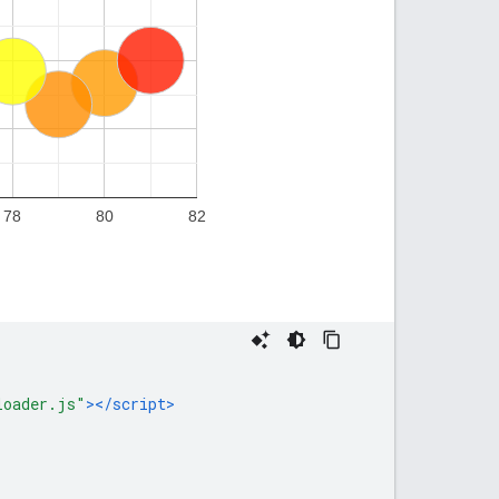
loader.js"
></script>