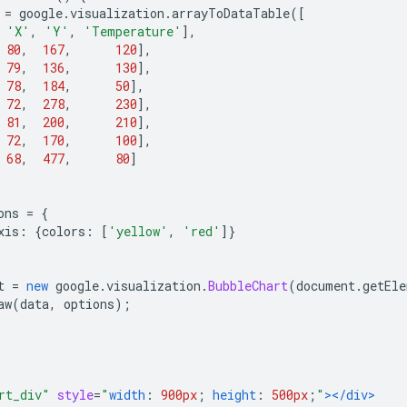
 
=
 google
.
visualization
.
arrayToDataTable
([
'X'
,
'Y'
,
'Temperature'
],
80
,
167
,
120
],
79
,
136
,
130
],
78
,
184
,
50
],
72
,
278
,
230
],
81
,
200
,
210
],
72
,
170
,
100
],
68
,
477
,
80
]
ons 
=
{
xis
:
{
colors
:
[
'yellow'
,
'red'
]}
t 
=
new
 google
.
visualization
.
BubbleChart
(
document
.
getEle
aw
(
data
,
 options
);
rt_div"
style
=
"
width
:
900px
;
height
:
500px
;
"
></div>