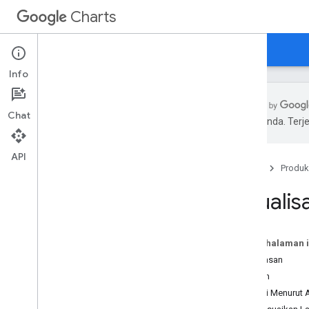
Charts
Beranda
Panduan
Referensi
Dukungan
Info
Chat
pilihan Anda. Te
Ikhtisar
API
Beranda
Produk
Halo
,
Tangga Lagu!
Panduan memulai
Visualis
Memuat Library Chart
Menyiapkan Data
Menyesuaikan Diagram
Pada halaman i
Menggambar Diagram
Ringkasan
Menggambar Beberapa Diagram
Contoh
Warnai Menurut 
Jenis Diagram