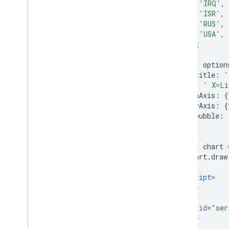
[
'IRQ'
,
Kontrol dan Dasbor
[
'ISR'
,
Toolbar
[
'RUS'
,
Diagram
Editor
[
'USA'
,
]);
Data Diagram
var
 option
Tabel
Data dan Data
View
        title
:
'
Peran Data
' X=Li
Tanggal dan Waktu
        hAxis
:
{
Cara Menghubungkan Database
        vAxis
:
{
        bubble
:
Menyerap Data Diagram dari Sumber
Lain
};
Menyerap Data dari Google
Spreadsheet
var
 chart 
      chart
.
draw
Cara Menerapkan Jenis Data Baru
}
</script>
</head>
<body>
<div
id
=
"ser
</body>
</html>