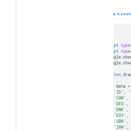
Cara Menggunakan Spreadsheet
dengan Diagram
Cara Mencetak PNG
Penggunaan Lanjutan
<html>
Cara Menyesuaikan Diagram
<head>
Opsi Sumbu
<script
type
Cara Membuat Jenis Diagram Baru
<script
type
      google
.
cha
Garis bidik
      google
.
cha
Formatter
Jalur
function
 dra
Overlay
Poin
var
 data 
=
[
'ID'
,
'
Tooltip
[
'CAN'
,
Fitur Pengembangan
[
'DEU'
,
[
'DNK'
,
Berinteraksi dengan Diagram
[
'EGY'
,
Acara
[
'GBR'
,
[
'IRN'
,
Animasi