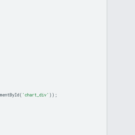
mentById
(
'chart_div'
));