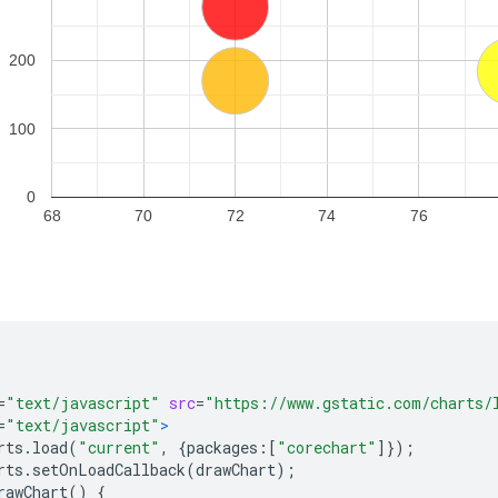
=
"text/javascript"
src
=
"https://www.gstatic.com/charts/
=
"text/javascript"
>
rts
.
load
(
"current"
,
{
packages
:[
"corechart"
]});
rts
.
setOnLoadCallback
(
drawChart
);
rawChart
()
{