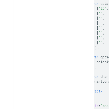
var
 data
[
'ID'
,
[
''
,
[
''
,
[
''
,
[
''
,
[
''
,
[
''
,
[
''
,
]);
var
 opti
          colorA
};
var
 char
        chart
.
dr
}
</script>
</head>
<body>
<div
id
=
"cha