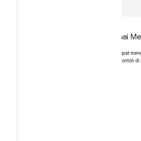
Warnai Me
Anda dapat men
dalam contoh di