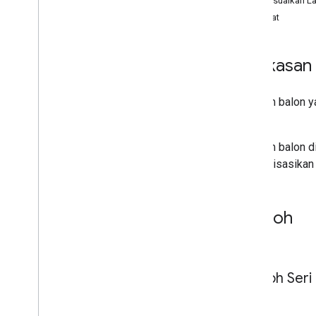
Menyesuaikan La
Galeri Diagram
Memuat
Diagram Anotasi
Diagram Area
Ringkasan
Diagram Batang
Bagan Balon
Diagram Kalender
Diagram balon 
Diagram Batang Lilin
balon.
Diagram Kolom
Diagram balon d
Diagram Kombinasi
divisualisasikan
Diagram Perbedaan
Diagram Donat
Diagram Gantt
Contoh
Diagram Pengukur
Diagram Geografis
Histogram
Interval
Diagram Garis
Peta