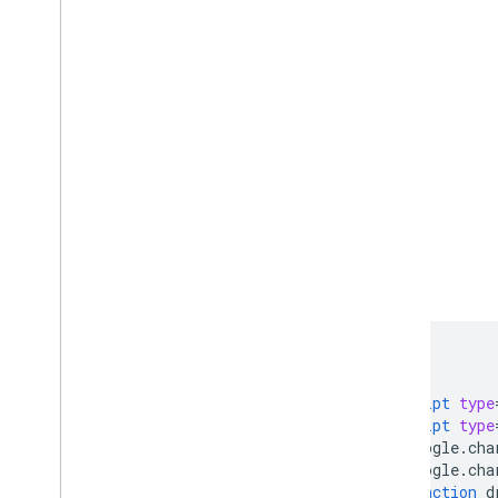
<html>
<head>
<script
type
<script
type
      google
.
cha
      google
.
cha
function
 d