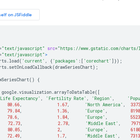
=
"text/javascript"
src
=
"https://www.gstatic.com/charts/
=
"text/javascript"
>
rts
.
load
(
'current'
,
{
'packages'
:[
'corechart'
]});
rts
.
setOnLoadCallback
(
drawSeriesChart
);
wSeriesChart
()
{
 google
.
visualization
.
arrayToDataTable
([
Life Expectancy'
,
'Fertility Rate'
,
'Region'
,
'Pop
80.66
,
1.67
,
'North America'
,
337
79.84
,
1.36
,
'Europe'
,
819
78.6
,
1.84
,
'Europe'
,
552
72.73
,
2.78
,
'Middle East'
,
797
80.05
,
2
,
'Europe'
,
618
72.49
,
1.7
,
'Middle East'
,
731