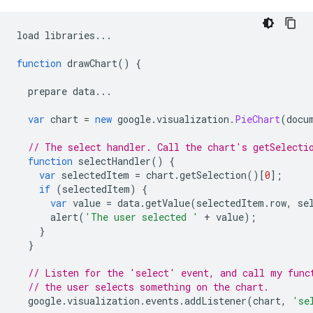
load libraries
...
function
 drawChart
()
{
  prepare data
...
var
 chart 
=
new
 google
.
visualization
.
PieChart
(
docu
// The select handler. Call the chart's getSelecti
function
 selectHandler
()
{
var
 selectedItem 
=
 chart
.
getSelection
()[
0
];
if
(
selectedItem
)
{
var
 value 
=
 data
.
getValue
(
selectedItem
.
row
,
 se
      alert
(
'The user selected '
+
 value
);
}
}
// Listen for the 'select' event, and call my func
// the user selects something on the chart.
  google
.
visualization
.
events
.
addListener
(
chart
,
'se