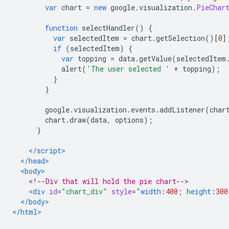
var
 chart 
=
new
 google
.
visualization
.
PieChar
function
 selectHandler
()
{
var
 selectedItem 
=
 chart
.
getSelection
()[
0
]
if
(
selectedItem
)
{
var
 topping 
=
 data
.
getValue
(
selectedItem
            alert
(
'The user selected '
+
 topping
);
}
}
        google
.
visualization
.
events
.
addListener
(
char
        chart
.
draw
(
data
,
 options
);
}
</script>
</head>
<body>
<!--Div that will hold the pie chart-->
<div
id
=
"chart_div"
style
=
"
width
:
400
;
height
:
300
</body>
</html>