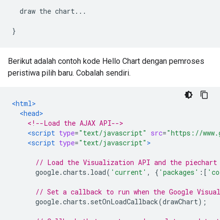
  draw the chart
...
}
Berikut adalah contoh kode Hello Chart dengan pemroses
peristiwa pilih baru. Cobalah sendiri.
<html>
<head>
<!--Load the AJAX API-->
<script
type
=
"text/javascript"
src
=
"https://www.
<script
type
=
"text/javascript"
>
// Load the Visualization API and the piechart
      google
.
charts
.
load
(
'current'
,
{
'packages'
:[
'co
// Set a callback to run when the Google Visua
      google
.
charts
.
setOnLoadCallback
(
drawChart
);