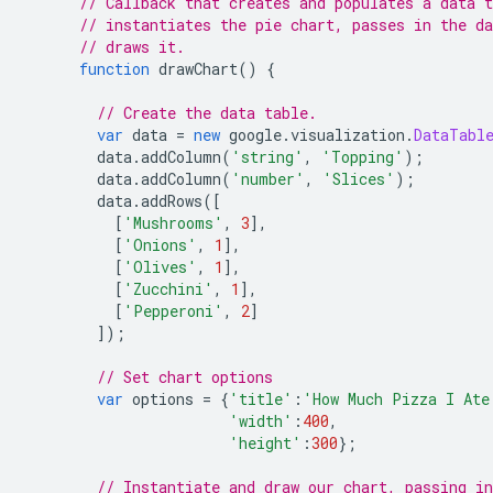
// Callback that creates and populates a data t
// instantiates the pie chart, passes in the da
// draws it.
function
 drawChart
()
{
// Create the data table.
var
 data 
=
new
 google
.
visualization
.
DataTabl
        data
.
addColumn
(
'string'
,
'Topping'
);
        data
.
addColumn
(
'number'
,
'Slices'
);
        data
.
addRows
([
[
'Mushrooms'
,
3
],
[
'Onions'
,
1
],
[
'Olives'
,
1
],
[
'Zucchini'
,
1
],
[
'Pepperoni'
,
2
]
]);
// Set chart options
var
 options 
=
{
'title'
:
'How Much Pizza I Ate
'width'
:
400
,
'height'
:
300
};
// Instantiate and draw our chart, passing i