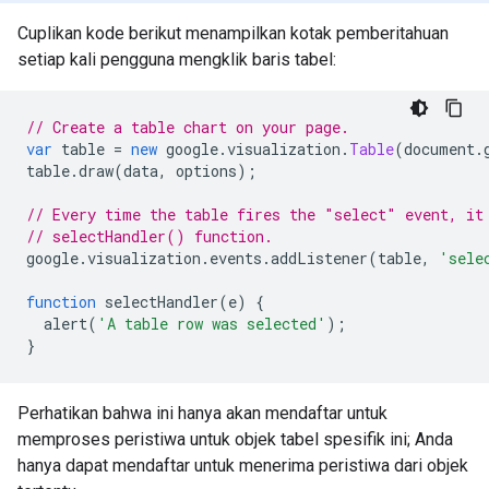
Cuplikan kode berikut menampilkan kotak pemberitahuan
setiap kali pengguna mengklik baris tabel:
// Create a table chart on your page.
var
 table 
=
new
 google
.
visualization
.
Table
(
document
.
table
.
draw
(
data
,
 options
);
// Every time the table fires the "select" event, it
// selectHandler() function.
google
.
visualization
.
events
.
addListener
(
table
,
'sele
function
 selectHandler
(
e
)
{
  alert
(
'A table row was selected'
);
}
Perhatikan bahwa ini hanya akan mendaftar untuk
memproses peristiwa untuk objek tabel spesifik ini; Anda
hanya dapat mendaftar untuk menerima peristiwa dari objek