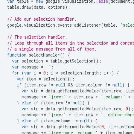
var
 table 
=
new
 google
.
visualization
.
Table
(
document
.
table
.
draw
(
data
,
 options
);
// Add our selection handler.
google
.
visualization
.
events
.
addListener
(
table
,
'sele
// The selection handler.
// Loop through all items in the selection and conca
// a single message from all of them.
function
 selectHandler
()
{
var
 selection 
=
 table
.
getSelection
();
var
 message 
=
''
;
for
(
var
 i 
=
0
;
 i 
<
 selection
.
length
;
 i
++)
{
var
 item 
=
 selection
[
i
];
if
(
item
.
row 
!=
null
&&
 item
.
column 
!=
null
)
{
var
 str 
=
 data
.
getFormattedValue
(
item
.
row
,
 ite
      message 
+=
'{row:'
+
 item
.
row 
+
',column:'
+
 
}
else
if
(
item
.
row 
!=
null
)
{
var
 str 
=
 data
.
getFormattedValue
(
item
.
row
,
0
);
      message 
+=
'{row:'
+
 item
.
row 
+
', column:non
}
else
if
(
item
.
column 
!=
null
)
{
var
 str 
=
 data
.
getFormattedValue
(
0
,
 item
.
colum
      message 
+=
'{row:none, column:'
+
 item
.
column