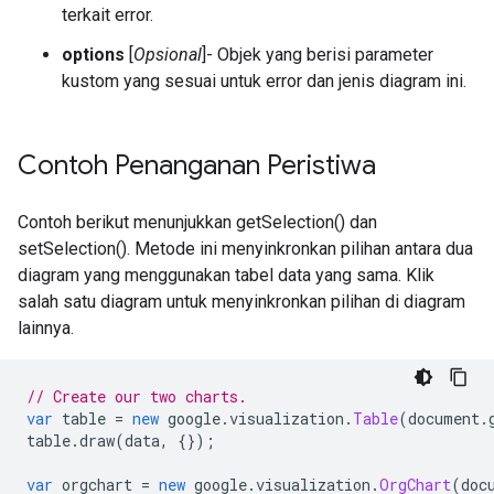
terkait error.
options
[
Opsional
]- Objek yang berisi parameter
kustom yang sesuai untuk error dan jenis diagram ini.
Contoh Penanganan Peristiwa
Contoh berikut menunjukkan getSelection() dan
setSelection(). Metode ini menyinkronkan pilihan antara dua
diagram yang menggunakan tabel data yang sama. Klik
salah satu diagram untuk menyinkronkan pilihan di diagram
lainnya.
// Create our two charts.
var
 table 
=
new
 google
.
visualization
.
Table
(
document
.
table
.
draw
(
data
,
{});
var
 orgchart 
=
new
 google
.
visualization
.
OrgChart
(
doc