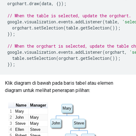
orgchart
.
draw
(
data
,
{});
// When the table is selected, update the orgchart.
google
.
visualization
.
events
.
addListener
(
table
,
'sele
  orgchart
.
setSelection
(
table
.
getSelection
());
});
// When the orgchart is selected, update the table ch
google
.
visualization
.
events
.
addListener
(
orgchart
,
's
  table
.
setSelection
(
orgchart
.
getSelection
());
});
Klik diagram di bawah pada baris tabel atau elemen
diagram untuk melihat penerapan pilihan: