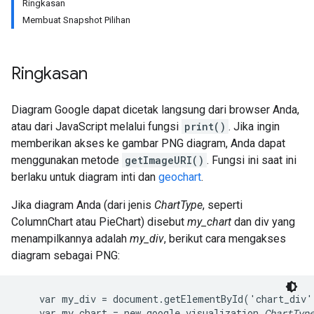
Ringkasan
Membuat Snapshot Pilihan
Ringkasan
Diagram Google dapat dicetak langsung dari browser Anda,
atau dari JavaScript melalui fungsi
print()
. Jika ingin
memberikan akses ke gambar PNG diagram, Anda dapat
menggunakan metode
getImageURI()
. Fungsi ini saat ini
berlaku untuk diagram inti dan
geochart
.
Jika diagram Anda (dari jenis
ChartType
, seperti
ColumnChart atau PieChart) disebut
my_chart
dan div yang
menampilkannya adalah
my_div
, berikut cara mengakses
diagram sebagai PNG:
    var my_div = document.getElementById('chart_div')
    var my_chart = new google.visualization.
ChartTyp