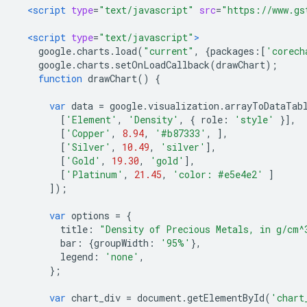
<script
type
=
"text/javascript"
src
=
"https://www.gs
<script
type
=
"text/javascript"
>
    google
.
charts
.
load
(
"current"
,
{
packages
:[
'corech
    google
.
charts
.
setOnLoadCallback
(
drawChart
);
function
 drawChart
()
{
var
 data 
=
 google
.
visualization
.
arrayToDataTab
[
'Element'
,
'Density'
,
{
 role
:
'style'
}],
[
'Copper'
,
8.94
,
'#b87333'
,
],
[
'Silver'
,
10.49
,
'silver'
],
[
'Gold'
,
19.30
,
'gold'
],
[
'Platinum'
,
21.45
,
'color: #e5e4e2'
]
]);
var
 options 
=
{
        title
:
"Density of Precious Metals, in g/cm^
        bar
:
{
groupWidth
:
'95%'
},
        legend
:
'none'
,
};
var
 chart_div 
=
 document
.
getElementById
(
'chart