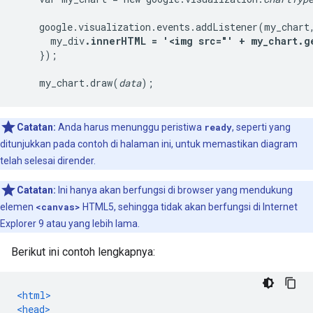
    google.visualization.events.addListener(my_chart,
      my_div
.innerHTML = '<img src="' + my_chart.g
    });

    my_chart.draw(
data
Catatan:
Anda harus menunggu peristiwa
ready
, seperti yang
ditunjukkan pada contoh di halaman ini, untuk memastikan diagram
telah selesai dirender.
Catatan:
Ini hanya akan berfungsi di browser yang mendukung
elemen
<canvas>
HTML5, sehingga tidak akan berfungsi di Internet
Explorer 9 atau yang lebih lama.
Berikut ini contoh lengkapnya:
<html>
<head>