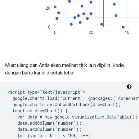
Muat ulang dan Anda akan melihat titik lain dipilih. Kode,
dengan baris kunci dicetak tebal:
<script type="text/javascript">

  google.charts.load("current", {packages:['corechart
  google.charts.setOnLoadCallback(drawChart);

  function drawChart() {

    var data = new google.visualization.DataTable();

    data.addColumn('number');

    data.addColumn('number');

    for (var i = 0; i < 100; i++)
