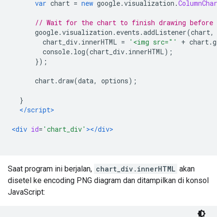
var
 chart 
=
new
 google
.
visualization
.
ColumnCha
// Wait for the chart to finish drawing before
      google
.
visualization
.
events
.
addListener
(
chart
,
        chart_div
.
innerHTML 
=
'<img src="'
+
 chart
.
g
        console
.
log
(
chart_div
.
innerHTML
);
});
      chart
.
draw
(
data
,
 options
);
}
</script>
<div
id
=
'chart_div'
></div>
Saat program ini berjalan,
chart_div.innerHTML
akan
disetel ke encoding PNG diagram dan ditampilkan di konsol
JavaScript: