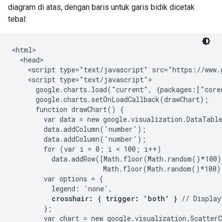
diagram di atas, dengan baris untuk garis bidik dicetak
tebal:
<html>

  <head>

    <script type="text/javascript" src="https://www.g
    <script type="text/javascript">

      google.charts.load("current", {packages:["corec
      google.charts.setOnLoadCallback(drawChart);

      function drawChart() {

        var data = new google.visualization.DataTable
        data.addColumn('number');

        data.addColumn('number');

        for (var i = 0; i < 100; i++)

          data.addRow([Math.floor(Math.random()*100),
                       Math.floor(Math.random()*100)]
        var options = {

          legend: 'none',

crosshair: { trigger: 'both' }
 // Display
        };

        var chart = new google.visualization.Scatter