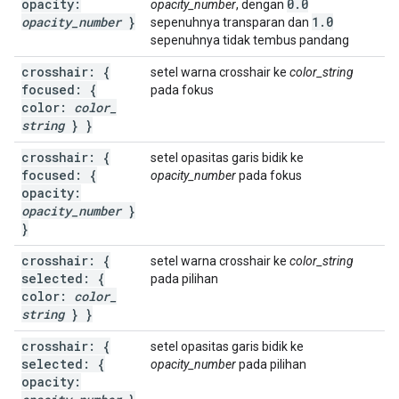
opacity:
0
.
0
opacity_number
, dengan
opacity
_
number
}
1
.
0
sepenuhnya transparan dan
sepenuhnya tidak tembus pandang
crosshair: {
setel warna crosshair ke
color_string
focused: {
pada fokus
color:
color
_
string
} }
crosshair: {
setel opasitas garis bidik ke
focused: {
opacity_number
pada fokus
opacity:
opacity
_
number
}
}
crosshair: {
setel warna crosshair ke
color_string
selected: {
pada pilihan
color:
color
_
string
} }
crosshair: {
setel opasitas garis bidik ke
selected: {
opacity_number
pada pilihan
opacity: