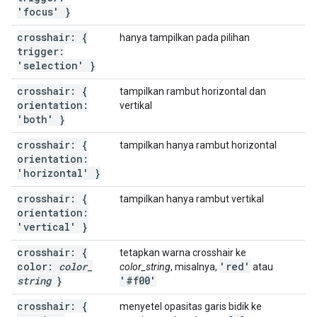
'focus' }
crosshair: {
hanya tampilkan pada pilihan
trigger:
'selection' }
crosshair: {
tampilkan rambut horizontal dan
orientation:
vertikal
'both' }
crosshair: {
tampilkan hanya rambut horizontal
orientation:
'horizontal' }
crosshair: {
tampilkan hanya rambut vertikal
orientation:
'vertical' }
crosshair: {
tetapkan warna crosshair ke
color:
color
_
'red'
color_string
, misalnya,
atau
string
}
'#f00'
crosshair: {
menyetel opasitas garis bidik ke