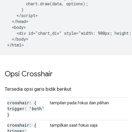
        chart.draw(data, options);

      }

    </script>

  </head>

  <body>

    <div id="chart_div" style="width: 900px; height: 
  </body>

Opsi Crosshair
Tersedia opsi garis bidik berikut:
crosshair: {
tampilan pada fokus dan pilihan
trigger: 'both'
}
crosshair: {
tampilkan saat fokus saja
trigger: