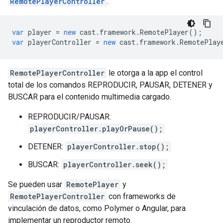
RemotePlayerController
.
var
player
=
new
cast
.
framework
.
RemotePlayer
();
var
playerController
=
new
cast
.
framework
.
RemotePlay
RemotePlayerController
le otorga a la app el control
total de los comandos REPRODUCIR, PAUSAR, DETENER y
BUSCAR para el contenido multimedia cargado.
REPRODUCIR/PAUSAR:
playerController.playOrPause();
DETENER:
playerController.stop();
BUSCAR:
playerController.seek();
Se pueden usar
RemotePlayer
y
RemotePlayerController
con frameworks de
vinculación de datos, como Polymer o Angular, para
implementar un reproductor remoto.