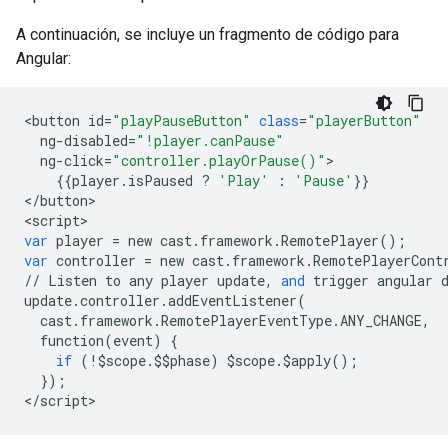
A continuación, se incluye un fragmento de código para
Angular:
<
button
id
=
"playPauseButton"
class
=
"playerButton"
ng
-
disabled
=
"!player.canPause"
ng
-
click
=
"controller.playOrPause()"
{{
player
.
isPaused
?
'Play'
:
'Pause'
}}

<
/
button
>

<
script
var
player
=
new
cast
.
framework
.
RemotePlayer
();
var
controller
=
new
cast
.
framework
.
RemotePlayerCont
//
Listen
to
any
player
update
,
and
trigger
angular
update
.
controller
.
addEventListener
(
cast
.
framework
.
RemotePlayerEventType
.
ANY_CHANGE
,
function
(
event
)
{
if
(
!$
scope
.$$
phase
)
$
scope
.$
apply
();
});
<
/
script
>