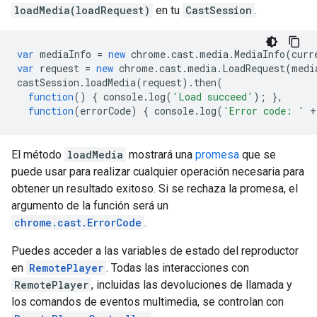
loadMedia(loadRequest)
en tu
CastSession
.
var
mediaInfo
=
new
chrome
.
cast
.
media
.
MediaInfo
(
curr
var
request
=
new
chrome
.
cast
.
media
.
LoadRequest
(
medi
castSession
.
loadMedia
(
request
).
then
(
function
()
{
console
.
log
(
'Load succeed'
);
},
function
(
errorCode
)
{
console
.
log
(
'Error code: '
+
El método
loadMedia
mostrará una
promesa
que se
puede usar para realizar cualquier operación necesaria para
obtener un resultado exitoso. Si se rechaza la promesa, el
argumento de la función será un
chrome.cast.ErrorCode
.
Puedes acceder a las variables de estado del reproductor
en
RemotePlayer
. Todas las interacciones con
RemotePlayer
, incluidas las devoluciones de llamada y
los comandos de eventos multimedia, se controlan con