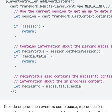
playerController
.
addEventListener
(
cast
.
framework
.
RemotePlayerEventType
.
MEDIA_INFO_CH
// Use the current session to get an up to date 
let
session
=
cast
.
framework
.
CastContext
.
getInst
if
(
!
session
)
{
return
;
}
// Contains information about the playing media 
let
mediaStatus
=
session
.
getMediaSession
();
if
(
!
mediaStatus
)
{
return
;
}
// mediaStatus also contains the mediaInfo conta
// information about the in progress content.
let
mediaInfo
=
mediaStatus
.
media
;
});
Cuando se producen eventos como pausa, reproducción,