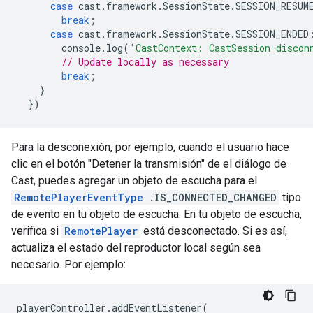
case
cast
.
framework
.
SessionState
.
SESSION_RESUM
break
;
case
cast
.
framework
.
SessionState
.
SESSION_ENDED
console
.
log
(
'CastContext: CastSession discon
// Update locally as necessary
break
;
}
})
Para la desconexión, por ejemplo, cuando el usuario hace
clic en el botón "Detener la transmisión" de el diálogo de
Cast, puedes agregar un objeto de escucha para el
RemotePlayerEventType
.IS_CONNECTED_CHANGED
tipo
de evento en tu objeto de escucha. En tu objeto de escucha,
verifica si
RemotePlayer
está desconectado. Si es así,
actualiza el estado del reproductor local según sea
necesario. Por ejemplo:
playerController
.
addEventListener
(