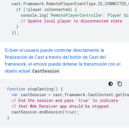
cast
.
framework
.
RemotePlayerEventType
.
IS_CONNECTED_
if
(
!
player
.
isConnected
)
{
console
.
log
(
'RemotePlayerController: Player di
// Update local player to disconnected state
}
});
Si bien el usuario puede controlar directamente la
finalización de Cast a través del botón de Cast del
framework, el emisor puede detener la transmisión con el
objeto actual.
CastSession
function
stopCasting
()
{
var
castSession
=
cast
.
framework
.
CastContext
.
getIn
// End the session and pass 'true' to indicate
// that Web Receiver app should be stopped.
castSession
.
endSession
(
true
);
}