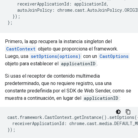
receiverApplicationId
:
applicationId
,
autoJoinPolicy
:
chrome
.
cast
.
AutoJoinPolicy
.
ORIGI
});
};
Primero, la app recupera la instancia singleton del
CastContext
objeto que proporciona el framework.
Luego, usa
setOptions(options)
con un
CastOptions
objeto para establecer el
applicationID
.
Si usas el receptor de contenido multimedia
predeterminado, que no requiere registro, usa una
constante predefinida por el SDK de Web Sender, como se
muestra a continuación, en lugar del
applicationID
:
cast
.
framework
.
CastContext
.
getInstance
().
setOptions
(
receiverApplicationId
:
chrome
.
cast
.
media
.
DEFAULT_M
});