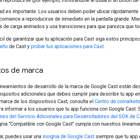
 reproducirse (por ejemplo, mostrándole al usuario un botón de 
ad es importante. Los usuarios deben poder ubicar rápidamente e
comience a reproducirse de inmediato en la pantalla grande. Mie
s de carga animados y usa transiciones para que parezca que to
il de garantizar que tu aplicación para Cast siga estos principios
seño
de Cast y
probar tus aplicaciones para Cast
.
tos de marca
lineamientos de desarrollo de la marca de Google Cast están de
equisitos adicionales que debes cumplir para describir tu app en
 marca de los dispositivos Cast, consulta el
Centro de comarketi
a informar a los usuarios que tu app funciona con Google Cast.
nes del Servicio Adicionales para Desarrolladores del SDK de C
ignia "Compatible con Google Cast" cumpla con nuestros lineamie
ar, puedes usar una
insignia de Google Cast
siempre que tu app 