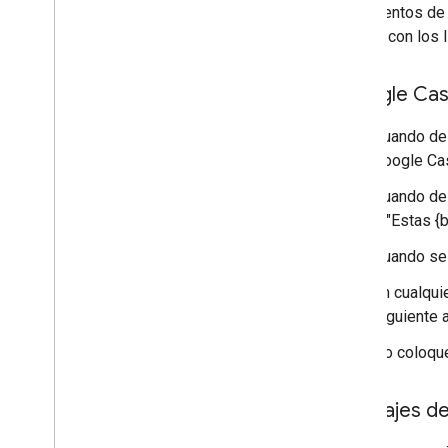
lineamientos de 
cumple con los l
"Google Cas
Cuando des
Google Cas
Cuando des
o "Estas {
Cuando se 
En cualquie
siguiente 
No coloque
Mensajes de