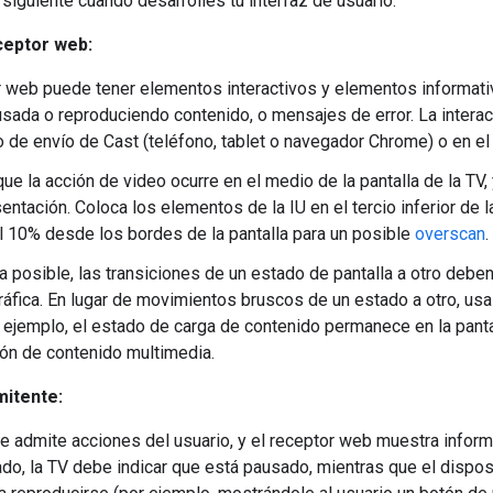
 siguiente cuando desarrolles tu interfaz de usuario.
ceptor web:
r web puede tener elementos interactivos y elementos informativ
usada o reproduciendo contenido, o mensajes de error. La interacc
o de envío de Cast (teléfono, tablet o navegador Chrome) o en el 
ue la acción de video ocurre en el medio de la pantalla de la TV, 
entación. Coloca los elementos de la IU en el tercio inferior de 
 10% desde los bordes de la pantalla para un posible
overscan
.
 posible, las transiciones de un estado de pantalla a otro deben
áfica. En lugar de movimientos bruscos de un estado a otro, usa
r ejemplo, el estado de carga de contenido permanece en la pant
ón de contenido multimedia.
mitente:
te admite acciones del usuario, y el receptor web muestra inform
do, la TV debe indicar que está pausado, mientras que el disposi