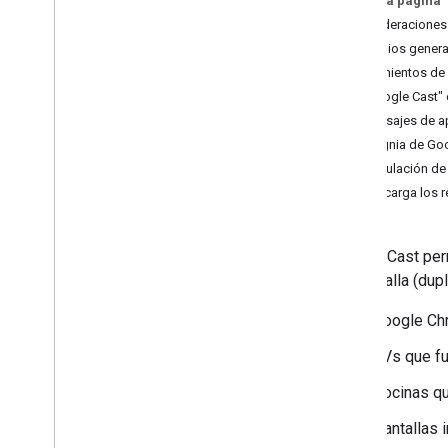
En esta página
Desarrollar la app de Android Sender
Consideraciones
Desarrollar una aplicación emisora de i
OS
Principios gener
Desarrollar una aplicación de remitente
Lineamientos de
web
"Google Cast" 
Solución de problemas de
Mensajes de a
descubrimiento
Insignia de Go
Migrar la app del remitente v2 a CAF
Vinculación de
Descarga los r
Apps receptoras
Desarrolla una app receptoraweb
Cómo desarrollar una app receptora de
Google Cast per
Android TV
de pantalla (dup
Migra el receptor v2 a CAF
Google Ch
Contenido multimedia
Medios compatibles
TVs que f
Mensajes de reproducción de
Bocinas qu
contenido multimedia
Protocolos de transmisión
Pantallas i