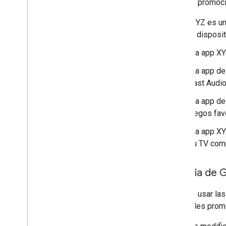
Puedes promocio
"XYZ es un
tu disposit
"La app XY
"La app de
Cast Audio
"La app de
juegos fav
"La app XY
su TV comp
Insignia de 
Puedes usar las 
materiales promo