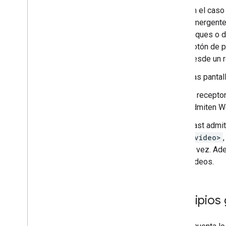
En el caso
emergentes
toques o d
botón de p
desde un r
Las pantal
El recepto
admiten We
Cast admit
<video>
la vez. Ad
videos.
Principios