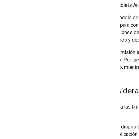
Tablets An
Guía de diseño
Lineamientos de UX
En el modelo de i
Lista de tareas de diseño
remoto para contr
instrucciones de
Casos de prueba
(presiones y de
Cómo probar las apps de Cast
La transmisión s
Dispositivos
conjunto. Por ej
Dispositivos de audio
pausado, mientra
Considera
Debido a las lim
Cast:
El disposi
aplicación