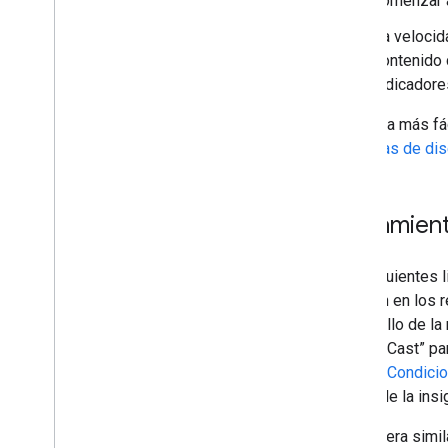
comenzar a
La velocid
contenido 
indicadore
La forma más fác
de tareas de di
Lineamien
Los siguientes 
enfocan en los r
desarrollo de la
Google Cast” par
con las
Condicio
el uso de la ins
De manera simil