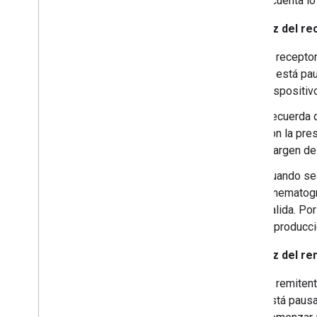
Ten en cuenta lo
Interfaz del re
El recepto
si está pa
dispositiv
Recuerda q
con la pres
margen del
Cuando sea
cinematogr
salida. Po
reproducci
Interfaz del re
El remiten
está pausa