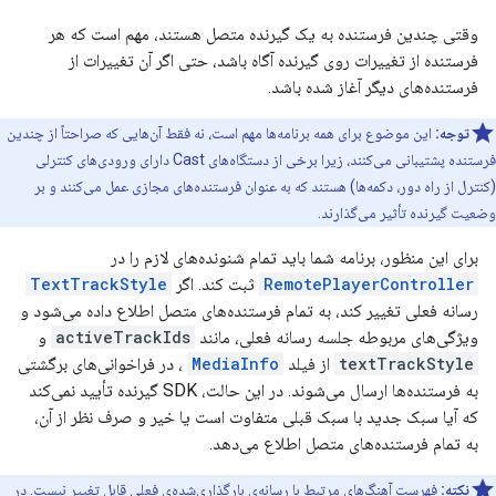
وقتی چندین فرستنده به یک گیرنده متصل هستند، مهم است که هر
فرستنده از تغییرات روی گیرنده آگاه باشد، حتی اگر آن تغییرات از
فرستنده‌های دیگر آغاز شده باشد.
توجه:
این موضوع برای همه برنامه‌ها مهم است، نه فقط آن‌هایی که صراحتاً از چندین
فرستنده پشتیبانی می‌کنند، زیرا برخی از دستگاه‌های Cast دارای ورودی‌های کنترلی
(کنترل از راه دور، دکمه‌ها) هستند که به عنوان فرستنده‌های مجازی عمل می‌کنند و بر
وضعیت گیرنده تأثیر می‌گذارند.
برای این منظور، برنامه شما باید تمام شنونده‌های لازم را در
RemotePlayerController
ثبت کند. اگر
TextTrackStyle
رسانه فعلی تغییر کند، به تمام فرستنده‌های متصل اطلاع داده می‌شود و
ویژگی‌های مربوطه جلسه رسانه فعلی، مانند
activeTrackIds
و
textTrackStyle
از فیلد
MediaInfo
، در فراخوانی‌های برگشتی
به فرستنده‌ها ارسال می‌شوند. در این حالت، SDK گیرنده تأیید نمی‌کند
که آیا سبک جدید با سبک قبلی متفاوت است یا خیر و صرف نظر از آن،
به تمام فرستنده‌های متصل اطلاع می‌دهد.
نکته:
فهرست آهنگ‌های مرتبط با رسانه‌ی بارگذاری‌شده‌ی فعلی قابل تغییر نیست. در