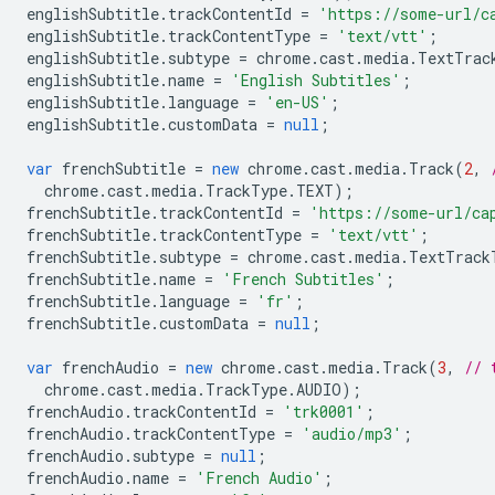
englishSubtitle
.
trackContentId
=
'https://some-url/c
englishSubtitle
.
trackContentType
=
'text/vtt'
;
englishSubtitle
.
subtype
=
chrome
.
cast
.
media
.
TextTrac
englishSubtitle
.
name
=
'English Subtitles'
;
englishSubtitle
.
language
=
'en-US'
;
englishSubtitle
.
customData
=
null
;
var
frenchSubtitle
=
new
chrome
.
cast
.
media
.
Track
(
2
,
chrome
.
cast
.
media
.
TrackType
.
TEXT
);
frenchSubtitle
.
trackContentId
=
'https://some-url/ca
frenchSubtitle
.
trackContentType
=
'text/vtt'
;
frenchSubtitle
.
subtype
=
chrome
.
cast
.
media
.
TextTrack
frenchSubtitle
.
name
=
'French Subtitles'
;
frenchSubtitle
.
language
=
'fr'
;
frenchSubtitle
.
customData
=
null
;
var
frenchAudio
=
new
chrome
.
cast
.
media
.
Track
(
3
,
// 
chrome
.
cast
.
media
.
TrackType
.
AUDIO
);
frenchAudio
.
trackContentId
=
'trk0001'
;
frenchAudio
.
trackContentType
=
'audio/mp3'
;
frenchAudio
.
subtype
=
null
;
frenchAudio
.
name
=
'French Audio'
;