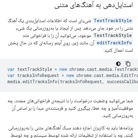
استایل‌دهی به آهنگ‌های متنی
TextTrackStyle
شیء‌ای است که اطلاعات استایل‌بندی یک آهنگ
متنی را در خود جای می‌دهد. پس از ایجاد یا به‌روزرسانی یک شیء
TextTrackStyle
موجود، می‌توانید آن را با فراخوانی متد
editTrackInfo
آن، مانند زیر، روی آیتم رسانه‌ای که در حال پخش
است اعمال کنید:
var
textTrackStyle
=
new
chrome
.
cast
.
media
.
TextTrack
var
tracksInfoRequest
=
new
chrome
.
cast
.
media
.
EditTr
media
.
editTracksInfo
(
tracksInfoRequest
,
successCallb
شما می‌توانید وضعیت درخواست را با نتیجه‌ی فراخوانی‌های مجدد، چه
موفقیت‌آمیز و چه خطا، پیگیری کنید و فرستنده‌ی مبدا را بر اساس آن
به‌روزرسانی کنید.
برنامه‌ها باید به کاربران اجازه دهند سبک آهنگ‌های متنی را به‌روزرسانی
کنند، چه با استفاده از تنظیمات ارائه شده توسط سیستم و چه توسط