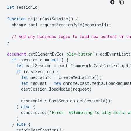
let
sessionId
;
function
rejoinCastSession
()
{
chrome
.
cast
.
requestSessionById
(
sessionId
);
// Add any business logic to load new content or o
}
document
.
getElementById
(
'play-button'
).
addEventListe
if
(
sessionId
==
null
)
{
let
castSession
=
cast
.
framework
.
CastContext
.
get
if
(
castSession
)
{
let
mediaInfo
=
createMediaInfo
();
let
request
=
new
chrome
.
cast
.
media
.
LoadReques
castSession
.
loadMedia
(
request
)
sessionId
=
CastSession
.
getSessionId
();
}
else
{
console
.
log
(
"Error: Attempting to play media w
}
}
else
{
rejoinCastSession
();