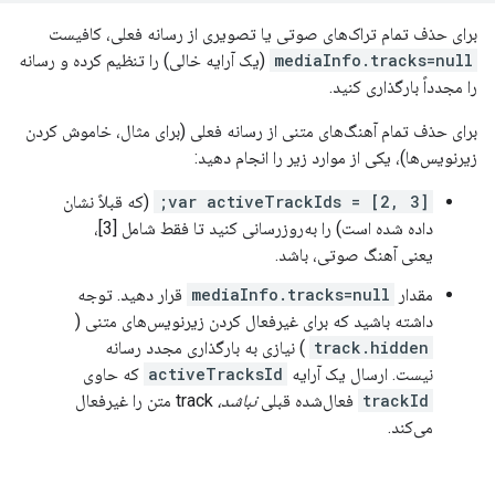
برای حذف تمام تراک‌های صوتی یا تصویری از رسانه فعلی، کافیست
mediaInfo.tracks=null
(یک آرایه خالی) را تنظیم کرده و رسانه
را مجدداً بارگذاری کنید.
برای حذف تمام آهنگ‌های متنی از رسانه فعلی (برای مثال، خاموش کردن
زیرنویس‌ها)، یکی از موارد زیر را انجام دهید:
var activeTrackIds = [2, 3];
(که قبلاً نشان
داده شده است) را به‌روزرسانی کنید تا فقط شامل [3]،
یعنی آهنگ صوتی، باشد.
مقدار
mediaInfo.tracks=null
قرار دهید. توجه
داشته باشید که برای غیرفعال کردن زیرنویس‌های متنی (
track.hidden
) نیازی به بارگذاری مجدد رسانه
نیست. ارسال یک آرایه
activeTracksId
که حاوی
trackId
فعال‌شده قبلی
نباشد،
track متن را غیرفعال
می‌کند.