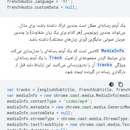
frenchAudio
.
language
=
'fr'
;
frenchAudio
.
customData
=
null
;
یک آیتم رسانه‌ای ممکن است چندین تراک داشته باشد؛ برای مثال،
می‌تواند چندین زیرنویس (هر کدام برای یک زبان متفاوت) یا چندین
جریان صوتی جایگزین (برای زبان‌های مختلف) داشته باشد.
MediaInfo
کلاسی است که یک آیتم رسانه‌ای را مدل‌سازی می‌کند.
برای مرتبط کردن مجموعه‌ای از اشیاء
Track
با یک آیتم رسانه‌ای،
ویژگی
tracks
آن را به‌روزرسانی می‌کنید. این ارتباط باید قبل از
بارگذاری رسانه در گیرنده ایجاد شود:
var
tracks
=
[
englishSubtitle
,
frenchSubtitle
,
french
var
mediaInfo
=
new
chrome
.
cast
.
media
.
MediaInfo
(
medi
mediaInfo
.
contentType
=
'video/mp4'
;
mediaInfo
.
metadata
=
new
chrome
.
cast
.
media
.
GenericMe
mediaInfo
.
customData
=
null
;
mediaInfo
.
streamType
=
chrome
.
cast
.
media
.
StreamType
.
mediaInfo
.
textTrackStyle
=
new
chrome
.
cast
.
media
.
Tex