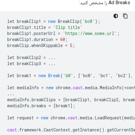
Ad Breaks را مشخص کنید:
let
breakClip1
=
new
BreakClip
(
'bc0'
);
breakClip1
.
title
=
'Clip title'
breakClip1
.
posterUrl
=
'https://www.some.url'
;
breakClip1
.
duration
=
60
;
breakClip
.
whenSKippable
=
5
;
let
breakClip2
=
...
let
breakClip3
=
...
let
break1
=
new
Break
(
'b0'
,
[
'bc0', 'bc1', 'bc2'
]
,
let
mediaInfo
=
new
chrome
.
cast
.
media
.
MediaInfo
(
<
con
...
mediaInfo
.
breakClips
=
[
breakClip1, breakClip2, brea
mediaInfo
.
breaks
=
[
break1
]
;
let
request
=
new
chrome
.
cast
.
media
.
LoadRequest
(
medi
cast
.
framework
.
CastContext
.
getInstance
().
getCurrentS