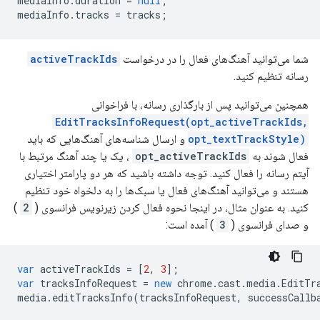
mediaInfo
.
duration
=
null
;
mediaInfo
.
tracks
=
tracks
;
شما می‌توانید آهنگ‌های فعال را در درخواست
activeTrackIds
رسانه تنظیم کنید.
همچنین می‌توانید پس از بارگذاری رسانه، با فراخوانی
EditTracksInfoRequest(opt_activeTrackIds,
opt_textTrackStyle)
و ارسال شناسه‌های آهنگ‌هایی که باید
فعال شوند به
opt_activeTrackIds
، یک یا چند آهنگ مرتبط با
آیتم رسانه را فعال کنید. توجه داشته باشید که هر دو پارامتر اختیاری
هستند و می‌توانید آهنگ‌های فعال یا سبک‌ها را به دلخواه خود تنظیم
کنید. به عنوان مثال، در اینجا نحوه فعال کردن زیرنویس فرانسوی (
2
)
و صدای فرانسوی (
3
) آمده است:
var
activeTrackIds
=
[
2
,
3
];
var
tracksInfoRequest
=
new
chrome
.
cast
.
media
.
EditTr
media
.
editTracksInfo
(
tracksInfoRequest
,
successCallb