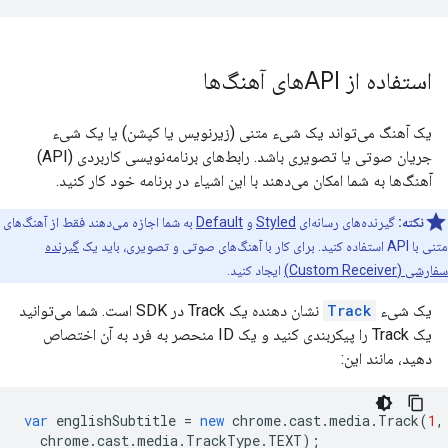
استفاده از APIهای آهنگ‌ها
یک آهنگ می‌تواند یک شیء متنی (زیرنویس یا کپشن) یا یک شیء
جریان صوتی یا تصویری باشد. رابط‌های برنامه‌نویسی کاربردی (API)
آهنگ‌ها به شما امکان می‌دهند با این اشیاء در برنامه خود کار کنید.
نکته:
گیرنده‌های رسانه‌ای
Styled
و
Default
به شما اجازه می‌دهند فقط از آهنگ‌های
متنی با API استفاده کنید. برای کار با آهنگ‌های صوتی و تصویری، باید یک
گیرنده
سفارشی (Custom Receiver)
ایجاد کنید.
یک شیء
Track
نشان دهنده یک Track در SDK است. شما می‌توانید
یک Track را پیکربندی کنید و یک ID منحصر به فرد به آن اختصاص
دهید، مانند این:
var
englishSubtitle
=
new
chrome
.
cast
.
media
.
Track
(
1
,
chrome
.
cast
.
media
.
TrackType
.
TEXT
);