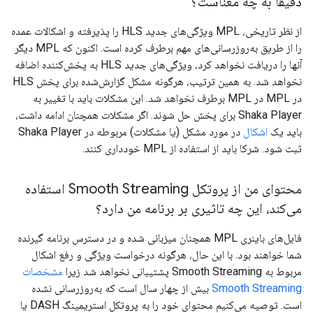
دقیقاً به چه معناست؟
از نظر تاریخی، MPL ویژگی‌های جدید HLS را پذیرفته و اشکالات عمده
را از طریق به‌روزرسانی‌های مهم برطرف کرده است. اکنون که MPL دیگر
آنها را دریافت نخواهد کرد، ویژگی‌های جدید HLS به پخش‌کننده اضافه
نخواهد شد. به همین ترتیب، هرگونه مشکل گزارش‌شده برای پخش HLS
در MPL در MPL برطرف نخواهد شد. این مشکلات باید با تغییر به
Shaka Player برای پخش حل شوند. اگر مشکلات همچنان ادامه داشت،
باید یک
اشکال
در مورد مشکل (یا مشکلات) مربوطه در Shaka Player
ثبت شود. شرکا باید از استفاده از MPL خودداری کنند.
محتوای من از پروتکل Smooth Streaming استفاده
می‌کند، این چه تاثیری بر برنامه من دارد؟
فایل‌های باینری MPL همچنان میزبانی شده و در دسترس برنامه گیرنده
شما خواهند بود. با این حال، هرگونه درخواست ویژگی و رفع اشکال
مربوط به Smooth Streaming پشتیبانی نخواهد شد زیرا
مشخصات
Smooth Streaming
بیش از چهار سال است که به‌روزرسانی نشده
است. توصیه می‌کنیم محتوای خود را به پروتکل استریمینگ DASH یا