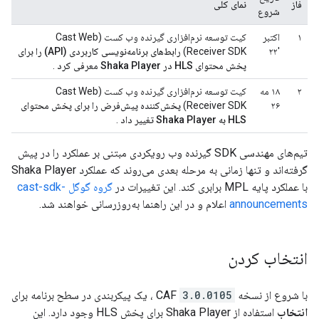
فاز
نمای کلی
شروع
۱
اکتبر
کیت توسعه نرم‌افزاری گیرنده وب کست (Cast Web
'۲۲
Receiver SDK)
رابط‌های برنامه‌نویسی کاربردی (API) را برای
پخش محتوای HLS در Shaka Player معرفی کرد
.
۲
۱۸ مه
کیت توسعه نرم‌افزاری گیرنده وب کست (Cast Web
۲۶
Receiver SDK)
پخش‌کننده پیش‌فرض را برای پخش محتوای
HLS به Shaka Player تغییر داد
.
تیم‌های مهندسی SDK گیرنده وب رویکردی مبتنی بر عملکرد را در پیش
گرفته‌اند و تنها زمانی به مرحله بعدی می‌روند که عملکرد Shaka Player
با عملکرد پایه MPL برابری کند. این تغییرات در
گروه گوگل cast-sdk-
announcements
اعلام و در این راهنما به‌روزرسانی خواهند شد.
انتخاب کردن
با شروع از نسخه CAF
3.0.0105
، یک پیکربندی در سطح برنامه برای
انتخاب
استفاده از Shaka Player برای پخش HLS وجود دارد. این