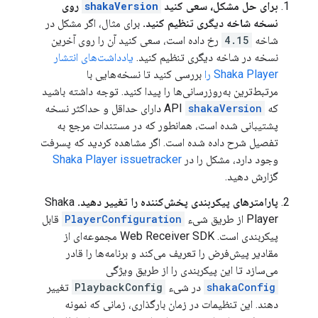
برای حل مشکل، سعی کنید
shakaVersion
روی
نسخه شاخه دیگری تنظیم کنید.
برای مثال، اگر مشکل در
شاخه
4.15
رخ داده است، سعی کنید آن را روی آخرین
نسخه در شاخه دیگری تنظیم کنید.
یادداشت‌های انتشار
Shaka Player را
بررسی کنید تا نسخه‌هایی با
مرتبط‌ترین به‌روزرسانی‌ها را پیدا کنید. توجه داشته باشید
که API
shakaVersion
دارای حداقل و حداکثر نسخه
پشتیبانی شده است، همانطور که در مستندات مرجع به
تفصیل شرح داده شده است. اگر مشاهده کردید که پسرفت
وجود دارد، مشکل را در
Shaka Player issuetracker
گزارش دهید.
پارامترهای پیکربندی پخش‌کننده را تغییر دهید.
Shaka
Player از طریق شیء
PlayerConfiguration
قابل
پیکربندی است. Web Receiver SDK مجموعه‌ای از
مقادیر پیش‌فرض را تعریف می‌کند و برنامه‌ها را قادر
می‌سازد تا این پیکربندی را از طریق ویژگی
shakaConfig
در شیء
PlaybackConfig
تغییر
دهند. این تنظیمات در زمان بارگذاری، زمانی که نمونه