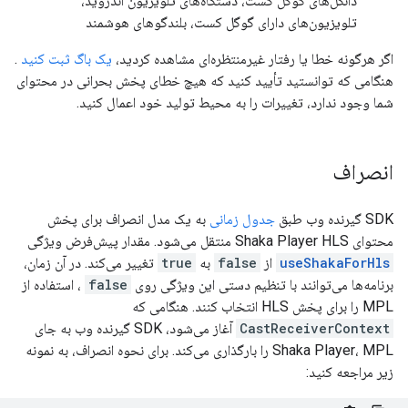
دانگل‌های گوگل کست، دستگاه‌های تلویزیون اندروید،
تلویزیون‌های دارای گوگل کست، بلندگوهای هوشمند
اگر هرگونه خطا یا رفتار غیرمنتظره‌ای مشاهده کردید،
یک باگ ثبت کنید
.
هنگامی که توانستید تأیید کنید که هیچ خطای پخش بحرانی در محتوای
شما وجود ندارد، تغییرات را به محیط تولید خود اعمال کنید.
انصراف
SDK گیرنده وب طبق
جدول زمانی
به یک مدل انصراف برای پخش
محتوای Shaka Player HLS منتقل می‌شود. مقدار پیش‌فرض ویژگی
useShakaForHls
از
false
به
true
تغییر می‌کند. در آن زمان،
برنامه‌ها می‌توانند با تنظیم دستی این ویژگی روی
false
، استفاده از
MPL را برای پخش HLS انتخاب کنند. هنگامی که
CastReceiverContext
آغاز می‌شود، SDK گیرنده وب به جای
Shaka Player، MPL را بارگذاری می‌کند. برای نحوه انصراف، به نمونه
زیر مراجعه کنید: