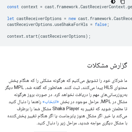
const
context
=
cast
.
framework
.
CastReceiverContext
.
g
let
castReceiverOptions
=
new
cast
.
framework
.
CastRec
castReceiverOptions
.
useShakaForHls
=
false
;
context
.
start
(
castReceiverOptions
);
گزارش مشکلات
ما شرکای خود را تشویق می‌کنیم که هرگونه مشکلی را که هنگام پخش
محتوای HLS پیدا می‌کنند، ثبت کنند. همانطور که گفته شد، MPL دیگر
به‌روزرسانی‌های مهم را دریافت نخواهد کرد. در صورت بروز هرگونه
مشکل در MPL، مراحل موجود در بخش
«انتخاب»
راهنما را دنبال کنید
تا مطمئن شوید که تغییر به Shaka Player مشکل شما را برطرف
می‌کند یا خیر. اگر مشکل هنوز پابرجاست یا اگر هنگام تغییر پخش‌کننده
با مشکل دیگری مواجه شدید، مراحل زیر را دنبال کنید.