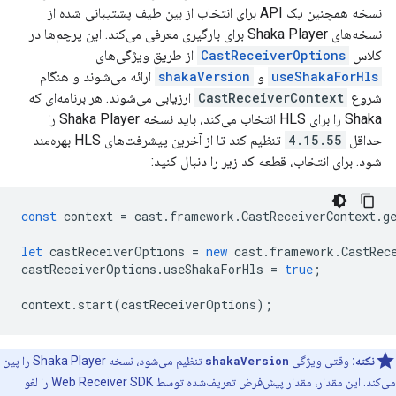
نسخه همچنین یک API برای انتخاب از بین طیف پشتیبانی شده از
نسخه‌های Shaka Player برای بارگیری معرفی می‌کند. این پرچم‌ها در
کلاس
CastReceiverOptions
از طریق ویژگی‌های
useShakaForHls
و
shakaVersion
ارائه می‌شوند و هنگام
شروع
CastReceiverContext
ارزیابی می‌شوند. هر برنامه‌ای که
Shaka را برای HLS انتخاب می‌کند، باید نسخه Shaka Player را
حداقل
4.15.55
تنظیم کند تا از آخرین پیشرفت‌های HLS بهره‌مند
شود. برای انتخاب، قطعه کد زیر را دنبال کنید:
const
context
=
cast
.
framework
.
CastReceiverContext
.
g
let
castReceiverOptions
=
new
cast
.
framework
.
CastRec
castReceiverOptions
.
useShakaForHls
=
true
;
context
.
start
(
castReceiverOptions
);
نکته:
وقتی ویژگی
shakaVersion
تنظیم می‌شود، نسخه Shaka Player را پین
می‌کند. این مقدار، مقدار پیش‌فرض تعریف‌شده توسط Web Receiver SDK را لغو