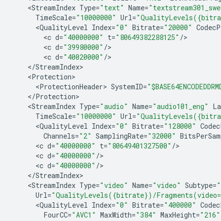
<
StreamIndex
Type
=
"text"
Name
=
"textstream301_swe
TimeScale
=
"10000000"
Url
=
"QualityLevels({bitra
<
QualityLevel
Index
=
"0"
Bitrate
=
"20000"
CodecP
<
c
d
=
"40000000"
t
=
"80649382288125"
/
<
c
d
=
"39980000"
/
<
c
d
=
"40020000"
/
<
/
StreamIndex
<
Protection
<
ProtectionHeader
>
SystemID
=
"$BASE64ENCODEDDRM
<
/
Protection
<
StreamIndex
Type
=
"audio"
Name
=
"audio101_eng"
La
TimeScale
=
"10000000"
Url
=
"QualityLevels({bitra
<
QualityLevel
Index
=
"0"
Bitrate
=
"128000"
Codec
Channels
=
"2"
SamplingRate
=
"32000"
BitsPerSam
<
c
d
=
"40000000"
t
=
"80649401327500"
/
<
c
d
=
"40000000"
/
<
c
d
=
"40000000"
/
<
/
StreamIndex
<
StreamIndex
Type
=
"video"
Name
=
"video"
Subtype
=
"
Url
=
"QualityLevels({bitrate})/Fragments(video
<
QualityLevel
Index
=
"0"
Bitrate
=
"400000"
Codec
FourCC
=
"AVC1"
MaxWidth
=
"384"
MaxHeight
=
"216"