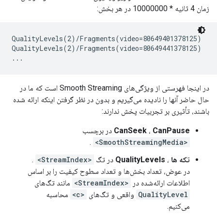
زمان 4 ثانیه * 10000000 در هر بخش:
QualityLevels(2)/Fragments(video=80649401378125)

QualityLevels(2)/Fragments(video=80649441378125)

در اینجا فهرستی از ویژگی‌های Smooth Streaming است که ما در
حال حاضر آنها را نادیده می‌گیریم و بدون در نظر گرفتن اینکه ارائه شده
باشند، تأثیری بر تجربیات پخش ندارند:
CanPause
،
CanSeek
در برچسب
.
<SmoothStreamingMedia>
تکه ها
،
QualityLevels
در تگ
<StreamIndex>
.
در عوض، تعداد بخش‌ها و تعداد سطوح کیفیت را بر اساس
اطلاعات ارائه‌شده در
<StreamIndex>
مانند تگ‌های
QualityLevel
واقعی و تگ‌های
<c>
محاسبه
می‌کنیم.