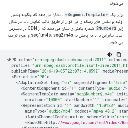
می‌شوند.
برای یک
<SegmentTemplate>
، نشان می دهد که چگونه بخش
اولیه و بخش های رسانه را می توان از طریق قالب نمایش داد. در مثال
زیر
$Number$
شماره بخش را نشان می دهد که از CDN در دسترس
است. بنابراین با ادامه پخش به seg1.m4s، seg2.m4s و غیره ترجمه
می شود.
<
MPD
xmlns
=
"urn:mpeg:dash:schema:mpd:2011"
xmlns
:
ns
profiles
=
"urn:mpeg:dash:profile:isoff-live:2011,ht
publishTime
=
"2016-10-05T22:07:14.859Z"
mediaPresen
<
Period
id
=
"P0"
<
AdaptationSet
lang
=
"en"
segmentAlignment
=
"true"
<
ContentComponent
id
=
"1"
contentType
=
"audio"
/
<
SegmentTemplate
media
=
"seg$Number$.m4s"
initi
duration
=
"10000"
startNumber
=
"1"
timescale
=
"
<
Representation
id
=
"1"
bandwidth
=
"150123"
audi
mimeType
=
"audio/mp4"
codecs
=
"mp4a.40.2"
sta
<
AudioChannelConfiguration
schemeIdUri
=
"urn:
<
BaseURL>http
:
//www.google.com/testVideo</Ba