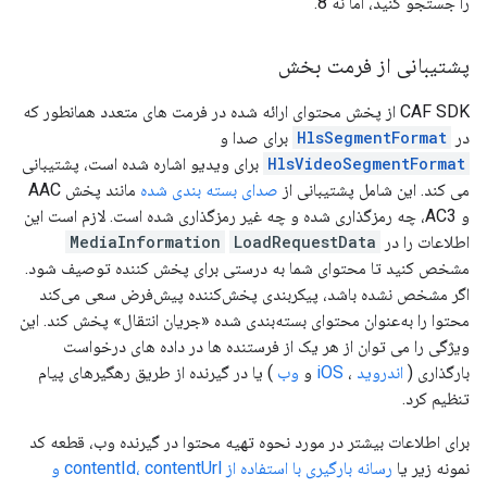
را جستجو کنید، اما نه 8.
پشتیبانی از فرمت بخش
CAF SDK از پخش محتوای ارائه شده در فرمت های متعدد همانطور که
در
HlsSegmentFormat
برای صدا و
HlsVideoSegmentFormat
برای ویدیو اشاره شده است، پشتیبانی
می کند. این شامل پشتیبانی از
صدای بسته بندی شده
مانند پخش AAC
و AC3، چه رمزگذاری شده و چه غیر رمزگذاری شده است. لازم است این
اطلاعات را در
LoadRequestData
MediaInformation
مشخص کنید تا محتوای شما به درستی برای پخش کننده توصیف شود.
اگر مشخص نشده باشد، پیکربندی پخش‌کننده پیش‌فرض سعی می‌کند
محتوا را به‌عنوان محتوای بسته‌بندی شده «جریان انتقال» پخش کند. این
ویژگی را می توان از هر یک از فرستنده ها در داده های درخواست
بارگذاری (
اندروید
،
iOS
و
وب
) یا در گیرنده از طریق رهگیرهای پیام
تنظیم کرد.
برای اطلاعات بیشتر در مورد نحوه تهیه محتوا در گیرنده وب، قطعه کد
نمونه زیر یا
رسانه بارگیری با استفاده از contentId، contentUrl و