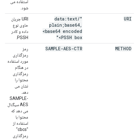
استفاده می
شود.
/
"data:text
URI
URI جریان
plain;base64
,
حاوی نوع
<base64 encoded
داده و کادر
PSSH box>"
PSSH.
SAMPLE-AES-CTR
METHOD
رمز
رمزگذاری
مورد استفاده
در هنگام
رمزگذاری
محتوا را
نشان می
دهد.
SAMPLE-
AES سیگنال
می دهد که
محتوا با
استفاده از
"cbcs"
رمزگذاری