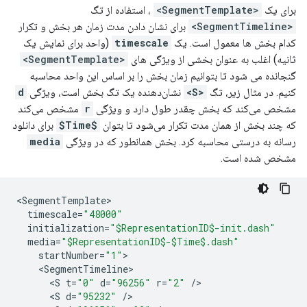
برای یک
<SegmentTemplate>
، استفاده از تگ
<SegmentTimeline>
برای نشان دادن مدت زمان هر بخش و تکرار
کدام بخش ها معمول است. یک
timescale
(واحد برای نمایش یک
ثانیه) اغلب به عنوان بخشی از ویژگی های
<SegmentTemplate>
گنجانده می شود تا بتوانیم زمان بخش را بر اساس این واحد محاسبه
کنیم. در مثال زیر، تگ
<S>
نشان‌دهنده یک تگ بخش است، ویژگی
d
مشخص می‌کند که بخش چقدر طول دارد و ویژگی
r
مشخص می‌کند
که چند بخش از همان مدت تکرار می‌شود تا بتوان
$Time$
برای دانلود
رسانه به درستی محاسبه کرد. بخش همانطور که در ویژگی
media
مشخص شده است.
<
SegmentTemplate
timescale
=
"48000"
initialization
=
"$RepresentationID$-init.dash"
media
=
"$RepresentationID$-$Time$.dash"
startNumber
=
"1"
<
SegmentTimeline
<
S
t
=
"0"
d
=
"96256"
r
=
"2"
/
<
S
d
=
"95232"
/