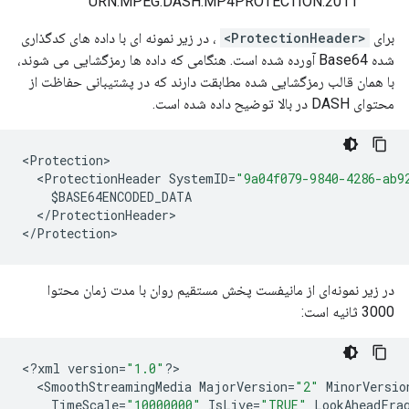
'URN:MPEG:DASH:MP4PROTECTION:2011'
برای
<ProtectionHeader>
، در زیر نمونه ای با داده های کدگذاری
شده Base64 آورده شده است. هنگامی که داده ها رمزگشایی می شوند،
با همان قالب رمزگشایی شده مطابقت دارند که در پشتیبانی حفاظت از
محتوای DASH در بالا توضیح داده شده است.
<
Protection
<
ProtectionHeader
SystemID
=
"9a04f079-9840-4286-ab9
$BASE64ENCODED_DATA
<
/
ProtectionHeader
>

<
/
Protection
در زیر نمونه‌ای از مانیفست پخش مستقیم روان با مدت زمان محتوا
3000 ثانیه است:
<
?
xml
version
=
"1.0"
?
<
SmoothStreamingMedia
MajorVersion
=
"2"
MinorVersio
TimeScale
=
"10000000"
IsLive
=
"TRUE"
LookAheadFra