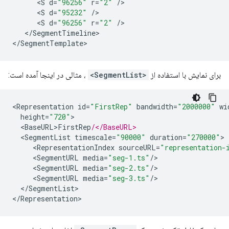
<
S
d
=
"96256"
r
=
"2"
/
<
S
d
=
"95232"
/
<
S
d
=
"96256"
r
=
"2"
/
<
/
SegmentTimeline
>

<
/
SegmentTemplate
برای نمایش با استفاده از
<SegmentList>
، مثالی در اینجا آمده است:
<
Representation
id
=
"FirstRep"
bandwidth
=
"2000000"
wi
height
=
"720"
<
BaseURL>FirstRep
/</BaseURL>
<
SegmentList
timescale
=
"90000"
duration
=
"270000"
<
RepresentationIndex
sourceURL
=
"representation-
<
SegmentURL
media
=
"seg-1.ts"
/
<
SegmentURL
media
=
"seg-2.ts"
/
<
SegmentURL
media
=
"seg-3.ts"
/
<
/
SegmentList
>

<
/
Representation