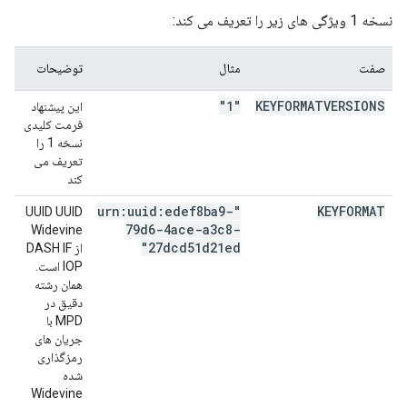
نسخه 1 ویژگی های زیر را تعریف می کند:
صفت
مثال
توضیحات
"1"
KEYFORMATVERSIONS
این پیشنهاد
فرمت کلیدی
نسخه 1 را
تعریف می
کند
"urn:uuid:edef8ba9-
KEYFORMAT
UUID UUID
79d6-4ace-a3c8-
Widevine
27dcd51d21ed"
از DASH IF
IOP است.
همان رشته
دقیق در
MPD با
جریان های
رمزگذاری
شده
Widevine