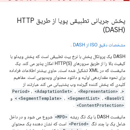
پخش جریانی تطبیقی ​​پویا از طریق HTTP
(DASH)
مشخصات دقیق ISO از DASH
.
DASH یک پروتکل پخش با نرخ بیت تطبیقی ​​است که پخش ویدئو با
کیفیت بالا را از طریق سرورهای HTTP(S) امکان پذیر می کند. یک
مانیفست که در XML تشکیل شده است، حاوی بیشتر اطلاعات فراداده
برای نحوه مقداردهی اولیه و دانلود محتوای ویدیویی است. مفاهیم
کلیدی که پخش کننده گیرنده وب پشتیبانی می کند عبارتند از
،
<AdaptationSet>
،
<Representation>
،
<Period>
<BaseUrl>
،
<SegmentList>
،
<SegmentTemplate>
و
.
<ContentProtection>
مانیفست DASH با یک تگ ریشه
<MPD>
شروع می شود و در داخل
شامل یک یا چند تگ
<Period>
است که نشان دهنده یک محتوای