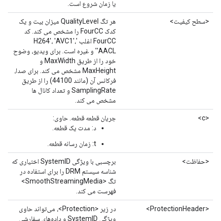
یا زمان شروع است.
<سطح کیفیت>
هر تگ QualityLevel میزان بیت و یک
کدک FourCC را مشخص می کند. کد
FourCC اغلب 'H264'، 'AVC1'،
'AACL' و غیره است. برای ویدیو، وضوح
خود را از طریق MaxWidth و
MaxHeight مشخص می کند. برای صدا،
فرکانس آن (مانند 44100) را از طریق
SamplingRate و تعداد کانال ها
مشخص می کند.
<c>
جریان قطعه قطعه. حاوی:
د: مدت یک قطعه.
t: زمان رسانه قطعه.
<حفاظت>
برچسبی با ویژگی SystemID اختیاری که
شناسه سیستم DRM را برای استفاده در
تگ <SmoothStreamingMedia>
فهرست می کند.
<ProtectionHeader>
در زیر <Protection>، می‌تواند حاوی
ویژگی SystemID و داده‌های سفارشی