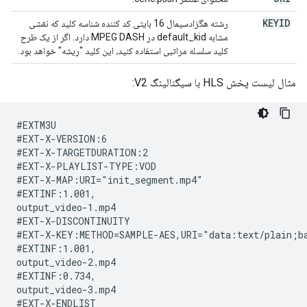
KEYID
رشته هگزادسیمال 16 بایتی کد کننده شناسه کلید که نقشی
مشابه default_kid در MPEG DASH دارد. اگر از یک طرح
کلید سلسله مراتبی استفاده کنید، این کلید "ریشه" خواهد بود.
مثال لیست پخش HLS با سیگنالینگ V2:
#EXTM3U

#EXT-X-VERSION:6

#EXT-X-TARGETDURATION:2

#EXT-X-PLAYLIST-TYPE:VOD

#EXT-X-MAP:URI="init_segment.mp4"

#EXTINF:1.001,

output_video-1.mp4

#EXT-X-DISCONTINUITY

#EXT-X-KEY:METHOD=SAMPLE-AES,URI="data:text/plain;ba
#EXTINF:1.001,

output_video-2.mp4

#EXTINF:0.734,

output_video-3.mp4
