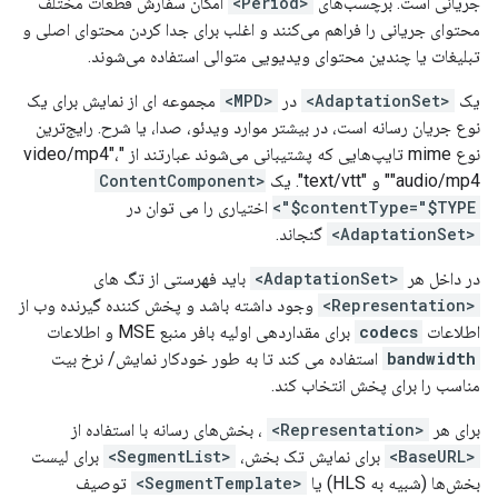
جریانی است. برچسب‌های
<Period>
امکان سفارش قطعات مختلف
محتوای جریانی را فراهم می‌کنند و اغلب برای جدا کردن محتوای اصلی و
تبلیغات یا چندین محتوای ویدیویی متوالی استفاده می‌شوند.
یک
<AdaptationSet>
در
<MPD>
مجموعه ای از نمایش برای یک
نوع جریان رسانه است، در بیشتر موارد ویدئو، صدا، یا شرح. رایج‌ترین
نوع mime تایپ‌هایی که پشتیبانی می‌شوند عبارتند از "video/mp4"،
"audio/mp4" و "text/vtt". یک
<ContentComponent
contentType="$TYPE$">
اختیاری را می توان در
<AdaptationSet>
گنجاند.
در داخل هر
<AdaptationSet>
باید فهرستی از تگ های
<Representation>
وجود داشته باشد و پخش کننده گیرنده وب از
اطلاعات
codecs
برای مقداردهی اولیه بافر منبع MSE و اطلاعات
bandwidth
استفاده می کند تا به طور خودکار نمایش/ نرخ بیت
مناسب را برای پخش انتخاب کند.
برای هر
<Representation>
، بخش‌های رسانه با استفاده از
<BaseURL>
برای نمایش تک بخش،
<SegmentList>
برای لیست
بخش‌ها (شبیه به HLS) یا
<SegmentTemplate>
توصیف