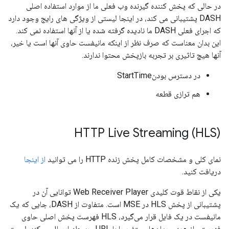
در حالی که پخش کننده گیرنده وب فعلی ما از موارد استفاده اصلی
DASH پشتیبانی می کند، در اینجا لیستی از ویژگی های رایج وجود دارد
که اجرای فعلی DASH ما نادیده گرفته شده یا از آنها استفاده نمی کند.
این بدان معناست که صرف نظر از اینکه مانیفست حاوی آنها است یا خیر،
آنها هیچ تاثیری بر تجربه بازپخش محتوا ندارند.
در دسترس بودنStartTime
هم ترازی قطعه
HTTP Live Streaming (HLS)
نمای کلی و مشخصات کامل پخش زنده HTTP را می توانید
از اینجا
دریافت کنید.
یکی از نقاط قوت کلیدی Web Receiver Player توانایی آن در
پشتیبانی از پخش HLS در MSE است. متفاوت از DASH، جایی که یک
مانیفست در یک فایل قرار می‌گیرد، HLS فهرست پخش اصلی حاوی
فهرستی از همه جریان‌های متغیر را با URL مربوطه ارسال می‌کند. لیست