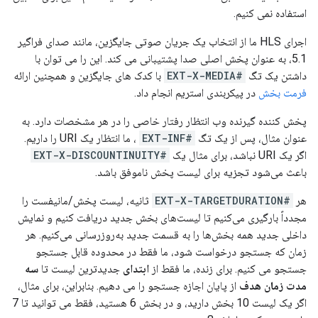
استفاده نمی کنیم.
اجرای HLS ما از انتخاب یک جریان صوتی جایگزین، مانند صدای فراگیر
5.1، به عنوان پخش اصلی صدا پشتیبانی می کند. این را می توان با
داشتن یک تگ
#EXT-X-MEDIA
با کدک های جایگزین و همچنین ارائه
فرمت بخش
در پیکربندی استریم انجام داد.
پخش کننده گیرنده وب انتظار رفتار خاصی را در هر مشخصات دارد. به
عنوان مثال، پس از یک تگ
#EXT-INF
، ما انتظار یک URI را داریم.
اگر یک URI نباشد، برای مثال یک
#EXT-X-DISCOUNTINUITY
باعث می‌شود تجزیه برای لیست پخش ناموفق باشد.
هر
#EXT-X-TARGETDURATION
ثانیه، لیست پخش/مانیفست را
مجدداً بارگیری می‌کنیم تا لیست‌های بخش جدید دریافت کنیم و نمایش
داخلی جدید همه بخش‌ها را به قسمت جدید به‌روزرسانی می‌کنیم. هر
زمان که جستجو درخواست شود، ما فقط در محدوده قابل جستجو
جستجو می کنیم. برای زنده، ما فقط از
ابتدای
جدیدترین لیست تا
سه
مدت زمان هدف
از پایان اجازه جستجو را می دهیم. بنابراین، برای مثال،
اگر یک لیست 10 بخش دارید، و در بخش 6 هستید، فقط می توانید تا 7