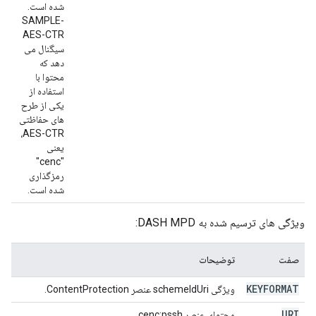
شده است.
SAMPLE-
AES-CTR
سیگنال می
دهد که
محتوا با
استفاده از
یکی از طرح
های حفاظتی
AES-CTR،
یعنی
"cenc"
رمزگذاری
شده است.
ویژگی های ترسیم شده به DASH MPD:
صفت
توضیحات
KEYFORMAT
ویژگی schemeIdUri عنصر ContentProtection.
URI
محتوای عنصر cenc:pssh.