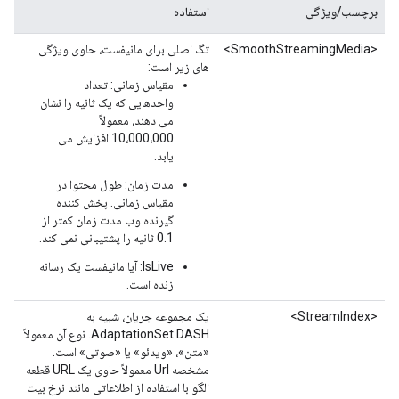
برچسب/ویژگی
استفاده
<SmoothStreamingMedia>
تگ اصلی برای مانیفست، حاوی ویژگی
های زیر است:
مقیاس زمانی: تعداد
واحدهایی که یک ثانیه را نشان
می دهند، معمولاً
10،000،000 افزایش می
یابد.
مدت زمان: طول محتوا در
مقیاس زمانی. پخش کننده
گیرنده وب مدت زمان کمتر از
0.1 ثانیه را پشتیبانی نمی کند.
IsLive: آیا مانیفست یک رسانه
زنده است.
<StreamIndex>
یک مجموعه جریان، شبیه به
AdaptationSet DASH. نوع آن معمولاً
«متن»، «ویدئو» یا «صوتی» است.
مشخصه Url معمولاً حاوی یک URL قطعه
الگو با استفاده از اطلاعاتی مانند نرخ بیت