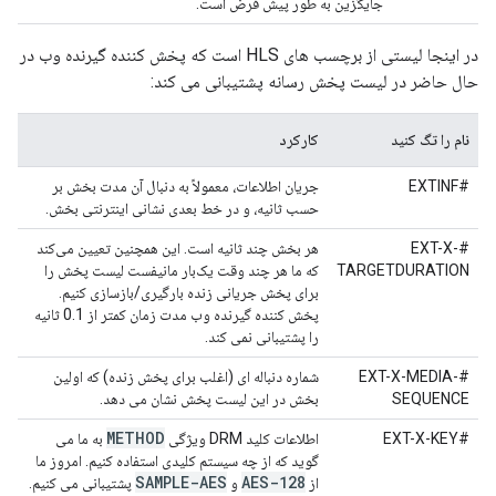
جایگزین به طور پیش فرض است.
در اینجا لیستی از برچسب های HLS است که پخش کننده گیرنده وب در
حال حاضر در لیست پخش رسانه پشتیبانی می کند:
نام را تگ کنید
کارکرد
#EXTINF
جریان اطلاعات، معمولاً به دنبال آن مدت بخش بر
حسب ثانیه، و در خط بعدی نشانی اینترنتی بخش.
#EXT-X-
هر بخش چند ثانیه است. این همچنین تعیین می‌کند
TARGETDURATION
که ما هر چند وقت یک‌بار مانیفست لیست پخش را
برای پخش جریانی زنده بارگیری/بازسازی کنیم.
پخش کننده گیرنده وب مدت زمان کمتر از 0.1 ثانیه
را پشتیبانی نمی کند.
#EXT-X-MEDIA-
شماره دنباله ای (اغلب برای پخش زنده) که اولین
SEQUENCE
بخش در این لیست پخش نشان می دهد.
METHOD
#EXT-X-KEY
اطلاعات کلید DRM ویژگی
به ما می
گوید که از چه سیستم کلیدی استفاده کنیم. امروز ما
SAMPLE-AES
AES-128
از
و
پشتیبانی می کنیم.