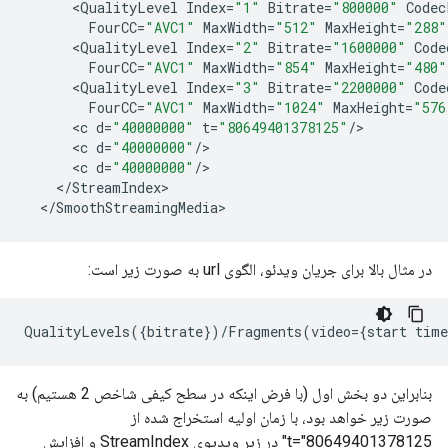
<
QualityLevel
Index
=
"1"
Bitrate
=
"800000"
Codec
FourCC
=
"AVC1"
MaxWidth
=
"512"
MaxHeight
=
"288"
<
QualityLevel
Index
=
"2"
Bitrate
=
"1600000"
Code
FourCC
=
"AVC1"
MaxWidth
=
"854"
MaxHeight
=
"480"
<
QualityLevel
Index
=
"3"
Bitrate
=
"2200000"
Code
FourCC
=
"AVC1"
MaxWidth
=
"1024"
MaxHeight
=
"576
<
c
d
=
"40000000"
t
=
"80649401378125"
/
<
c
d
=
"40000000"
/
<
c
d
=
"40000000"
/
<
/
StreamIndex
<
/
SmoothStreamingMedia
در مثال بالا برای جریان ویدئو، الگوی url به صورت زیر است:
بنابراین دو بخش اول (با فرض اینکه در سطح کیفی شاخص 2 هستیم) به
صورت زیر خواهد بود، با زمان اولیه استخراج شده از
t="80649401378125" در زیر ویدیوی StreamIndex و افزایش