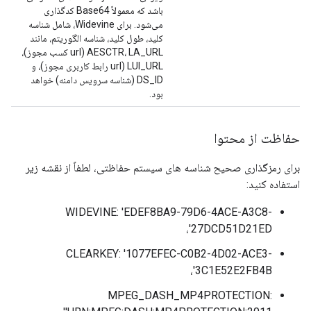
باشد که معمولاً Base64 کدگذاری
می‌شود. برای Widevine، شامل شناسه
کلید، طول کلید، شناسه الگوریتم، مانند
AESCTR، LA_URL (url کسب مجوز)،
LUI_URL (url رابط کاربری مجوز)، و
DS_ID (شناسه سرویس دامنه) خواهد
بود.
حفاظت از محتوا
برای رمزگذاری صحیح شناسه های سیستم حفاظتی، لطفاً از نقشه زیر
استفاده کنید:
WIDEVINE: 'EDEF8BA9-79D6-4ACE-A3C8-
27DCD51D21ED'،
CLEARKEY: '1077EFEC-C0B2-4D02-ACE3-
3C1E52E2FB4B'،
MPEG_DASH_MP4PROTECTION: