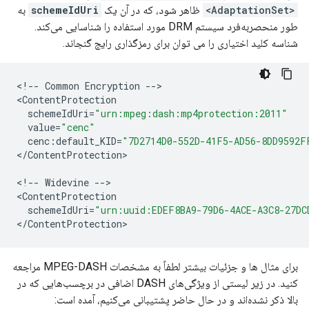
<AdaptationSet>
ظاهر شود، که در آن یک
schemeIdUri
به
طور منحصربه‌فرد سیستم DRM مورد استفاده را شناسایی می‌کند.
شناسه کلید اختیاری را می توان برای رمزگذاری رایج گنجاند.
<
!--
Common
Encryption
--
>

<
ContentProtection
schemeIdUri
=
"urn:mpeg:dash:mp4protection:2011"
value
=
"cenc"
cenc
:
default_KID
=
"7D2714D0-552D-41F5-AD56-8DD9592F
<
/
ContentProtection
>

<
!--
Widevine
--
>

<
ContentProtection
schemeIdUri
=
"urn:uuid:EDEF8BA9-79D6-4ACE-A3C8-27DC
<
/
ContentProtection
برای مثال ها و جزئیات بیشتر لطفاً به مشخصات MPEG-DASH مراجعه
کنید. در زیر لیستی از ویژگی‌های DASH اضافی در برچسب‌هایی که در
بالا ذکر نشده‌اند و در حال حاضر پشتیبانی می‌کنیم، آمده است: