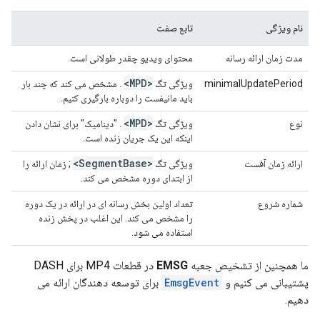
نام ویژگی
تابع صفت
مدت زمان ارائه رسانه
محتوای ویدیو چقدر طولانی است.
<MPD>
minimalUpdatePeriod
ویژگی تگ
. مشخص می کند که چند بار
باید مانیفست را دوباره بارگیری کنیم.
<MPD>
نوع
ویژگی تگ
. "دینامیک" برای نشان دادن
اینکه این یک جریان زنده است.
Base>
<Segment
ارائه زمان آفست
ویژگی تگ
; زمان ارائه را
از ابتدای دوره مشخص می کند.
شماره شروع
تعداد اولین بخش رسانه ای در ارائه در یک دوره
را مشخص می کند. این اغلب در پخش زنده
استفاده می شود.
ما همچنین از تشخیص جعبه
EMSG
در قطعات MP4 برای DASH
پشتیبانی می کنیم و
EmsgEvent
برای توسعه دهندگان ارائه می
دهیم.