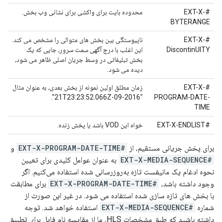
#EXT-X-
محدوده بایت برای واکشی برای نشانی وب بخش.
BYTERANGE
#EXT-X-
ناپیوستگی بین بخش های متوالی را مشخص می کند.
DiscontinUITY
این اغلب با درج آگهی سمت سرور، جایی که یک
بخش تبلیغاتی در وسط جریان اصلی ظاهر می شود،
دیده می شود.
#EXT-X-
زمان مطلق اولین نمونه از بخش بعدی، به عنوان مثال
"2016-09-21T23:23:52.066Z".
PROGRAM-DATE-
TIME
#EXT-X-ENDLIST
خواه این VOD باشد یا پخش زنده.
برای پخش جریانی مستقیم، از
#EXT-X-PROGRAM-DATE-TIME
و
#EXT-X-MEDIA-SEQUENCE
به عنوان عوامل کلیدی برای تعیین
نحوه ادغام یک مانیفست تازه به‌روزرسانی شده استفاده می‌کنیم. اگر
وجود داشته باشد،
#EXT-X-PROGRAM-DATE-TIME
برای مطابقت
با بخش های تازه سازی شده استفاده می شود. در غیر این صورت از
شماره
#EXT-X-MEDIA-SEQUENCE
استفاده خواهد شد. توجه
داشته باشید که طبق مشخصات HLS، ما از مقایسه نام فایل برای تطبیق