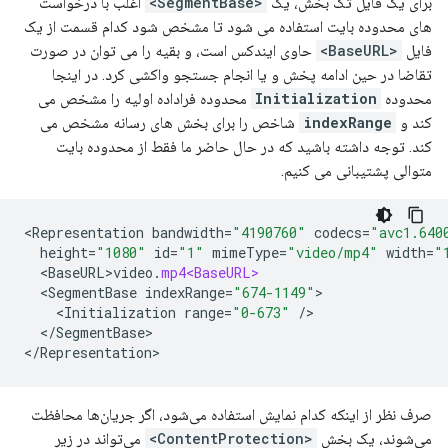
برای یک فایل تک بخش، یک
<SegmentBase>
اغلب با درخواست
های محدوده بایت استفاده می شود تا مشخص شود کدام قسمت از یک
فایل
<BaseURL>
حاوی ایندکس است، و بقیه را می توان در صورت
تقاضا در حین ادامه پخش و یا انجام جستجو واکشی کرد. در اینجا
محدوده
Initialization
محدوده فراداده اولیه را مشخص می
کند و
indexRange
شاخص را برای بخش های رسانه مشخص می
کند. توجه داشته باشید که در حال حاضر ما فقط از محدوده بایت
متوالی پشتیبانی می کنیم.
<
Representation
bandwidth
=
"4190760"
codecs
=
"avc1.640
height
=
"1080"
id
=
"1"
mimeType
=
"video/mp4"
width
=
"
<
BaseURL>video
.
mp4<BaseURL>
<
SegmentBase
indexRange
=
"674-1149"
<
Initialization
range
=
"0-673"
/
<
/
SegmentBase
>

<
/
Representation
صرف نظر از اینکه کدام نمایش استفاده می‌شود، اگر جریان‌ها محافظت
می‌شوند، یک بخش
<ContentProtection>
می‌تواند در زیر