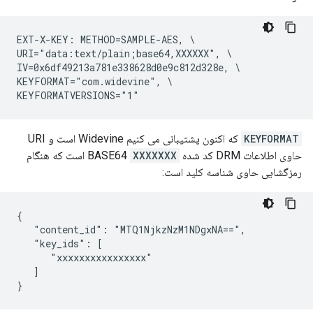
EXT-X-KEY: METHOD=SAMPLE-AES, \

URI="data:text/plain;base64,XXXXXX", \

IV=0x6df49213a781e338628d0e9c812d328e, \

KEYFORMAT="com.widevine", \

KEYFORMAT
که اکنون پشتیبانی می کنیم Widevine است و URI
حاوی اطلاعات DRM کد شده BASE64
XXXXXXX
است که هنگام
رمزگشایی حاوی شناسه کلید است:
{

   "content_id": "MTQ1NjkzNzM1NDgxNA==",

   "key_ids": [

      "xxxxxxxxxxxxxxxx"

   ]
