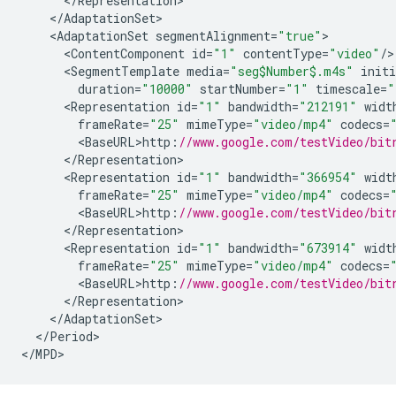
<
/
Representation
<
/
AdaptationSet
<
AdaptationSet
segmentAlignment
=
"true"
<
ContentComponent
id
=
"1"
contentType
=
"video"
/
<
SegmentTemplate
media
=
"seg$Number$.m4s"
initi
duration
=
"10000"
startNumber
=
"1"
timescale
=
"
<
Representation
id
=
"1"
bandwidth
=
"212191"
widt
frameRate
=
"25"
mimeType
=
"video/mp4"
codecs
=
<
BaseURL>http
:
//www.google.com/testVideo/bit
<
/
Representation
<
Representation
id
=
"1"
bandwidth
=
"366954"
widt
frameRate
=
"25"
mimeType
=
"video/mp4"
codecs
=
<
BaseURL>http
:
//www.google.com/testVideo/bit
<
/
Representation
<
Representation
id
=
"1"
bandwidth
=
"673914"
widt
frameRate
=
"25"
mimeType
=
"video/mp4"
codecs
=
<
BaseURL>http
:
//www.google.com/testVideo/bit
<
/
Representation
<
/
AdaptationSet
<
/
Period
>

<
/
MPD