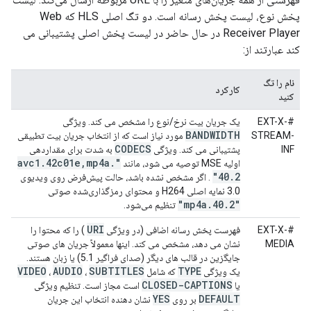
پخش نوع، لیست پخش رسانه است. دو تگ اصلی HLS که Web
Receiver Player در حال حاضر در لیست پخش اصلی پشتیبانی می
کند عبارتند از:
نام را تگ
کارکرد
کنید
#EXT-X-
یک جریان بیت نرخ/نوع را مشخص می کند. ویژگی
BANDWIDTH
STREAM-
مورد نیاز است که از انتخاب جریان بیت تطبیقی
CODECS
INF
​​پشتیبانی می کند. ویژگی
به شدت برای مقداردهی
.
42c01e
,
mp4a
.
"avc1
اولیه MSE توصیه می شود، مانند
40
.
2"
. اگر مشخص نشده باشد، حالت پیش‌فرض روی ویدیوی
3.0 نمایه اصلی H264 و محتوای رمزگذاری‌شده صوتی
.
40
.
2"
"mp4a
تنظیم می‌شود.
URI
#EXT-X-
فهرست پخش رسانه اضافی (در ویژگی
) را که محتوا را
MEDIA
نشان می دهد، مشخص می کند. اینها معمولاً جریان های صوتی
جایگزین در قالب های دیگر (صدای فراگیر 5.1) یا زبان هستند.
VIDEO
AUDIO
SUBTITLES
TYPE
یک ویژگی
که شامل
،
،
CLOSED-CAPTIONS
یا
است مجاز است. تنظیم ویژگی
YES
DEFAULT
بر روی
نشان دهنده انتخاب این جریان