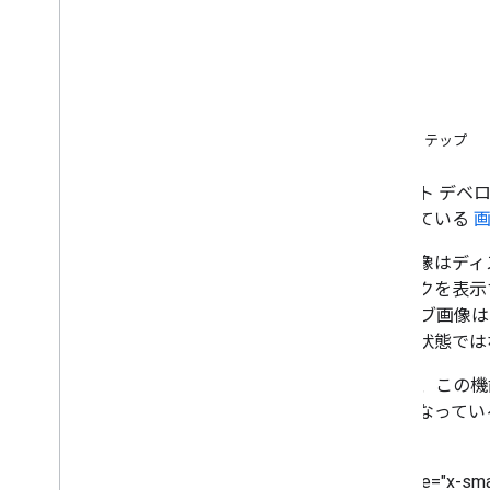
Android 送信者アプリを開発する
概要
i
OS 送信者アプリを開発する
実装
Web Sender アプリを開発する
動画
検出のトラブルシューティング
概要
送信者 v2 アプリを CAF に移行する
実装
次のステップ
受信側アプリ
Web Receiver アプリを開発する
キャスト デベ
概要
トされている
スタイル付きメディアレシーバー
サブ画像はディ
カスタムのウェブレシーバー
フィックを表示
基本機能
す。 サブ画像
Shaka プレーヤーの移行におけ
る HLS
イドル状態では
UI のカスタマイズ
表 1
は、この機
高度な機能の追加
有効になってい
トラック
い。
キュー
ミッドロール挿入点
<ph type="x-