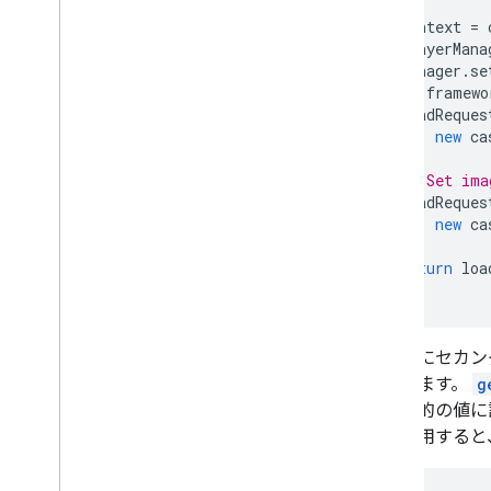
const
context
=
const
playerMana
playerManager
.
se
cast
.
framewo
loadReques
new
ca
// Set ima
loadReques
new
ca
return
loa
});
再生中にセカン
取得します。
g
ィを目的の値に
ドを使用すると