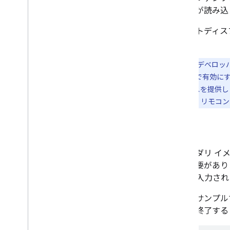
イテムが読み込
スマートディス
れます。
注:
Cast のデベロ
player>
要素で有効にする
クスペリエンスを提供します。
していません。リモコン
実装
セカンダリ イ
する必要があり
URL が入力さ
以下のサンプル
込みが終了する