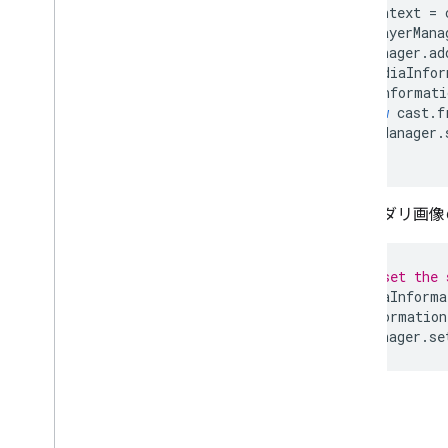
const
context
=
const
playerMana
playerManager
.
ad
let
mediaInfor
mediaInformati
new
cast
.
f
playerManager
.
});
セカンダリ画像
// To unset the 
let
mediaInforma
mediaInformation
playerManager
.
se
動画