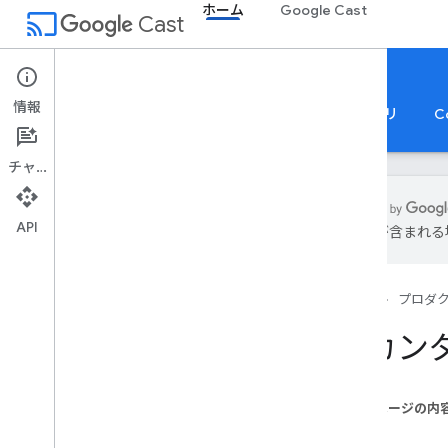
ホーム
Google Cast
cast
Cast
ホーム
情報
ホーム
ガイド
リファレンス
サンプルアプリ
C
チャット
API
は誤りが含まれる
キャスト SDK
概要
ホーム
プロダ
開始する
登録
セカン
利用規約
用語集
このページの内
送信者アプリ
音声