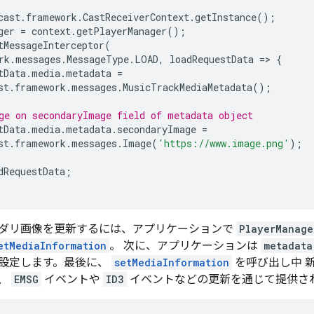
cast
.
framework
.
CastReceiverContext
.
getInstance
();
ger
=
context
.
getPlayerManager
();
tMessageInterceptor
(
rk
.
messages
.
MessageType
.
LOAD
,
loadRequestData
=
>
{
tData
.
media
.
metadata
=
st
.
framework
.
messages
.
MusicTrackMediaMetadata
();
ge on secondaryImage field of metadata object
tData
.
media
.
metadata
.
secondaryImage
=
st
.
framework
.
messages
.
Image
(
'https://www.image.png'
);
dRequestData
;
ダリ画像を更新するには、アプリケーションで
PlayerManage
etMediaInformation
。 次に、アプリケーションは
metadata
設定します。最後に、
setMediaInformation
を呼び出し中 新
、
EMSG
イベントや
ID3
イベントなどの更新を通じて提供さ