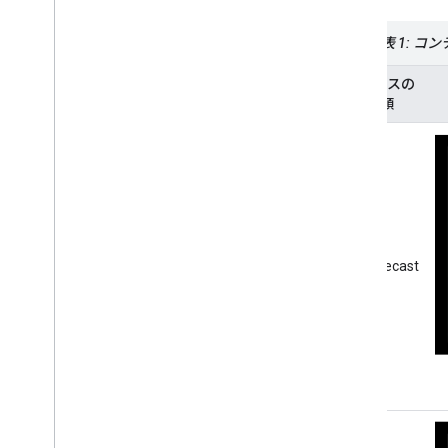
ライブ
セカンダリ画像
</ph>
表 1: 
デバッグ
エラーコード
デバイスの
Android TV レシーバー アプリを開発す
種類
る
Migrate Receiver v2 の CAF への移行
メディア
サポートされるメディア
メディア再生メッセージ
ストリーミング プロトコル
Chromecast
デザインガイド
UX ガイドライン
設計チェックリスト
テストケース
キャストアプリのテスト