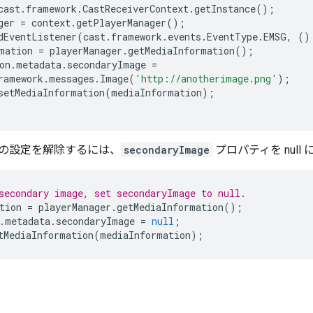
cast
.
framework
.
CastReceiverContext
.
getInstance
();
ger
=
context
.
getPlayerManager
();
dEventListener
(
cast
.
framework
.
events
.
EventType
.
EMSG
,
()
mation
=
playerManager
.
getMediaInformation
();
on
.
metadata
.
secondaryImage
=
ramework
.
messages
.
Image
(
'http://anotherimage.png'
);
setMediaInformation
(
mediaInformation
);
の設定を解除するには、
secondaryImage
プロパティを nul
secondary image, set secondaryImage to null.
tion
=
playerManager
.
getMediaInformation
();
.
metadata
.
secondaryImage
=
null
;
tMediaInformation
(
mediaInformation
);