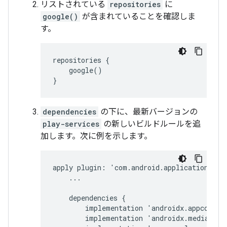
リストされている
repositories
に
google()
が含まれていることを確認しま
す。
google()

}
dependencies
の下に、最新バージョンの
play-services
の新しいビルドルールを追
加します。次に例を示します。
apply
plugin
:
'
com
.
android
.
application
'
...
dependencies
{
implementation
'
androidx
.
appcompat
implementation
'
androidx
.
mediarout