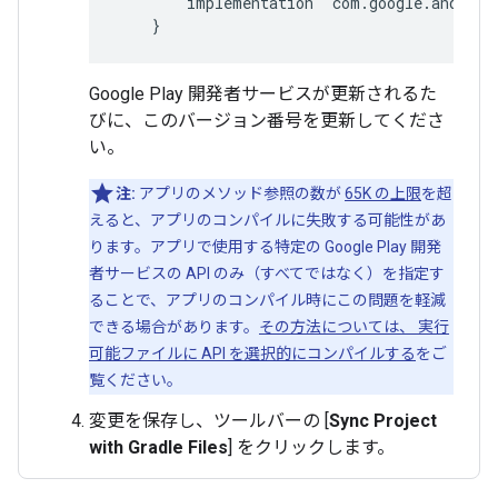
implementation
'
com
.
google
.
android
}
Google Play 開発者サービスが更新されるた
びに、このバージョン番号を更新してくださ
い。
注:
アプリのメソッド参照の数が
65K の上限
を超
えると、アプリのコンパイルに失敗する可能性があ
ります。アプリで使用する特定の Google Play 開発
者サービスの API のみ（すべてではなく）を指定す
ることで、アプリのコンパイル時にこの問題を軽減
できる場合があります。
その方法については、 実行
可能ファイルに API を選択的にコンパイルする
をご
覧ください。
変更を保存し、ツールバーの [
Sync Project
with Gradle Files
] をクリックします。